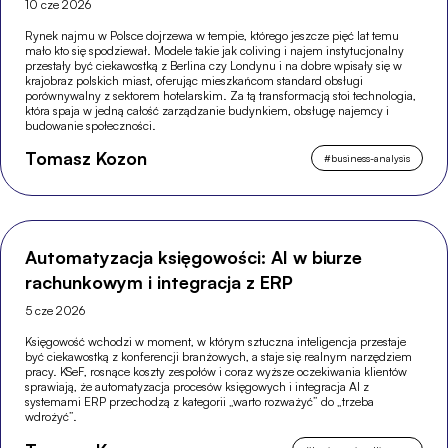
10 cze 2026
Rynek najmu w Polsce dojrzewa w tempie, którego jeszcze pięć lat temu
mało kto się spodziewał. Modele takie jak coliving i najem instytucjonalny
przestały być ciekawostką z Berlina czy Londynu i na dobre wpisały się w
krajobraz polskich miast, oferując mieszkańcom standard obsługi
porównywalny z sektorem hotelarskim. Za tą transformacją stoi technologia,
która spaja w jedną całość zarządzanie budynkiem, obsługę najemcy i
budowanie społeczności.
Tomasz Kozon
#
business-analysis
Automatyzacja księgowości: AI w biurze
rachunkowym i integracja z ERP
5 cze 2026
Księgowość wchodzi w moment, w którym sztuczna inteligencja przestaje
być ciekawostką z konferencji branżowych, a staje się realnym narzędziem
pracy. KSeF, rosnące koszty zespołów i coraz wyższe oczekiwania klientów
sprawiają, że automatyzacja procesów księgowych i integracja AI z
systemami ERP przechodzą z kategorii „warto rozważyć” do „trzeba
wdrożyć”.