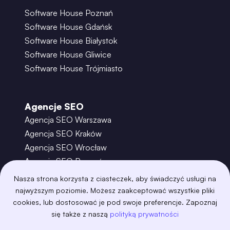
Software House Poznań
Software House Gdańsk
Software House Białystok
Software House Gliwice
Software House Trójmiasto
Agencje SEO
Agencja SEO Warszawa
Agencja SEO Kraków
Agencja SEO Wrocław
Agencja SEO Poznań
Agencja SEO Gdańsk
Nasza strona korzysta z ciasteczek, aby świadczyć usługi na
Agencja SEO Toruń
najwyższym poziomie. Możesz zaakceptować wszystkie pliki
cookies, lub dostosować je pod swoje preferencje. Zapoznaj
się także z naszą
polityką prywatności
©
2026
– Boring Owl – Software House Warszawa