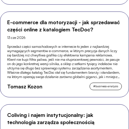
E-commerce dla motoryzacji - jak sprzedawać
części online z katalogiem TecDoc?
13 cze 2026
Sprzedaż części samochodowych w internecie to jeden z najbardziej
wymagających segmentów e-commerce, w którym precyzja danych liczy
się bardziej niż chwytliwa grafika czy efektowna kampania reklamowa.
Klient nie kupi filtra paliwa, jeśli nie ma stuprocentowej pewności, że pasuje
on do jego konkretnej wersji silnika, a sklep z setkami tysięcy indeksów nie
utrzyma się długo bez sprawnego systemu zarządzania asortymentem.
Właśnie dlatego katalog TecDoc stał się fundamentem branży i standardem,
na którym opierają swoje działanie zarówno globalni giganci, jak i mniejsze,
wyspecjalizowane sklepy.
Tomasz Kozon
#
business-analysis
Coliving i najem instytucjonalny: jak
technologia zarządza społecznością