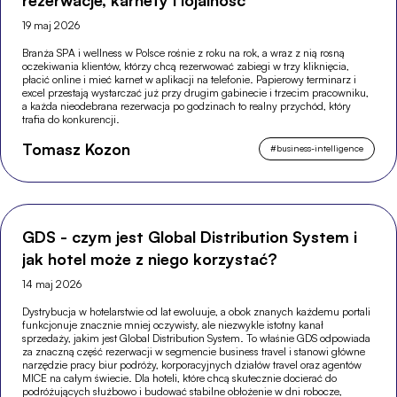
19 maj 2026
Branża SPA i wellness w Polsce rośnie z roku na rok, a wraz z nią rosną
oczekiwania klientów, którzy chcą rezerwować zabiegi w trzy kliknięcia,
płacić online i mieć karnet w aplikacji na telefonie. Papierowy terminarz i
excel przestają wystarczać już przy drugim gabinecie i trzecim pracowniku,
a każda nieodebrana rezerwacja po godzinach to realny przychód, który
trafia do konkurencji.
Tomasz Kozon
#
business-intelligence
GDS - czym jest Global Distribution System i
jak hotel może z niego korzystać?
14 maj 2026
Dystrybucja w hotelarstwie od lat ewoluuje, a obok znanych każdemu portali
funkcjonuje znacznie mniej oczywisty, ale niezwykle istotny kanał
sprzedaży, jakim jest Global Distribution System. To właśnie GDS odpowiada
za znaczną część rezerwacji w segmencie business travel i stanowi główne
narzędzie pracy biur podróży, korporacyjnych działów travel oraz agentów
MICE na całym świecie. Dla hoteli, które chcą skutecznie docierać do
podróżujących służbowo i budować stabilne obłożenie w dni robocze,