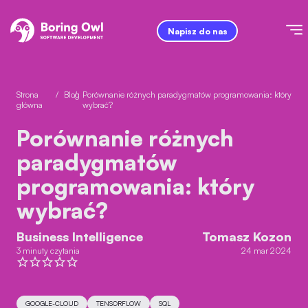
Napisz do nas
Strona
/
Blog
/
Porównanie różnych paradygmatów programowania: który
główna
wybrać?
Porównanie różnych
paradygmatów
programowania: który
wybrać?
Business Intelligence
Tomasz Kozon
3 minuty czytania
24 mar 2024
GOOGLE-CLOUD
TENSORFLOW
SQL