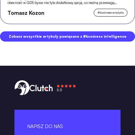
obecność w GDS bywa nie tyle dodatkową opcją, co realną przewagą
konkurencyjną.
Tomasz Kozon
#
business-analysis
Zobacz wszystkie artykuły powiązane z #business intelligence
NAPISZ DO NAS