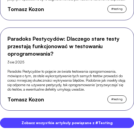
Tomasz Kozon
#
testing
Paradoks Pestycydów: Dlaczego stare testy
przestają funkcjonować w testowaniu
oprogramowania?
3 sie 2025
Paradoks Pestycydów to pojęcie ze świata testowania oprogramowania,
mówiące o tym, że stale wykorzystywanie tych samych testów prowadzi do
coraz mniejszej skuteczności wykrywania błędów. Podobnie jak insekty stają
się odporne na używane pestycydy, tak oprogramowanie 'przyzwyczaja' się
do testów, a ewentualne defekty umykają uwadze.
Tomasz Kozon
#
testing
Zobacz wszystkie artykuły powiązane z #Testing