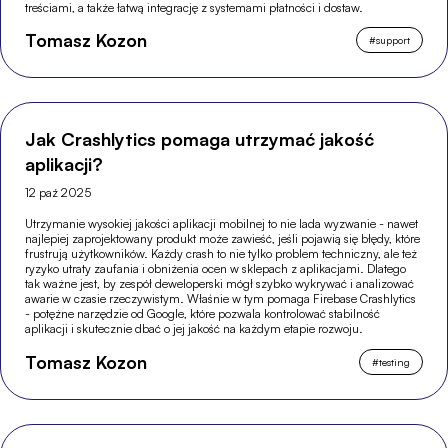
treściami, a także łatwą integrację z systemami płatności i dostaw.
Tomasz Kozon
#
support
Jak Crashlytics pomaga utrzymać jakość
aplikacji?
12 paź 2025
Utrzymanie wysokiej jakości aplikacji mobilnej to nie lada wyzwanie - nawet
najlepiej zaprojektowany produkt może zawieść, jeśli pojawią się błędy, które
frustrują użytkowników. Każdy crash to nie tylko problem techniczny, ale też
ryzyko utraty zaufania i obniżenia ocen w sklepach z aplikacjami. Dlatego
tak ważne jest, by zespół deweloperski mógł szybko wykrywać i analizować
awarie w czasie rzeczywistym. Właśnie w tym pomaga Firebase Crashlytics
- potężne narzędzie od Google, które pozwala kontrolować stabilność
aplikacji i skutecznie dbać o jej jakość na każdym etapie rozwoju.
Tomasz Kozon
#
testing