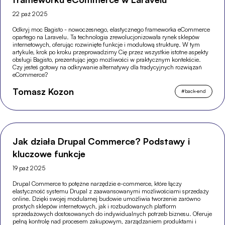
22 paź 2025
Odkryj moc Bagisto - nowoczesnego, elastycznego frameworka eCommerce
opartego na Laravelu. Ta technologia zrewolucjonizowała rynek sklepów
internetowych, oferując rozwinięte funkcje i modułową strukturę. W tym
artykule, krok po kroku przeprowadzimy Cię przez wszystkie istotne aspekty
obsługi Bagisto, prezentując jego możliwości w praktycznym kontekście.
Czy jesteś gotowy na odkrywanie alternatywy dla tradycyjnych rozwiązań
eCommerce?
Tomasz Kozon
#
back-end
Jak działa Drupal Commerce? Podstawy i
kluczowe funkcje
19 paź 2025
Drupal Commerce to potężne narzędzie e-commerce, które łączy
elastyczność systemu Drupal z zaawansowanymi możliwościami sprzedaży
online. Dzięki swojej modularnej budowie umożliwia tworzenie zarówno
prostych sklepów internetowych, jak i rozbudowanych platform
sprzedażowych dostosowanych do indywidualnych potrzeb biznesu. Oferuje
pełną kontrolę nad procesem zakupowym, zarządzaniem produktami i