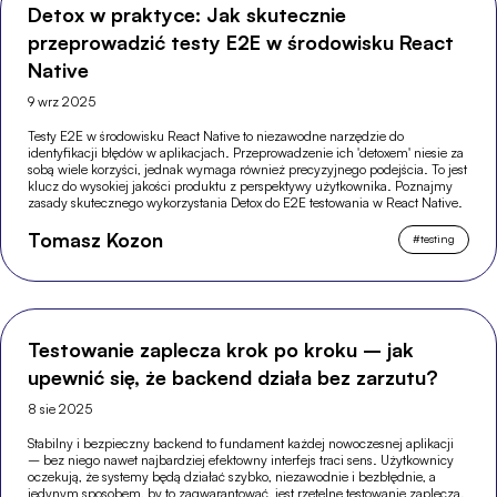
Detox w praktyce: Jak skutecznie
przeprowadzić testy E2E w środowisku React
Native
9 wrz 2025
Testy E2E w środowisku React Native to niezawodne narzędzie do
identyfikacji błędów w aplikacjach. Przeprowadzenie ich 'detoxem' niesie za
sobą wiele korzyści, jednak wymaga również precyzyjnego podejścia. To jest
klucz do wysokiej jakości produktu z perspektywy użytkownika. Poznajmy
zasady skutecznego wykorzystania Detox do E2E testowania w React Native.
Tomasz Kozon
#
testing
Testowanie zaplecza krok po kroku – jak
upewnić się, że backend działa bez zarzutu?
8 sie 2025
Stabilny i bezpieczny backend to fundament każdej nowoczesnej aplikacji
– bez niego nawet najbardziej efektowny interfejs traci sens. Użytkownicy
oczekują, że systemy będą działać szybko, niezawodnie i bezbłędnie, a
jedynym sposobem, by to zagwarantować, jest rzetelne testowanie zaplecza.