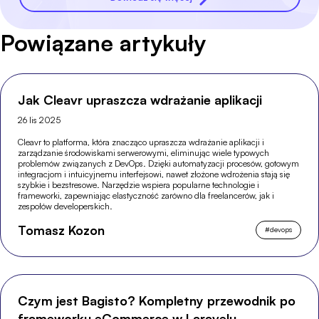
Powiązane artykuły
Jak Cleavr upraszcza wdrażanie aplikacji
26 lis 2025
Cleavr to platforma, która znacząco upraszcza wdrażanie aplikacji i
zarządzanie środowiskami serwerowymi, eliminując wiele typowych
problemów związanych z DevOps. Dzięki automatyzacji procesów, gotowym
integracjom i intuicyjnemu interfejsowi, nawet złożone wdrożenia stają się
szybkie i bezstresowe. Narzędzie wspiera popularne technologie i
frameworki, zapewniając elastyczność zarówno dla freelancerów, jak i
zespołów developerskich.
Tomasz Kozon
#
devops
Czym jest Bagisto? Kompletny przewodnik po
frameworku eCommerce w Laravelu