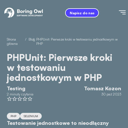
Napisz do nas
Strona
/
Blog
/
PHPUnit: Pierwsze kroki w testowaniu jednostkowym w
główna
PHP
PHPUnit: Pierwsze kroki
w testowaniu
jednostkowym w PHP
Testing
Tomasz Kozon
2 minuty czytania
30 paź 2023
PHP
SELENIUM
Testowanie jednostkowe to nieodłączny