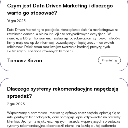
Czym jest Data Driven Marketing i dlaczego
warto go stosować?
16 gru 2025
Data-Driven Marketing to podejście, które opiera działania marketingowe na
rzetelnych danych, a nie na intuicji czy przypadkowych decyzjach. W
świecie, w którym konsumenci zostawiają po sobie ogrom cyfrowych śladów,
firmy mają dostęp do informacji pozwalających lepiej zrozumieć swoich
odbiorców. Dzięki temu możliwe jest tworzenie bardziej precyzyjnych,
skutecznych i spersonalizowanych kampanii.
Tomasz Kozon
#
marketing
Dlaczego systemy rekomendacyjne napędzają
sprzedaż?
2 gru 2025
Współczesny e-commerce i marketing cyfrowy coraz częściej opierają się na
inteligentnych technologiach, które pomagają lepiej odpowiadać na potrzeby
klientów. Jednym z najskuteczniejszych narzędzi wspierających sprzedaż są
systemy rekomendacyjne, obecne dziś niemal na każdej dużej platformie