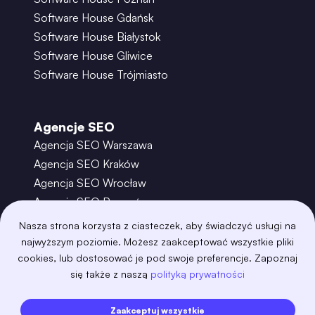
Software House Gdańsk
Software House Białystok
Software House Gliwice
Software House Trójmiasto
Agencje SEO
Agencja SEO Warszawa
Agencja SEO Kraków
Agencja SEO Wrocław
Agencja SEO Poznań
Agencja SEO Gdańsk
Nasza strona korzysta z ciasteczek, aby świadczyć usługi na
Agencja SEO Toruń
najwyższym poziomie. Możesz zaakceptować wszystkie pliki
cookies, lub dostosować je pod swoje preferencje. Zapoznaj
się także z naszą
polityką prywatności
©
2026
– Boring Owl – Software House Warszawa
adobexd
algolia
amazon-s3
android
Zaakceptuj wszystkie