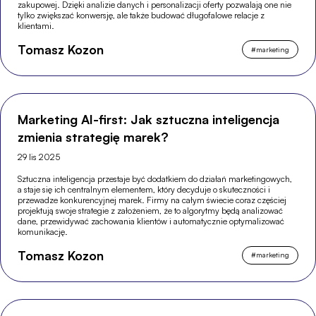
zakupowej. Dzięki analizie danych i personalizacji oferty pozwalają one nie
tylko zwiększać konwersję, ale także budować długofalowe relacje z
klientami.
Tomasz Kozon
#
marketing
Marketing AI-first: Jak sztuczna inteligencja
zmienia strategię marek?
29 lis 2025
Sztuczna inteligencja przestaje być dodatkiem do działań marketingowych,
a staje się ich centralnym elementem, który decyduje o skuteczności i
przewadze konkurencyjnej marek. Firmy na całym świecie coraz częściej
projektują swoje strategie z założeniem, że to algorytmy będą analizować
dane, przewidywać zachowania klientów i automatycznie optymalizować
komunikację.
Tomasz Kozon
#
marketing