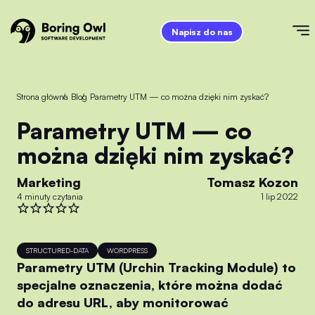
Napisz do nas
Strona główna
/
Blog
/
Parametry UTM — co można dzięki nim zyskać?
Parametry UTM — co
można dzięki nim zyskać?
Marketing
Tomasz Kozon
4 minuty czytania
1 lip 2022
STRUCTURED-DATA
WORDPRESS
Parametry UTM (Urchin Tracking Module) to
specjalne oznaczenia, które można dodać
do adresu URL, aby monitorować