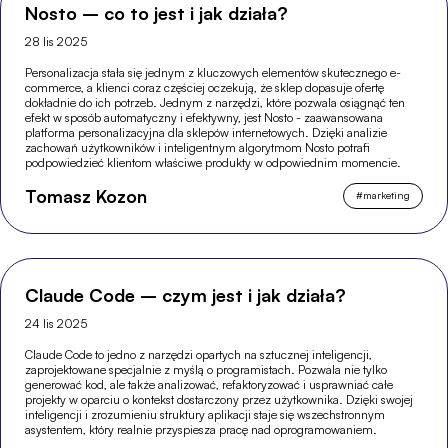
Nosto – co to jest i jak działa?
28 lis 2025
Personalizacja stała się jednym z kluczowych elementów skutecznego e-
commerce, a klienci coraz częściej oczekują, że sklep dopasuje ofertę
dokładnie do ich potrzeb. Jednym z narzędzi, które pozwala osiągnąć ten
efekt w sposób automatyczny i efektywny, jest Nosto - zaawansowana
platforma personalizacyjna dla sklepów internetowych. Dzięki analizie
zachowań użytkowników i inteligentnym algorytmom Nosto potrafi
podpowiedzieć klientom właściwe produkty w odpowiednim momencie.
Tomasz Kozon
#
marketing
Claude Code – czym jest i jak działa?
24 lis 2025
Claude Code to jedno z narzędzi opartych na sztucznej inteligencji,
zaprojektowane specjalnie z myślą o programistach. Pozwala nie tylko
generować kod, ale także analizować, refaktoryzować i usprawniać całe
projekty w oparciu o kontekst dostarczony przez użytkownika. Dzięki swojej
inteligencji i zrozumieniu struktury aplikacji staje się wszechstronnym
asystentem, który realnie przyspiesza pracę nad oprogramowaniem.