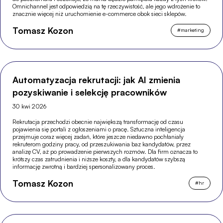
Omnichannel jest odpowiedzią na tę rzeczywistość, ale jego wdrożenie to
znacznie więcej niż uruchomienie e-commerce obok sieci sklepów.
Tomasz Kozon
#
marketing
Automatyzacja rekrutacji: jak AI zmienia
pozyskiwanie i selekcję pracowników
30 kwi 2026
Rekrutacja przechodzi obecnie największą transformację od czasu
pojawienia się portali z ogłoszeniami o pracę. Sztuczna inteligencja
przejmuje coraz więcej zadań, które jeszcze niedawno pochłaniały
rekruterom godziny pracy, od przeszukiwania baz kandydatów, przez
analizę CV, aż po prowadzenie pierwszych rozmów. Dla firm oznacza to
krótszy czas zatrudnienia i niższe koszty, a dla kandydatów szybszą
informację zwrotną i bardziej spersonalizowany proces.
Tomasz Kozon
#
hr