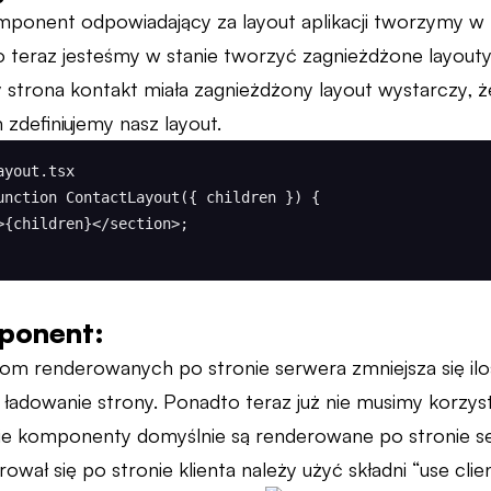
mponent odpowiadający za layout aplikacji tworzymy w
to teraz jesteśmy w stanie tworzyć zagnieżdżone layouty
 strona kontakt miała zagnieżdżony layout wystarczy, 
am zdefiniujemy nasz layout.
yout.tsx

unction ContactLayout({ children }) {

ponent:
m renderowanych po stronie serwera zmniejsza się ilo
 ładowanie strony. Ponadto teraz już nie musimy korzys
e komponenty domyślnie są renderowane po stronie se
ał się po stronie klienta należy użyć składni “use clien