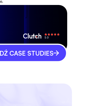
e.
Ź CASE STUDIES