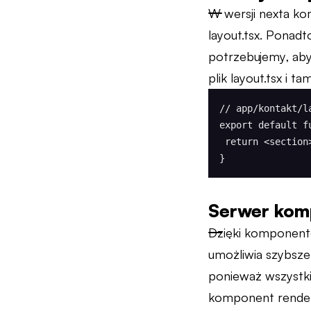
W wersji nexta ko
layout.tsx. Ponad
potrzebujemy, aby
plik layout.tsx i t
// app/kontakt/la
export default f
 return <section>{children}</section>;

}
Serwer kom
Dzięki komponento
umożliwia szybsze
ponieważ wszystki
komponent renderow