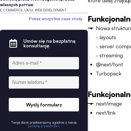
które dalej znajduj
własnych potraw
E-COMMERCE, UX/UI, WEB DEVELOPMENT
Funkcjonaln
Pokaż wszystkie case study
Nowa struktur
- layouts
Umów się na bezpłatną
konsultację
- server comp
- streaming
@next/font
Turbopack
Funkcjonaln
next/image
Wyślij formularz
next/link
Twoje dane przetwarzamy zgodnie z naszą
polityką prywatności
.