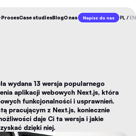
Proces
Case studies
Blog
O nas
PL
EN
Napisz do nas
ała wydana 13 wersja popularnego
nia aplikacji webowych Next.js, która
owych funkcjonalności i usprawnień.
stą pracującym z Next.js, koniecznie
żliwości daje Ci ta wersja i jakie
yskać dzięki niej.