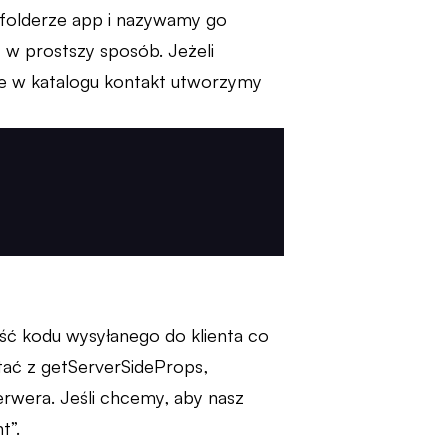
 folderze app i nazywamy go
 w prostszy sposób. Jeżeli
że w katalogu kontakt utworzymy
ść kodu wysyłanego do klienta co
tać z getServerSideProps,
rwera. Jeśli chcemy, aby nasz
t”.