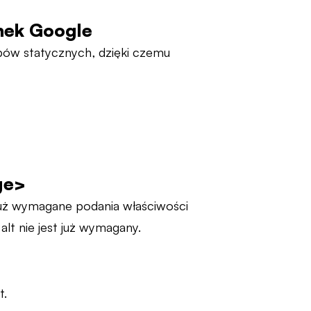
onek Google
sobów statycznych, dzięki czemu
ge>
 już wymagane podania właściwości
alt nie jest już wymagany.
t.