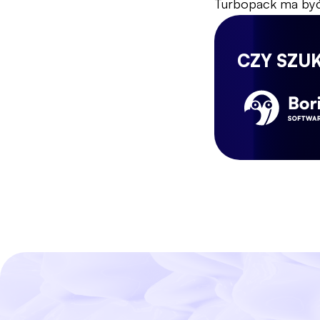
Turbopack ma być 
CZY SZU