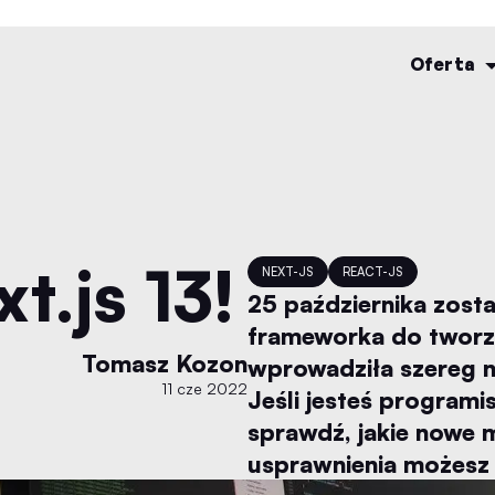
Oferta
t.js 13!
NEXT-JS
REACT-JS
25 października zost
frameworka do tworze
Tomasz Kozon
wprowadziła szereg n
11 cze 2022
Jeśli jesteś programi
sprawdź, jakie nowe mo
usprawnienia możesz z