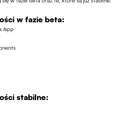
ą się w fazie beta oraz te, które są już stabilne:
ości w fazie beta:
a /app
onents
ości stabilne: