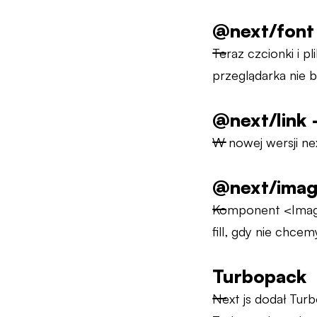
@next/font 
Teraz czcionki i p
przeglądarka nie 
@next/link 
W nowej wersji ne
@next/imag
Komponent <Image>
fill, gdy nie chce
Turbopack
Next js dodał Tur