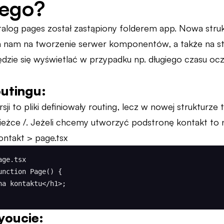
ego?
talog pages został zastąpiony folderem app. Nowa struk
a nam na tworzenie serwer komponentów, a także na s
ędzie się wyświetlać w przypadku np. długiego czasu oc
utingu:
i to pliki definiowały routing, lecz w nowej strukturze to
eżce /. Jeżeli chcemy utworzyć podstronę kontakt to 
ontakt > page.tsx
ge.tsx

nction Page() {

youcie: