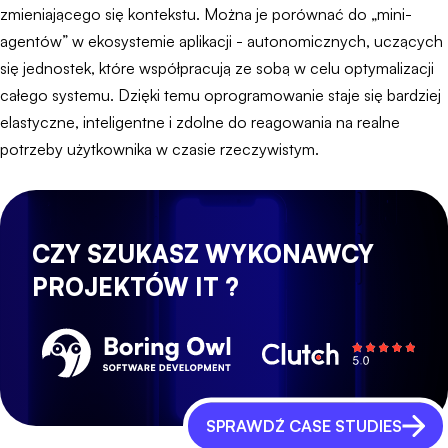
zmieniającego się kontekstu. Można je porównać do „mini-
agentów” w ekosystemie aplikacji - autonomicznych, uczących
się jednostek, które współpracują ze sobą w celu optymalizacji
całego systemu. Dzięki temu oprogramowanie staje się bardziej
elastyczne, inteligentne i zdolne do reagowania na realne
potrzeby użytkownika w czasie rzeczywistym.
CZY SZUKASZ WYKONAWCY
PROJEKTÓW IT ?
SPRAWDŹ CASE STUDIES