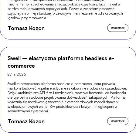
mechanizmom cache’owania znacząco skraca czas kompilacji, nawet w
bardzo rozbudowanych repozytoriach. Pozwala zespołom pracować
szybciej, stabilniej i bardziej przewidywalnie, niezależnie od stosowanych
języków programowania.
Tomasz Kozon
#
fullstack
Swell – elastyczna platforma headless e-
commerce
27 lis 2025
Swell to nowoczesna platforma headless e-commerce, która pozwala
markom budować w pełni elastyczne i skalowalne środowiska sprzedażowe.
Dzięki architekturze API-first i rozdzieleniu warstwy frontendu od backendu
oferuje pełną swobodę projektowania doświadczeń zakupowych. Platforma
wyróżnia się możliwością tworzenia niestandardowych modeli danych,
wielopoziomowych wariantów produktów oraz łatwymi integracjami z
zewnętrznymi systemami.
Tomasz Kozon
#
fullstack