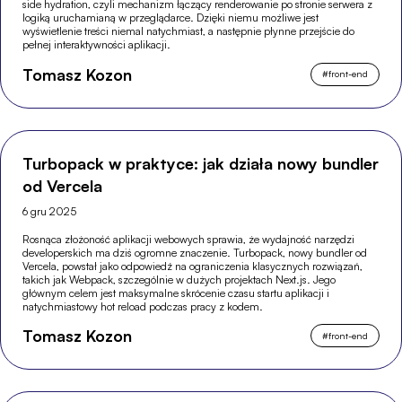
side hydration, czyli mechanizm łączący renderowanie po stronie serwera z
logiką uruchamianą w przeglądarce. Dzięki niemu możliwe jest
wyświetlenie treści niemal natychmiast, a następnie płynne przejście do
pełnej interaktywności aplikacji.
Tomasz Kozon
#
front-end
Turbopack w praktyce: jak działa nowy bundler
od Vercela
6 gru 2025
Rosnąca złożoność aplikacji webowych sprawia, że wydajność narzędzi
developerskich ma dziś ogromne znaczenie. Turbopack, nowy bundler od
Vercela, powstał jako odpowiedź na ograniczenia klasycznych rozwiązań,
takich jak Webpack, szczególnie w dużych projektach Next.js. Jego
głównym celem jest maksymalne skrócenie czasu startu aplikacji i
natychmiastowy hot reload podczas pracy z kodem.
Tomasz Kozon
#
front-end