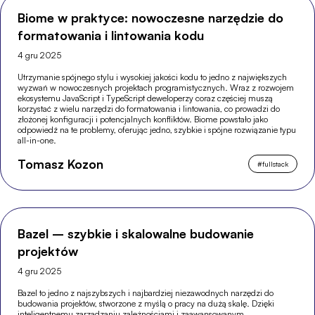
Biome w praktyce: nowoczesne narzędzie do
formatowania i lintowania kodu
4 gru 2025
Utrzymanie spójnego stylu i wysokiej jakości kodu to jedno z największych
wyzwań w nowoczesnych projektach programistycznych. Wraz z rozwojem
ekosystemu JavaScript i TypeScript deweloperzy coraz częściej muszą
korzystać z wielu narzędzi do formatowania i lintowania, co prowadzi do
złożonej konfiguracji i potencjalnych konfliktów. Biome powstało jako
odpowiedź na te problemy, oferując jedno, szybkie i spójne rozwiązanie typu
all-in-one.
Tomasz Kozon
#
fullstack
Bazel – szybkie i skalowalne budowanie
projektów
4 gru 2025
Bazel to jedno z najszybszych i najbardziej niezawodnych narzędzi do
budowania projektów, stworzone z myślą o pracy na dużą skalę. Dzięki
inteligentnemu zarządzaniu zależnościami i zaawansowanym