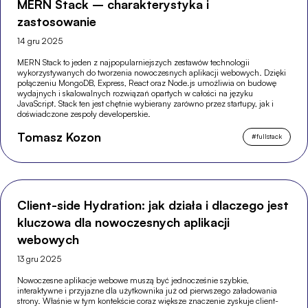
MERN Stack – charakterystyka i
zastosowanie
14 gru 2025
MERN Stack to jeden z najpopularniejszych zestawów technologii
wykorzystywanych do tworzenia nowoczesnych aplikacji webowych. Dzięki
połączeniu MongoDB, Express, React oraz Node.js umożliwia on budowę
wydajnych i skalowalnych rozwiązań opartych w całości na języku
JavaScript. Stack ten jest chętnie wybierany zarówno przez startupy, jak i
doświadczone zespoły developerskie.
Tomasz Kozon
#
fullstack
Client-side Hydration: jak działa i dlaczego jest
kluczowa dla nowoczesnych aplikacji
webowych
13 gru 2025
Nowoczesne aplikacje webowe muszą być jednocześnie szybkie,
interaktywne i przyjazne dla użytkownika już od pierwszego załadowania
strony. Właśnie w tym kontekście coraz większe znaczenie zyskuje client-