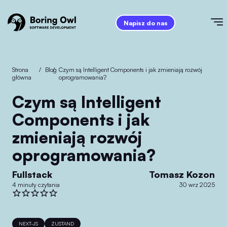
Napisz do nas
Strona
/
Blog
/
Czym są Intelligent Components i jak zmieniają rozwój
główna
oprogramowania?
Czym są Intelligent
Components i jak
zmieniają rozwój
oprogramowania?
Fullstack
Tomasz Kozon
4 minuty czytania
30 wrz 2025
NEXT-JS
ZUSTAND