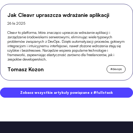
Jak Cleavr upraszcza wdrażanie aplikacji
26 lis 2025
Cleavr to platforma, która znacząco upraszcza wdrażanie aplikacji i
zarządzanie środowiskami serwerowymi, eliminując wiele typowych
problemów związanych z DevOps. Dzięki automatyzacji procesów, gotowym
integracjom i intuicyjnemu interfejsowi, nawet złożone wdrożenia stają się
szybkie i bezstresowe. Narzędzie wspiera popularne technologie i
frameworki, zapewniając elastyczność zarówno dla freelancerów, jak i
zespołów developerskich.
Tomasz Kozon
#
devops
Zobacz wszystkie artykuły powiązane z #fullstack