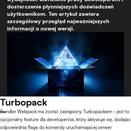
dostarczenie płynniejszych doświadczeń
użytkownikom. Ten artykuł zawiera
szczegółowy przegląd najważniejszych
informacji o nowej wersji.
Turbopack
Bundler Webpack ma zostać zastąpiony Turbopackiem - jest to
opcjonalny feature dla developerów, który aktywuje się, dodając
odpowiednią flagę do komendy uruchamiającej serwer