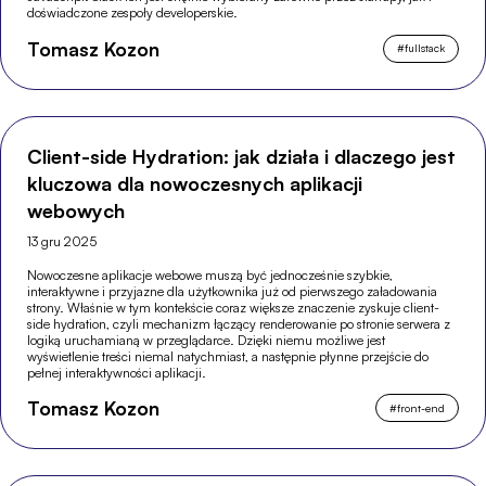
doświadczone zespoły developerskie.
Tomasz Kozon
#
fullstack
Client-side Hydration: jak działa i dlaczego jest
kluczowa dla nowoczesnych aplikacji
webowych
13 gru 2025
Nowoczesne aplikacje webowe muszą być jednocześnie szybkie,
interaktywne i przyjazne dla użytkownika już od pierwszego załadowania
strony. Właśnie w tym kontekście coraz większe znaczenie zyskuje client-
side hydration, czyli mechanizm łączący renderowanie po stronie serwera z
logiką uruchamianą w przeglądarce. Dzięki niemu możliwe jest
wyświetlenie treści niemal natychmiast, a następnie płynne przejście do
pełnej interaktywności aplikacji.
Tomasz Kozon
#
front-end