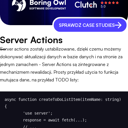
SPRAWDŹ CASE STUDIES
Server Actions
Server actions zostały ustabilizowane, dzięki czemu możemy
dokonywać aktualizacji danych w bazie danych i na stronie za
jednym zamachem - Server Actions są zintegrowane z
mechanizmem rewalidacji. Prosty przykład użycia to funkcja
mutująca dane, na przykład TODO listy:
async function createToDoListItem(itemName: string) 
{

	'use server';

	response = await fetch(...);

	// ...
