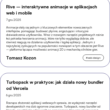
Rive – interaktywne animacje w aplikacjach
web i mobile
7 gru 2025
Animacje stały się jednym z kluczowych elementów nowoczesnych
interfejsów, pomagając budować płynne, angażujące i intuicyjne
doświadczenia użytkownika. Wraz z rozwojem narzędzi projektowych rośnie
też potrzeba tworzenia animacji, które nie tylko wyglądają dobrze, ale
również reagują na działania użytkownika i logikę aplikacji. Jednym z
najszybciej zyskujących na popularności rozwiązań w tym obszarze jest Rive
– platforma łącząca możliwości animacji 2D z mechaniką silników gier.
Tomasz Kozon
#
web-design
Turbopack w praktyce: jak działa nowy bundler
od Vercela
6 gru 2025
Rosnąca złożoność aplikacji webowych sprawia, że wydajność narzędzi
developerskich ma dziś ogromne znaczenie. Turbopack, nowy bundler od