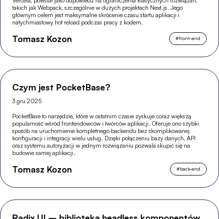
Vercela, powstał jako odpowiedź na ograniczenia klasycznych rozwiązań,
takich jak Webpack, szczególnie w dużych projektach Next.js. Jego
głównym celem jest maksymalne skrócenie czasu startu aplikacji i
natychmiastowy hot reload podczas pracy z kodem.
Tomasz Kozon
#
front-end
Czym jest PocketBase?
3 gru 2025
PocketBase to narzędzie, które w ostatnim czasie zyskuje coraz większą
popularność wśród frontendowców i twórców aplikacji. Oferuje ono szybki
sposób na uruchomienie kompletnego backendu bez skomplikowanej
konfiguracji i integracji wielu usług. Dzięki połączeniu bazy danych, API
oraz systemu autoryzacji w jednym rozwiązaniu pozwala skupić się na
budowie samej aplikacji.
Tomasz Kozon
#
back-end
Radix UI – biblioteka headless komponentów