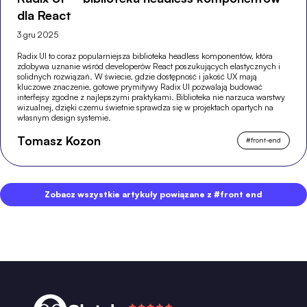
dla React
3 gru 2025
Radix UI to coraz popularniejsza biblioteka headless komponentów, która
zdobywa uznanie wśród developerów React poszukujących elastycznych i
solidnych rozwiązań. W świecie, gdzie dostępność i jakość UX mają
kluczowe znaczenie, gotowe prymitywy Radix UI pozwalają budować
interfejsy zgodne z najlepszymi praktykami. Biblioteka nie narzuca warstwy
wizualnej, dzięki czemu świetnie sprawdza się w projektach opartych na
własnym design systemie.
Tomasz Kozon
#
front-end
Zobacz wszystkie artykuły powiązane z #front end