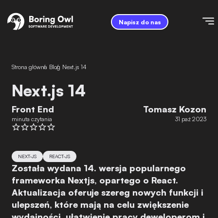
Napisz do nas
Strona główna
/
Blog
/
Next.js 14
Next.js 14
Front End
Tomasz Kozon
minuta czytania
31 paź 2023
NEXT-JS
REACT-JS
Została wydana 14. wersja popularnego
frameworka Nextjs, opartego o React.
Aktualizacja oferuje szereg nowych funkcji i
ulepszeń, które mają na celu zwiększenie
wydajności, ułatwienie pracy deweloperom i