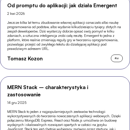
Od promptu do aplikacji: jak działa Emergent
2 kwi 2026
Jeszcze kilka lat temu zbudowanie własnej aplikacji oznaczało albo naukę
programowania od podstaw, albo wydanie kilkudziesięciu tysięcy złotych na
zespół deweloperów. Dziś wystarczy dobrze opisać swój pomysł w kilku
zdaniach, a sztuczna inteligencja zrobi całą resztę. Emergent to jedna z
platform, które realnie zmieniają reguły gry w tworzeniu oprogramowania,
pozwalając przejść od zwykłego tekstu do działającej aplikacji pod
prawdziwym adresem URL.
Tomasz Kozon
#
ai
MERN Stack – charakterystyka i
zastosowanie
14 gru 2025
MERN Stack to jeden z najpopularniejszych zestawów technologii
wykorzystywanych do tworzenia nowoczesnych aplikacji webowych. Dzięki
połączeniu MongoDB, Express, React oraz Node.js umożliwia on budowę
wydajnych i skalowalnych rozwiązań opartych w całości na języku
JavaScript. Stack ten jest chętnie wybierany zarówno przez startupy, jak i