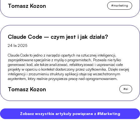
Tomasz Kozon
#
marketing
Claude Code – czym jest i jak działa?
24 lis 2025
Claude Code to jedno z narzędzi opartych na sztucznej inteligencji,
zaprojektowane specjalnie z myślą o programistach. Pozwala nie tylko
generować kod, ale także analizować, refaktoryzować i usprawniać całe
projekty w oparciu o kontekst dostarczony przez użytkownika. Dzięki swojej
inteligencji i zrozumieniu struktury aplikacji staje się wszechstronnym
asystentem, który realnie przyspiesza pracę nad oprogramowaniem.
Tomasz Kozon
#
ai
Zobacz wszystkie artykuły powiązane z #Marketing