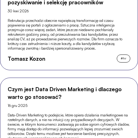
pozyskiwanie i selekcję pracowników
30 kwi 2026
Rekrutacja przechodzi obecnie największą transformację od czasu
pojawienia się portali z ogłoszeniami o pracę. Sztuczna inteligencja
przejmuje coraz więcej zadań, które jeszcze niedawno pochłaniały
rekruterom godziny pracy, od przeszukiwania baz kandydatów, przez
analizę CV, aż po prowadzenie pierwszych rozmów. Dla firm oznacza to
krótszy czas zatrudnienia i niższe koszty, a dla kandydatów szybszą
informację zwrotną i bardziej spersonalizowany proces.
Tomasz Kozon
#
hr
Czym jest Data Driven Marketing i dlaczego
warto go stosować?
16 gru 2025
Data-Driven Marketing to podejście, które opiera działania marketingowe na
rzetelnych danych, a nie na intuicji czy przypadkowych decyzjach. W
świecie, w którym konsumenci zostawiają po sobie ogrom cyfrowych śladów,
firmy mają dostęp do informacji pozwalających lepiej zrozumieć swoich
odbiorców. Dzięki temu możliwe jest tworzenie bardziej precyzyjnych,