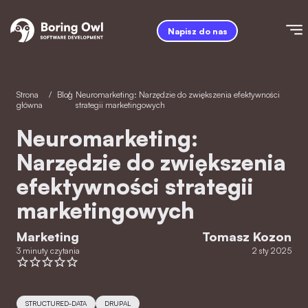
Napisz do nas
Strona
/
Blog
/
Neuromarketing: Narzędzie do zwiększenia efektywności
główna
strategii marketingowych
Neuromarketing:
Narzędzie do zwiększenia
efektywności strategii
marketingowych
Marketing
Tomasz Kozon
3 minuty czytania
2 sty 2025
STRUCTURED-DATA
DRUPAL