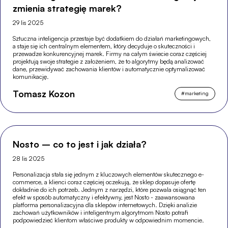
zmienia strategię marek?
29 lis 2025
Sztuczna inteligencja przestaje być dodatkiem do działań marketingowych,
a staje się ich centralnym elementem, który decyduje o skuteczności i
przewadze konkurencyjnej marek. Firmy na całym świecie coraz częściej
projektują swoje strategie z założeniem, że to algorytmy będą analizować
dane, przewidywać zachowania klientów i automatycznie optymalizować
komunikację.
Tomasz Kozon
#
marketing
Nosto – co to jest i jak działa?
28 lis 2025
Personalizacja stała się jednym z kluczowych elementów skutecznego e-
commerce, a klienci coraz częściej oczekują, że sklep dopasuje ofertę
dokładnie do ich potrzeb. Jednym z narzędzi, które pozwala osiągnąć ten
efekt w sposób automatyczny i efektywny, jest Nosto - zaawansowana
platforma personalizacyjna dla sklepów internetowych. Dzięki analizie
zachowań użytkowników i inteligentnym algorytmom Nosto potrafi
podpowiedzieć klientom właściwe produkty w odpowiednim momencie.