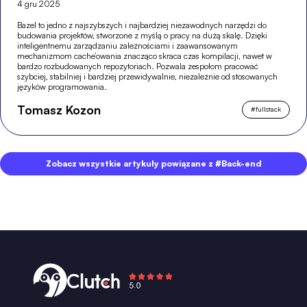
4 gru 2025
Bazel to jedno z najszybszych i najbardziej niezawodnych narzędzi do
budowania projektów, stworzone z myślą o pracy na dużą skalę. Dzięki
inteligentnemu zarządzaniu zależnościami i zaawansowanym
mechanizmom cache’owania znacząco skraca czas kompilacji, nawet w
bardzo rozbudowanych repozytoriach. Pozwala zespołom pracować
szybciej, stabilniej i bardziej przewidywalnie, niezależnie od stosowanych
języków programowania.
Tomasz Kozon
#
fullstack
Zobacz wszystkie artykuły powiązane z #Back-end