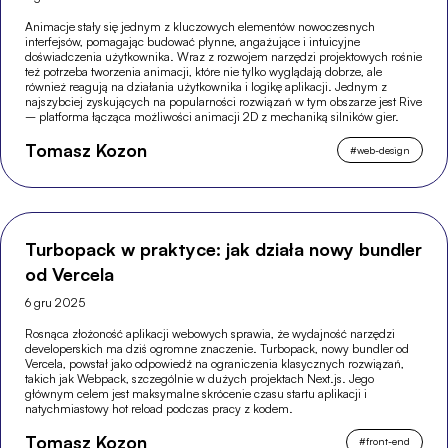
Animacje stały się jednym z kluczowych elementów nowoczesnych
interfejsów, pomagając budować płynne, angażujące i intuicyjne
doświadczenia użytkownika. Wraz z rozwojem narzędzi projektowych rośnie
też potrzeba tworzenia animacji, które nie tylko wyglądają dobrze, ale
również reagują na działania użytkownika i logikę aplikacji. Jednym z
najszybciej zyskujących na popularności rozwiązań w tym obszarze jest Rive
– platforma łącząca możliwości animacji 2D z mechaniką silników gier.
Tomasz Kozon
#
web-design
Turbopack w praktyce: jak działa nowy bundler
od Vercela
6 gru 2025
Rosnąca złożoność aplikacji webowych sprawia, że wydajność narzędzi
developerskich ma dziś ogromne znaczenie. Turbopack, nowy bundler od
Vercela, powstał jako odpowiedź na ograniczenia klasycznych rozwiązań,
takich jak Webpack, szczególnie w dużych projektach Next.js. Jego
głównym celem jest maksymalne skrócenie czasu startu aplikacji i
natychmiastowy hot reload podczas pracy z kodem.
Tomasz Kozon
#
front-end