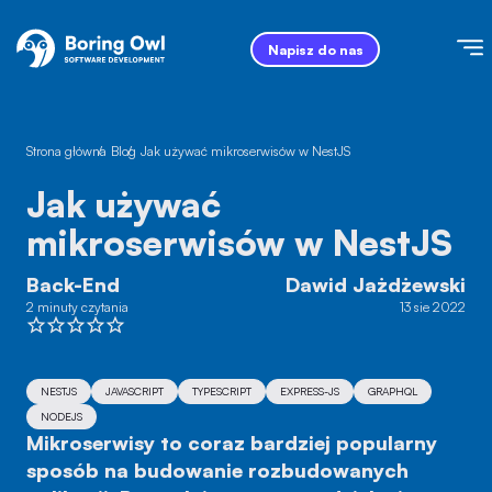
Napisz do nas
Strona główna
/
Blog
/
Jak używać mikroserwisów w NestJS
Jak używać
mikroserwisów w NestJS
Back-End
Dawid Jażdżewski
2 minuty czytania
13 sie 2022
NESTJS
JAVASCRIPT
TYPESCRIPT
EXPRESS-JS
GRAPHQL
NODEJS
Mikroserwisy to coraz bardziej popularny
sposób na budowanie rozbudowanych