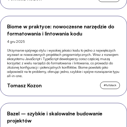
Biome w praktyce: nowoczesne narzędzie do
formatowania i lintowania kodu
4 gru 2025
Utrzymanie spójnego stylu i wysokiej jakości kodu to jedno z największych
wyzwań w nowoczesnych projektach programistycznych. Wraz z rozwojem
ekosystemu JavaScript i TypeScript deweloperzy coraz częściej muszą
korzystać z wielu narzędzi do formatowania i lintowania, co prowadzi do
złożonej konfiguracji i potencjalnych konfliktów. Biome powstało jako
odpowiedź na te problemy, oferując jedno, szybkie i spójne rozwiązanie typu
all-in-one.
Tomasz Kozon
#
fullstack
Bazel – szybkie i skalowalne budowanie
projektów