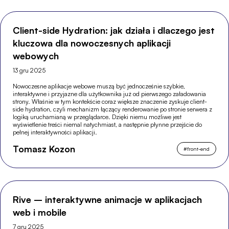
Client-side Hydration: jak działa i dlaczego jest
kluczowa dla nowoczesnych aplikacji
webowych
13 gru 2025
Nowoczesne aplikacje webowe muszą być jednocześnie szybkie,
interaktywne i przyjazne dla użytkownika już od pierwszego załadowania
strony. Właśnie w tym kontekście coraz większe znaczenie zyskuje client-
side hydration, czyli mechanizm łączący renderowanie po stronie serwera z
logiką uruchamianą w przeglądarce. Dzięki niemu możliwe jest
wyświetlenie treści niemal natychmiast, a następnie płynne przejście do
pełnej interaktywności aplikacji.
Tomasz Kozon
#
front-end
Rive – interaktywne animacje w aplikacjach
web i mobile
7 gru 2025