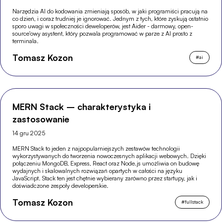
Narzędzia AI do kodowania zmieniają sposób, w jaki programiści pracują na
co dzień, i coraz trudniej je ignorować. Jednym z tych, które zyskują ostatnio
sporo uwagi w społeczności deweloperów, jest Aider - darmowy, open-
source'owy asystent, który pozwala programować w parze z AI prosto z
terminala.
Tomasz Kozon
#
ai
MERN Stack – charakterystyka i
zastosowanie
14 gru 2025
MERN Stack to jeden z najpopularniejszych zestawów technologii
wykorzystywanych do tworzenia nowoczesnych aplikacji webowych. Dzięki
połączeniu MongoDB, Express, React oraz Node.js umożliwia on budowę
wydajnych i skalowalnych rozwiązań opartych w całości na języku
JavaScript. Stack ten jest chętnie wybierany zarówno przez startupy, jak i
doświadczone zespoły developerskie.
Tomasz Kozon
#
fullstack