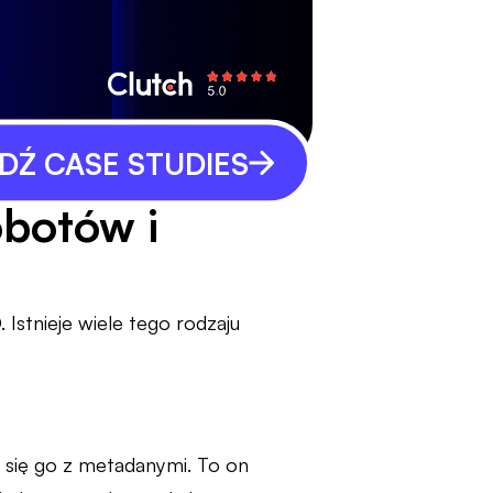
Ź CASE STUDIES
obotów i
 Istnieje wiele tego rodzaju
 się go z metadanymi. To on