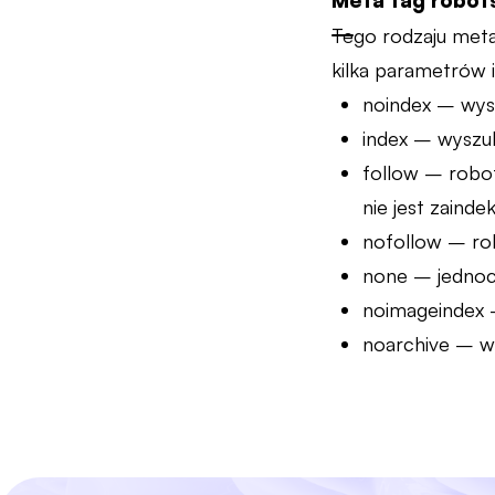
Meta tag robot
Tego rodzaju meta
kilka parametrów 
noindex – wysz
index – wyszuk
follow – robot
nie jest zaind
nofollow – rob
none – jednocz
noimageindex –
noarchive – wy