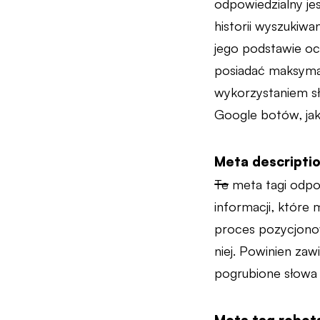
odpowiedzialny jes
historii wyszukiwa
jego podstawie oce
posiadać maksymal
wykorzystaniem sł
Google botów, jak
Meta descripti
Te meta tagi
odpow
informacji, które
proces pozycjono
niej. Powinien zaw
pogrubione słowa k