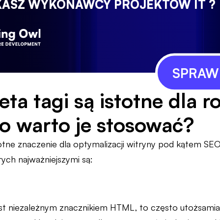
KASZ WYKONAWCY PROJEKTÓW IT ?
SPRAWD
ta tagi są istotne dla r
o warto je stosować?
otne znaczenie dla optymalizacji witryny pod kątem SEO.
ych najważniejszymi są:
est niezależnym znacznikiem HTML, to często utożsamia