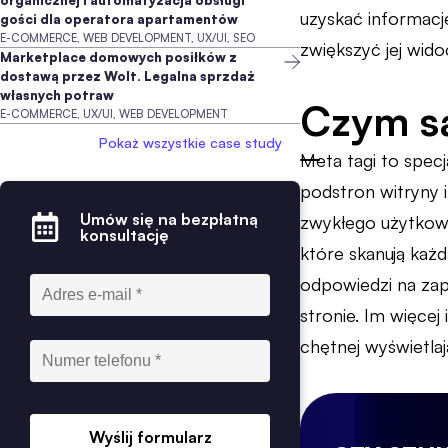
organicznej i automatyzacja obsługi
uzyskać informacje
gości dla operatora apartamentów
E-COMMERCE, WEB DEVELOPMENT, UX/UI, SEO
zwiększyć jej wido
Marketplace domowych posiłków z
dostawą przez Wolt. Legalna sprzdaż
własnych potraw
Czym są
E-COMMERCE, UX/UI, WEB DEVELOPMENT
Pokaż wszystkie case study
Meta tagi to spec
podstron witryny i
Umów się na bezpłatną
zwykłego użytkown
konsultację
które skanują każ
odpowiedzi na zap
stronie. Im więcej
chętnej wyświetlaj
Wyślij formularz