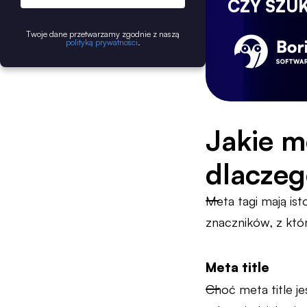
CZY SZU
Twoje dane przetwarzamy zgodnie z naszą
polityką prywatności
.
Jakie me
dlaczeg
Meta tagi mają ist
znaczników, z któr
Meta title
Choć meta title j