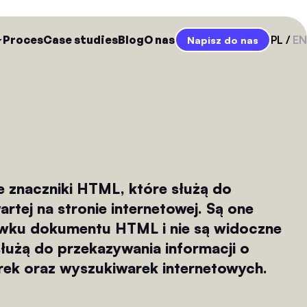
Proces
Case studies
Blog
O nas
PL
EN
Napisz do nas
e znaczniki HTML, które służą do
artej na stronie internetowej. Są one
wku dokumentu HTML i nie są widoczne
służą do przekazywania informacji o
arek oraz wyszukiwarek internetowych.