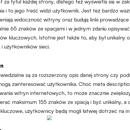
t za tytuł każdej strony, dlatego też wyświetla się w za
nia i to jego treść widzi użytkownik. Jest też bardzo w
niają widoczność witryny oraz budują linki prowadzące d
nie 65 znaków ze spacjami i w jednym zdaniu opisywać,
ów kluczowych. Istotne jest także to, aby był unikalny
 i użytkowników sieci.
on
iedzialne są za rozszerzony opis danej strony czy pods
 mogą zainteresować użytkownika. Choć meta descripti
wania witryn internetowych, to może znacznie zwięks
ierać maksimum 155 znaków ze spacją i być unikalny, a d
luczowe, użytkownicy będą mogli łatwiej dotrzeć na int