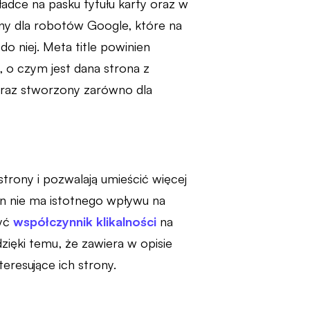
kładce na pasku tytułu karty oraz w
ażny dla robotów Google, które na
o niej. Meta title powinien
 o czym jest dana strona z
 oraz stworzony zarówno dla
trony i pozwalają umieścić więcej
on nie ma istotnego wpływu na
zyć
współczynnik klikalności
na
zięki temu, że zawiera w opisie
eresujące ich strony.