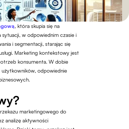
ingową
, która skupia się na
 sytuacji, w odpowiednim czasie i
nia i segmentacji, starając się
usługi. Marketing kontekstowy jest
 potrzeb konsumenta. W dobie
cji użytkowników, odpowiednie
 biznesowych.
owy?
 przekazu marketingowego do
ez analizę aktywności