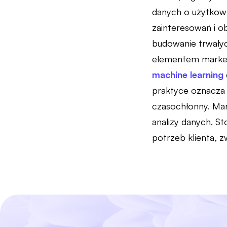
danych o użytkown
zainteresowań i ob
budowanie trwałych
elementem marketi
machine learning
praktyce oznacza t
czasochłonny. Mar
analizy danych. S
potrzeb klienta, 