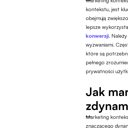
Marketing konteks
kontekstu, jest k
obejmują zwiększo
lepsze wykorzyst
konwersji
. Należ
wyzwaniami. Częst
które są potrzebn
pełnego zrozumie
prywatności użyt
Jak mar
zdynami
Marketing kontek
znaczącego dynamiz