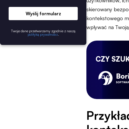
użytkowników, ich 
skierowany bezpoś
Wyślij formularz
kontekstowego mo
wpływać na Twoją 
Twoje dane przetwarzamy zgodnie z naszą
polityką prywatności
.
CZY SZU
Przykła