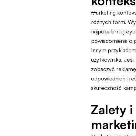
konteks
Marketing konteks
różnych form. Wyk
najpopularniejszy
powiadomienia o pr
Innym przykładem
użytkownika. Jeśli
zobaczyć reklamę 
odpowiednich treś
skuteczność kampa
Zalety 
market