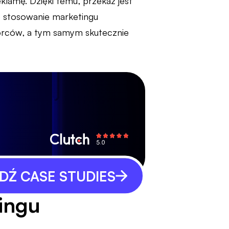
klamę. Dzięki temu, przekaz jest
e stosowanie marketingu
orców, a tym samym skutecznie
Ź CASE STUDIES
ingu