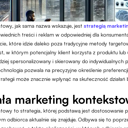
towy, jak sama nazwa wskazuje, jest
strategią market
wiednich treści i reklam w odpowiedniej dla konsumenta
cie, które idzie daleko poza tradycyjne metody targetowa
, w którym potencjalny klient korzysta z produktu lub 
dziej spersonalizowany i skierowany do indywidualnych
 technologia pozwala na precyzyjne określenie preferen
strategii może znacznie wpłynąć na skuteczność działań
ała marketing kontekst
towy to strategia, której podstawą jest dostosowanie
m odbiorca aktualnie się znajduje. Odbywa się to poprz