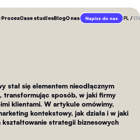
Proces
Case studies
Blog
O nas
PL
EN
Napisz do nas
y stał się elementem nieodłącznym
, transformując sposób, w jaki firmy
oimi klientami. W artykule omówimy,
arketing kontekstowy, jak działa i w jaki
kształtowanie strategii biznesowych