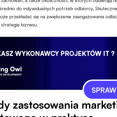
zachowań, a także okoliczności, w których odbierają re
rednio do indywidualnych potrzeb odbiorcy. Skuteczn
że przekładać się na zwiększenie zaangażowania odbi
strategię biznesu.
KASZ WYKONAWCY PROJEKTÓW IT ?
SPRAWD
dy zastosowania market