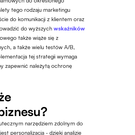
eklamowych do określonego
lety tego rodzaju marketingu
ie do komunikacji z klientem oraz
rowadzić do wyższych
wskaźników
owego także wiąże się z
ch, a także wielu testów A/B,
lementacja tej strategii wymaga
y zapewnić należytą ochronę
że
biznesu?
skutecznym narzędziem zdolnym do
t personalizacja - dzięki analizie