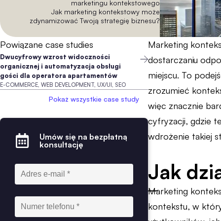
marketingu kontekstowego
Jak marketing kontekstowy może
zdynamizować Twoją strategię biznesu?
Powiązane case studies
Marketing konteks
Dwucyfrowy wzrost widoczności
dostarczaniu odpo
organicznej i automatyzacja obsługi
miejscu. To podejś
gości dla operatora apartamentów
E-COMMERCE, WEB DEVELOPMENT, UX/UI, SEO
zrozumieć kontekst
Pokaż wszystkie case study
więc znacznie bar
cyfryzacji, gdzie
wdrożenie takiej 
Umów się na bezpłatną
konsultację
Jak dzi
Marketing konteks
kontekstu, w który