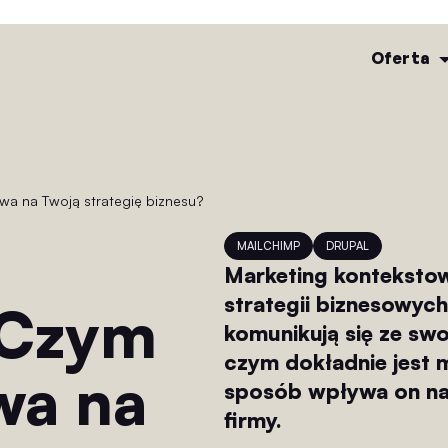
Oferta
ywa na Twoją strategię biznesu?
MAILCHIMP
DRUPAL
Marketing kontekstow
strategii biznesowych
 Czym
komunikują się ze sw
czym dokładnie jest m
ywa na
sposób wpływa on na 
firmy.