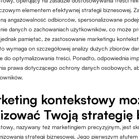
towy, operujący na zasadzie dostosowywania treści r
luczowym elementem efektywnej strategii biznesowej. Za
ną angażowalność odbiorców, spersonalizowane podejśc
anie danych o zachowaniach użytkowników, co może p
y jednak pamiętać, że zastosowanie marketingu kontekst
o wymaga on szczegółowej analizy dużych zbiorów dany
e do optymalizowania treści. Ponadto, odpowiednia imp
nia prawa dotyczącego ochrony danych osobowych, ab
kowników.
keting kontekstowy mo
zować Twoją strategię 
stowy, nazywany też marketingiem precyzyjnym, jest 
owania strategii biznesowej. Jego pierwszym atutem jes