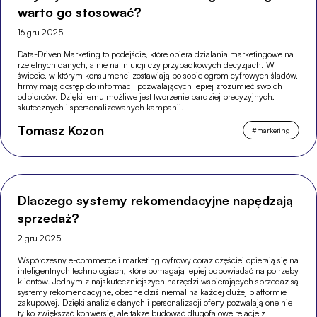
warto go stosować?
16 gru 2025
Data-Driven Marketing to podejście, które opiera działania marketingowe na
rzetelnych danych, a nie na intuicji czy przypadkowych decyzjach. W
świecie, w którym konsumenci zostawiają po sobie ogrom cyfrowych śladów,
firmy mają dostęp do informacji pozwalających lepiej zrozumieć swoich
odbiorców. Dzięki temu możliwe jest tworzenie bardziej precyzyjnych,
skutecznych i spersonalizowanych kampanii.
Tomasz Kozon
#
marketing
Dlaczego systemy rekomendacyjne napędzają
sprzedaż?
2 gru 2025
Współczesny e-commerce i marketing cyfrowy coraz częściej opierają się na
inteligentnych technologiach, które pomagają lepiej odpowiadać na potrzeby
klientów. Jednym z najskuteczniejszych narzędzi wspierających sprzedaż są
systemy rekomendacyjne, obecne dziś niemal na każdej dużej platformie
zakupowej. Dzięki analizie danych i personalizacji oferty pozwalają one nie
tylko zwiększać konwersję, ale także budować długofalowe relacje z