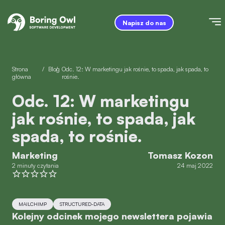
Napisz do nas
Strona
/
Blog
/
Odc. 12: W marketingu jak rośnie, to spada, jak spada, to
główna
rośnie.
Odc. 12: W marketingu
jak rośnie, to spada, jak
spada, to rośnie.
Marketing
Tomasz Kozon
2 minuty czytania
24 maj 2022
MAILCHIMP
STRUCTURED-DATA
Kolejny odcinek mojego newslettera pojawia