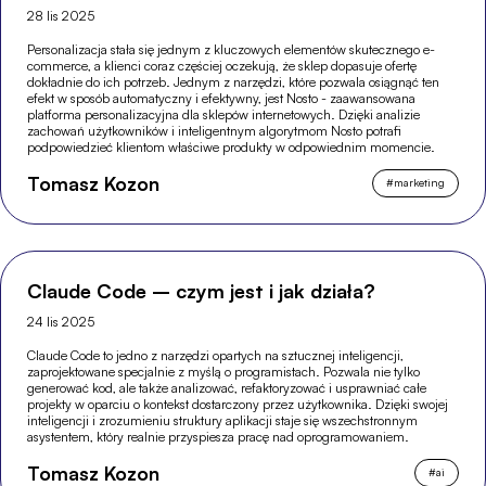
28 lis 2025
Personalizacja stała się jednym z kluczowych elementów skutecznego e-
commerce, a klienci coraz częściej oczekują, że sklep dopasuje ofertę
dokładnie do ich potrzeb. Jednym z narzędzi, które pozwala osiągnąć ten
efekt w sposób automatyczny i efektywny, jest Nosto - zaawansowana
platforma personalizacyjna dla sklepów internetowych. Dzięki analizie
zachowań użytkowników i inteligentnym algorytmom Nosto potrafi
podpowiedzieć klientom właściwe produkty w odpowiednim momencie.
Tomasz Kozon
#
marketing
Claude Code – czym jest i jak działa?
24 lis 2025
Claude Code to jedno z narzędzi opartych na sztucznej inteligencji,
zaprojektowane specjalnie z myślą o programistach. Pozwala nie tylko
generować kod, ale także analizować, refaktoryzować i usprawniać całe
projekty w oparciu o kontekst dostarczony przez użytkownika. Dzięki swojej
inteligencji i zrozumieniu struktury aplikacji staje się wszechstronnym
asystentem, który realnie przyspiesza pracę nad oprogramowaniem.
Tomasz Kozon
#
ai