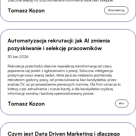
znacznie więcej niż uruchomienie e-commerce obok sieci sklepów.
Tomasz Kozon
#
marketing
Automatyzacja rekrutacji: jak AI zmienia
pozyskiwanie i selekcję pracowników
30 kwi 2026
Rekrutacja przechodzi obecnie największą transformację od czasu
pojawienia się portali z ogłoszeniami o pracę. Sztuczna inteligencja
przejmuje coraz więcej zadań, które jeszcze niedawno pochłaniały
rekruterom godziny pracy, od przeszukiwania baz kandydatów, przez
analizę CV, aż po prowadzenie pierwszych rozmów. Dla firm oznacza to
krótszy czas zatrudnienia i niższe koszty, a dla kandydatów szybszą
informację zwrotną i bardziej spersonalizowany proces.
Tomasz Kozon
#
hr
Czym jest Data Driven Marketing i dlaczego