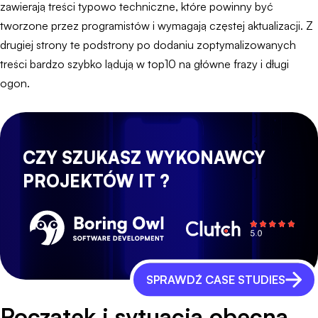
zawierają treści typowo techniczne, które powinny być
tworzone przez programistów i wymagają częstej aktualizacji. Z
drugiej strony te podstrony po dodaniu zoptymalizowanych
treści bardzo szybko lądują w top10 na główne frazy i długi
ogon.
CZY SZUKASZ WYKONAWCY
PROJEKTÓW IT ?
SPRAWDŹ CASE STUDIES
Początek i sytuacja obecna