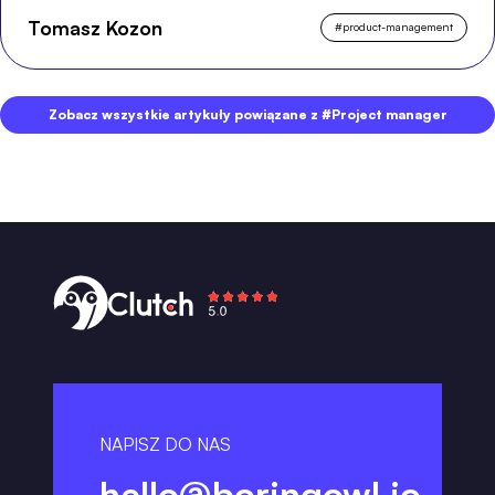
Tomasz Kozon
#
product-management
Zobacz wszystkie artykuły powiązane z #Project manager
NAPISZ DO NAS
hello@boringowl.io