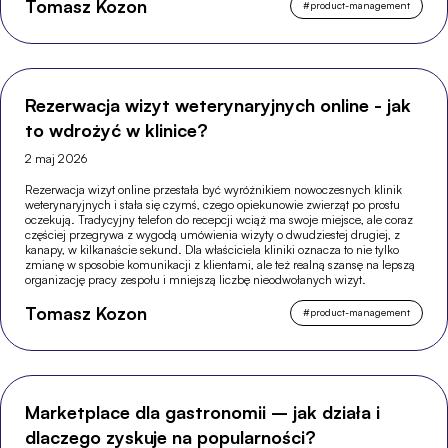
Tomasz Kozon
#
product-management
Rezerwacja wizyt weterynaryjnych online - jak
to wdrożyć w klinice?
2 maj 2026
Rezerwacja wizyt online przestała być wyróżnikiem nowoczesnych klinik
weterynaryjnych i stała się czymś, czego opiekunowie zwierząt po prostu
oczekują. Tradycyjny telefon do recepcji wciąż ma swoje miejsce, ale coraz
częściej przegrywa z wygodą umówienia wizyty o dwudziestej drugiej, z
kanapy, w kilkanaście sekund. Dla właściciela kliniki oznacza to nie tylko
zmianę w sposobie komunikacji z klientami, ale też realną szansę na lepszą
organizację pracy zespołu i mniejszą liczbę nieodwołanych wizyt.
Tomasz Kozon
#
product-management
Marketplace dla gastronomii – jak działa i
dlaczego zyskuje na popularności?