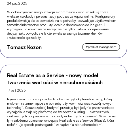
24 paź 2025
W dobie dynamicznego rozwoju e-commerce klienci oczekują coraz
większej swobody i personalizacji podczas zakupów online. Konfiguratory
produktów stają się odpowiedzią na te potrzeby, pozwalając użytkownikom
samodzielnie tworzyć produkty idealnie dopasowane do ich gustu i
wymagań. To nowoczesne narzędzie nie tylko ułatwia podejmowanie
decyzji zakupowych, ale także zwiększa zaangażowanie klientów i
skuteczność sprzedaży.
Tomasz Kozon
#
product-management
Real Estate as a Service - nowy model
tworzenia wartości w nieruchomościach
17 paź 2025
Rynek nieruchomości przechodzi obecnie głęboką transformację, której
motorem są zmieniające się potrzeby użytkowników oraz rozwój nowych
technologii. Coraz częściej budynki przestają być jedynie przestrzenią do
wynajęcia, a stają się platformą do świadczenia usług – elastycznych,
skalowalnych i dopasowanych do indywidualnych oczekiwań. Właśnie na
tym założeniu opiera się koncepcja Real Estate as a Service (REaaS), która
redefiniuje sposób postrzegania i zarządzania nieruchomościami.