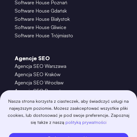
Software House Poznań
Software House Gdańsk
Software House Białystok
Software House Gliwice
Software House Trójmiasto
Agencje SEO
Agencja SEO Warszawa
Agencja SEO Kraków
Agencja SEO Wrocław
Agencja SEO Poznań
Agencja SEO Gdańsk
Nasza strona korzysta z ciasteczek, aby świadczyć usługi na
Agencja SEO Toruń
najwyższym poziomie. Możesz zaakceptować wszystkie pliki
cookies, lub dostosować je pod swoje preferencje. Zapoznaj
się także z naszą
polityką prywatności
©
2026
– Boring Owl – Software House Warszawa
adobexd
algolia
amazon-s3
android