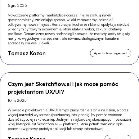
5 gru 2025
Nowoczesne platformy marketplace coraz silniej kształtują rynek
gastronomiczny, zmieniając sposób, w jaki zamawiamy jedzenie i
odkrywamy nowe miejsca. Restauracje, kucharze i klienci spotykają się dziś
w jednym cyfrowym ekosystemie, który ułatwia wybór, zakup i dostawę
posiłków. Dynamiczny rozwój technologii sprawia, że marketplace’y stają się
nie tylko wygodnym narzędziem, ale również strategicznym kanałem
sprzedaży dla wielu lokali.
Tomasz Kozon
#
product-management
Czym jest Sketchflow.ai i jak może pomóc
projektantom UX/UI?
10 lis 2025
W świecie projektowania UX/UI tempo pracy rośnie z dnia na dzień, a coraz
więcej narzędzi wykorzystuje sztuczną inteligencję, by pomóc twórcom
działać szybciej i skuteczniej. Jednym z najbardziej obiecujących rozwiązań
w tej kategorii jest Sketchflow.ai – platforma, która potrafi zamienić opis
pomysłu w gotowy prototyp aplikacji lub strony internetowej.
#
web-design