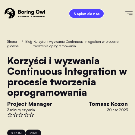
Napisz do nas
Strona
/
Blog
/
Korzyści i wyzwania Continuous Integration w procesie
główna
tworzenia oprogramowania
Korzyści i wyzwania
Continuous Integration w
procesie tworzenia
oprogramowania
Project Manager
Tomasz Kozon
3 minuty czytania
30 cze 2023
SCRUM
MIRO