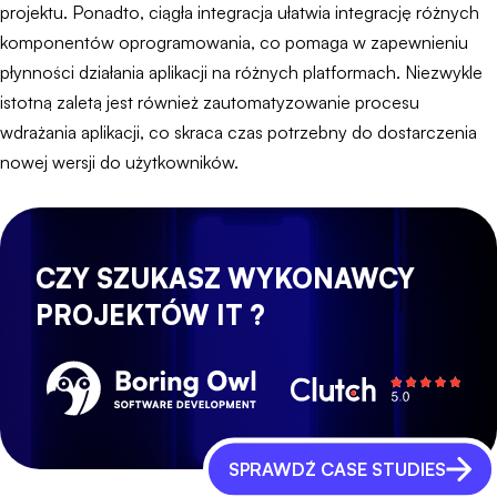
projektu. Ponadto, ciągła integracja ułatwia integrację różnych
komponentów oprogramowania, co pomaga w zapewnieniu
płynności działania aplikacji na różnych platformach. Niezwykle
istotną zaletą jest również zautomatyzowanie procesu
wdrażania aplikacji, co skraca czas potrzebny do dostarczenia
nowej wersji do użytkowników.
CZY SZUKASZ WYKONAWCY
PROJEKTÓW IT ?
SPRAWDŹ CASE STUDIES