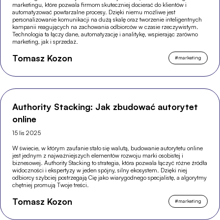
marketingu, które pozwala firmom skuteczniej docierać do klientów i
automatyzować powtarzalne procesy. Dzięki niemu możliwe jest
personalizowanie komunikacji na dużą skalę oraz tworzenie inteligentnych
kampanii reagujących na zachowania odbiorców w czasie rzeczywistym.
Technologia ta łączy dane, automatyzację i analitykę, wspierając zarówno
marketing, jak i sprzedaż.
Tomasz Kozon
#
marketing
Authority Stacking: Jak zbudować autorytet
online
15 lis 2025
W świecie, w którym zaufanie stało się walutą, budowanie autorytetu online
jest jednym z najważniejszych elementów rozwoju marki osobistej i
biznesowej. Authority Stacking to strategia, która pozwala łączyć różne źródła
widoczności i ekspertyzy w jeden spójny, silny ekosystem. Dzięki niej
odbiorcy szybciej postrzegają Cię jako wiarygodnego specjalistę, a algorytmy
chętniej promują Twoje treści.
Tomasz Kozon
#
marketing