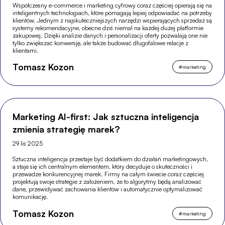
Współczesny e-commerce i marketing cyfrowy coraz częściej opierają się na
inteligentnych technologiach, które pomagają lepiej odpowiadać na potrzeby
klientów. Jednym z najskuteczniejszych narzędzi wspierających sprzedaż są
systemy rekomendacyjne, obecne dziś niemal na każdej dużej platformie
zakupowej. Dzięki analizie danych i personalizacji oferty pozwalają one nie
tylko zwiększać konwersję, ale także budować długofalowe relacje z
klientami.
Tomasz Kozon
#
marketing
Marketing AI-first: Jak sztuczna inteligencja
zmienia strategię marek?
29 lis 2025
Sztuczna inteligencja przestaje być dodatkiem do działań marketingowych,
a staje się ich centralnym elementem, który decyduje o skuteczności i
przewadze konkurencyjnej marek. Firmy na całym świecie coraz częściej
projektują swoje strategie z założeniem, że to algorytmy będą analizować
dane, przewidywać zachowania klientów i automatycznie optymalizować
komunikację.
Tomasz Kozon
#
marketing