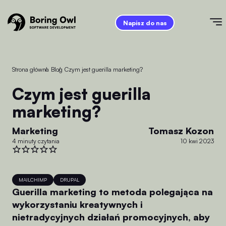
Napisz do nas
Strona główna
/
Blog
/
Czym jest guerilla marketing?
Czym jest guerilla
marketing?
Marketing
Tomasz Kozon
4 minuty czytania
10 kwi 2023
MAILCHIMP
DRUPAL
Guerilla marketing to metoda polegająca na
wykorzystaniu kreatywnych i
nietradycyjnych działań promocyjnych, aby