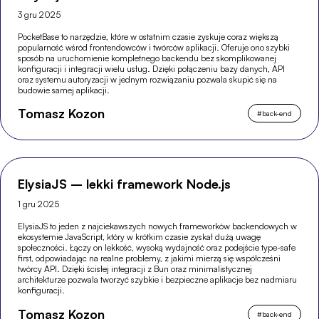
3 gru 2025
PocketBase to narzędzie, które w ostatnim czasie zyskuje coraz większą
popularność wśród frontendowców i twórców aplikacji. Oferuje ono szybki
sposób na uruchomienie kompletnego backendu bez skomplikowanej
konfiguracji i integracji wielu usług. Dzięki połączeniu bazy danych, API
oraz systemu autoryzacji w jednym rozwiązaniu pozwala skupić się na
budowie samej aplikacji.
Tomasz Kozon
#
back-end
ElysiaJS – lekki framework Node.js
1 gru 2025
ElysiaJS to jeden z najciekawszych nowych frameworków backendowych w
ekosystemie JavaScript, który w krótkim czasie zyskał dużą uwagę
społeczności. Łączy on lekkość, wysoką wydajność oraz podejście type-safe
first, odpowiadając na realne problemy, z jakimi mierzą się współcześni
twórcy API. Dzięki ścisłej integracji z Bun oraz minimalistycznej
architekturze pozwala tworzyć szybkie i bezpieczne aplikacje bez nadmiaru
konfiguracji.
Tomasz Kozon
#
back-end