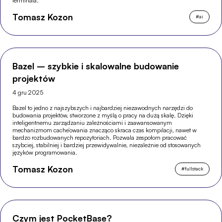
terminala.
Tomasz Kozon
#
ai
Bazel – szybkie i skalowalne budowanie
projektów
4 gru 2025
Bazel to jedno z najszybszych i najbardziej niezawodnych narzędzi do
budowania projektów, stworzone z myślą o pracy na dużą skalę. Dzięki
inteligentnemu zarządzaniu zależnościami i zaawansowanym
mechanizmom cache’owania znacząco skraca czas kompilacji, nawet w
bardzo rozbudowanych repozytoriach. Pozwala zespołom pracować
szybciej, stabilniej i bardziej przewidywalnie, niezależnie od stosowanych
języków programowania.
Tomasz Kozon
#
fullstack
Czym jest PocketBase?