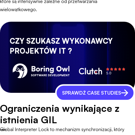
które są intensywnie zależne od przetwarzania
wielowątkowego.
CZY SZUKASZ WYKONAWCY
PROJEKTÓW IT ?
SPRAWDŹ CASE STUDIES
Ograniczenia wynikające z
istnienia GIL
Global Interpreter Lock to mechanizm synchronizacji, który