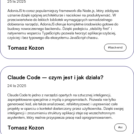
25 lis 2025
AdonisJS to coraz popularniejszy framework dla Node.js, który zdobywa
uznanie dzięki spójnej architekturze i naciskowi na produktywność. W
przeciwieństwie do lekkich bibliotek wymagających samodzielnego
dobierania narzędzi, AdonisJS oferuje kompletne środowisko gotowe do
budowy nowoczesnego backendu. Dzięki podejściu „stability first” i
natywnemu wsparciu TypeScriptu pozwala tworzyć aplikacje szybciej,
czyściej i bez typowego dla ekosystemu JavaScript chaosu.
Tomasz Kozon
#
back-end
Claude Code – czym jest i jak działa?
24 lis 2025
Claude Code to jedno z narzędzi opartych na sztucznej inteligencji,
zaprojektowane specjalnie z myślą o programistach. Pozwala nie tylko
generować kod, ale także analizować, refaktoryzować i usprawniać całe
projekty w oparciu o kontekst dostarczony przez użytkownika. Dzięki swojej
inteligencji i zrozumieniu struktury aplikacji staje się wszechstronnym
asystentem, który realnie przyspiesza pracę nad oprogramowaniem.
Tomasz Kozon
#
ai