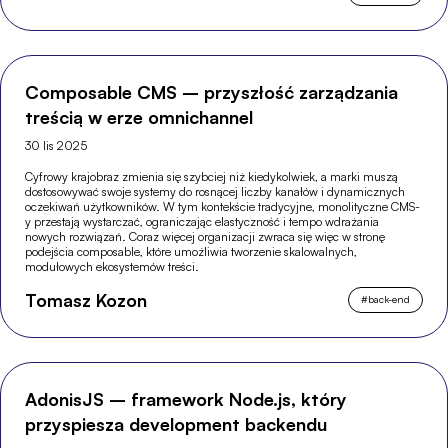
Composable CMS – przyszłość zarządzania
treścią w erze omnichannel
30 lis 2025
Cyfrowy krajobraz zmienia się szybciej niż kiedykolwiek, a marki muszą
dostosowywać swoje systemy do rosnącej liczby kanałów i dynamicznych
oczekiwań użytkowników. W tym kontekście tradycyjne, monolityczne CMS-
y przestają wystarczać, ograniczając elastyczność i tempo wdrażania
nowych rozwiązań. Coraz więcej organizacji zwraca się więc w stronę
podejścia composable, które umożliwia tworzenie skalowalnych,
modułowych ekosystemów treści.
Tomasz Kozon
#
back-end
AdonisJS – framework Node.js, który
przyspiesza development backendu