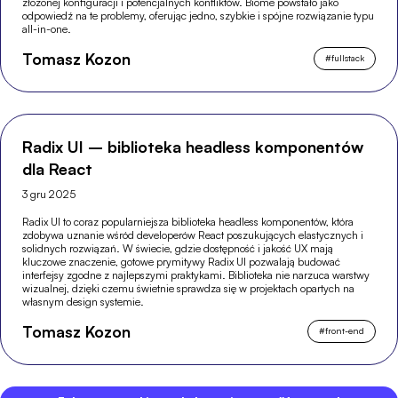
złożonej konfiguracji i potencjalnych konfliktów. Biome powstało jako
odpowiedź na te problemy, oferując jedno, szybkie i spójne rozwiązanie typu
all-in-one.
Tomasz Kozon
#
fullstack
Radix UI – biblioteka headless komponentów
dla React
3 gru 2025
Radix UI to coraz popularniejsza biblioteka headless komponentów, która
zdobywa uznanie wśród developerów React poszukujących elastycznych i
solidnych rozwiązań. W świecie, gdzie dostępność i jakość UX mają
kluczowe znaczenie, gotowe prymitywy Radix UI pozwalają budować
interfejsy zgodne z najlepszymi praktykami. Biblioteka nie narzuca warstwy
wizualnej, dzięki czemu świetnie sprawdza się w projektach opartych na
własnym design systemie.
Tomasz Kozon
#
front-end