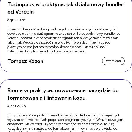
Turbopack w praktyce: jak działa nowy bundler
od Vercela
6 gru 2025
Rosnąca złożoność aplikacji webowych sprawia, że wydajność narzędzi
developerskich ma dziś ogromne znaczenie. Turbopack, nowy bundler od
Vercela, powstał jako odpowiedź na ograniczenia klasycznych rozwiązań,
takich jak Webpack, szczególnie w dużych projektach Next.js. Jego
głównym celem jest maksymalne skrócenie czasu startu aplikacji i
natychmiastowy hot reload podczas pracy z kodem.
Tomasz Kozon
#
front-end
Biome w praktyce: nowoczesne narzędzie do
formatowania i lintowania kodu
4 gru 2025
Utrzymanie spójnego stylu i wysokiej jakości kodu to jedno z największych
wyzwań w nowoczesnych projektach programistycznych. Wraz z rozwojem
ekosystemu JavaScript i TypeScript deweloperzy coraz częściej muszą
korzystać z wielu narzędzi do formatowania i lintowania, co prowadzi do