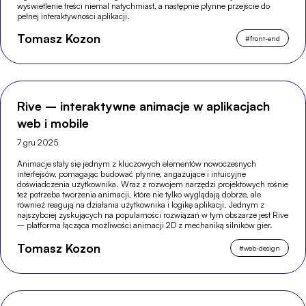
wyświetlenie treści niemal natychmiast, a następnie płynne przejście do
pełnej interaktywności aplikacji.
Tomasz Kozon
#
front-end
Rive – interaktywne animacje w aplikacjach
web i mobile
7 gru 2025
Animacje stały się jednym z kluczowych elementów nowoczesnych
interfejsów, pomagając budować płynne, angażujące i intuicyjne
doświadczenia użytkownika. Wraz z rozwojem narzędzi projektowych rośnie
też potrzeba tworzenia animacji, które nie tylko wyglądają dobrze, ale
również reagują na działania użytkownika i logikę aplikacji. Jednym z
najszybciej zyskujących na popularności rozwiązań w tym obszarze jest Rive
– platforma łącząca możliwości animacji 2D z mechaniką silników gier.
Tomasz Kozon
#
web-design