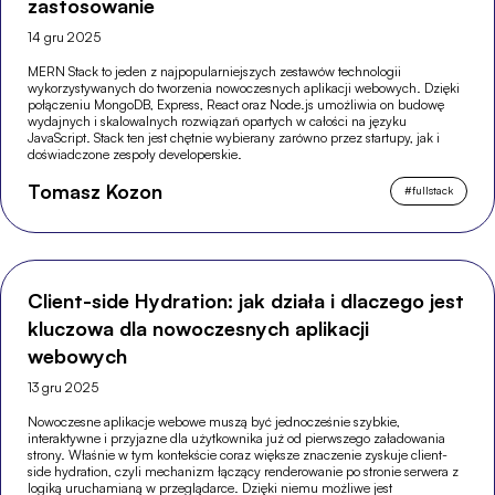
zastosowanie
14 gru 2025
MERN Stack to jeden z najpopularniejszych zestawów technologii
wykorzystywanych do tworzenia nowoczesnych aplikacji webowych. Dzięki
połączeniu MongoDB, Express, React oraz Node.js umożliwia on budowę
wydajnych i skalowalnych rozwiązań opartych w całości na języku
JavaScript. Stack ten jest chętnie wybierany zarówno przez startupy, jak i
doświadczone zespoły developerskie.
Tomasz Kozon
#
fullstack
Client-side Hydration: jak działa i dlaczego jest
kluczowa dla nowoczesnych aplikacji
webowych
13 gru 2025
Nowoczesne aplikacje webowe muszą być jednocześnie szybkie,
interaktywne i przyjazne dla użytkownika już od pierwszego załadowania
strony. Właśnie w tym kontekście coraz większe znaczenie zyskuje client-
side hydration, czyli mechanizm łączący renderowanie po stronie serwera z
logiką uruchamianą w przeglądarce. Dzięki niemu możliwe jest