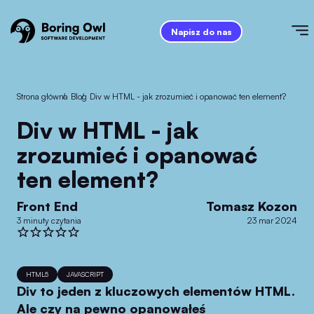
Napisz do nas
Strona główna
/
Blog
/
Div w HTML - jak zrozumieć i opanować ten element?
Div w HTML - jak
zrozumieć i opanować
ten element?
Front End
Tomasz Kozon
3 minuty czytania
23 mar 2024
HTML5
JAVASCRIPT
Div to jeden z kluczowych elementów HTML.
Ale czy na pewno opanowałeś