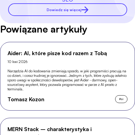
Dowiedz się więcej
Powiązane artykuły
Aider: AI, które pisze kod razem z Tobą
10 kwi 2026
Narzędzia AI do kodowania zmieniają sposób, w jaki programiści pracują na
co dzień, i coraz trudniej je ignorować. Jednym z tych, które zyskują ostatnio
sporo uwagi w społeczności deweloperów, jest Aider - darmowy, open-
source'owy asystent, który pozwala programować w parze z AI prosto z
terminala.
Tomasz Kozon
#
ai
MERN Stack – charakterystyka i