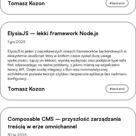
Tomasz Kozon
#
back-end
ElysiaJS – lekki framework Node.js
1 gru 2025
ElysiaJS to jeden z najciekawszych nowych frameworków backendowych w
ekosystemie JavaScript, który w krótkim czasie zyskał dużą uwagę
społeczności. Łączy on lekkość, wysoką wydajność oraz podejście type-safe
first, odpowiadając na realne problemy, z jakimi mierzą się współcześni
twórcy API. Dzięki ścisłej integracji z Bun oraz minimalistycznej
architekturze pozwala tworzyć szybkie i bezpieczne aplikacje bez nadmiaru
konfiguracji.
Tomasz Kozon
#
back-end
Composable CMS – przyszłość zarządzania
treścią w erze omnichannel
30 lis 2025