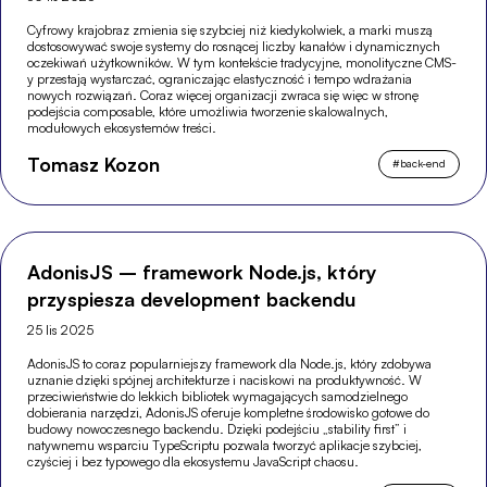
Cyfrowy krajobraz zmienia się szybciej niż kiedykolwiek, a marki muszą
dostosowywać swoje systemy do rosnącej liczby kanałów i dynamicznych
oczekiwań użytkowników. W tym kontekście tradycyjne, monolityczne CMS-
y przestają wystarczać, ograniczając elastyczność i tempo wdrażania
nowych rozwiązań. Coraz więcej organizacji zwraca się więc w stronę
podejścia composable, które umożliwia tworzenie skalowalnych,
modułowych ekosystemów treści.
Tomasz Kozon
#
back-end
AdonisJS – framework Node.js, który
przyspiesza development backendu
25 lis 2025
AdonisJS to coraz popularniejszy framework dla Node.js, który zdobywa
uznanie dzięki spójnej architekturze i naciskowi na produktywność. W
przeciwieństwie do lekkich bibliotek wymagających samodzielnego
dobierania narzędzi, AdonisJS oferuje kompletne środowisko gotowe do
budowy nowoczesnego backendu. Dzięki podejściu „stability first” i
natywnemu wsparciu TypeScriptu pozwala tworzyć aplikacje szybciej,
czyściej i bez typowego dla ekosystemu JavaScript chaosu.