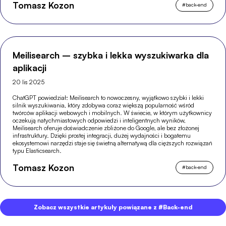
Tomasz Kozon
#
back-end
Meilisearch – szybka i lekka wyszukiwarka dla
aplikacji
20 lis 2025
ChatGPT powiedział: Meilisearch to nowoczesny, wyjątkowo szybki i lekki
silnik wyszukiwania, który zdobywa coraz większą popularność wśród
twórców aplikacji webowych i mobilnych. W świecie, w którym użytkownicy
oczekują natychmiastowych odpowiedzi i inteligentnych wyników,
Meilisearch oferuje doświadczenie zbliżone do Google, ale bez złożonej
infrastruktury. Dzięki prostej integracji, dużej wydajności i bogatemu
ekosystemowi narzędzi staje się świetną alternatywą dla cięższych rozwiązań
typu Elasticsearch.
Tomasz Kozon
#
back-end
Zobacz wszystkie artykuły powiązane z #Back-end