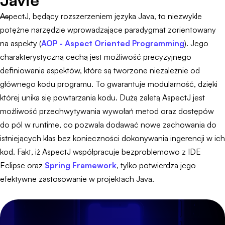
Javie
AspectJ, będący rozszerzeniem języka Java, to niezwykle
potężne narzędzie wprowadzające paradygmat zorientowany
na aspekty (
AOP - Aspect Oriented Programming
). Jego
charakterystyczną cechą jest możliwość precyzyjnego
definiowania aspektów, które są tworzone niezależnie od
głównego kodu programu. To gwarantuje modularność, dzięki
której unika się powtarzania kodu. Dużą zaletą AspectJ jest
możliwość przechwytywania wywołań metod oraz dostępów
do pól w runtime, co pozwala dodawać nowe zachowania do
istniejących klas bez konieczności dokonywania ingerencji w ich
kod. Fakt, iż AspectJ współpracuje bezproblemowo z IDE
Eclipse oraz
Spring Framework
, tylko potwierdza jego
efektywne zastosowanie w projektach Java.