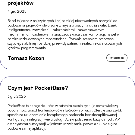
projektów
4 gru 2025
Bazel to jedno z najszybszych i najbardziej niezawodnych narzędzi do
budowania projektów, stworzone z myślą o pracy na dużą skalę. Dzięki
inteligentnemu zarządzaniu zależnościami i zaawansowanym
mechanizmom cache’owania znacząco skraca czas kompilacji, nawet w
bardzo rozbudowanych repozytoriach. Pozwala zespołom pracować
szybciej, stabilniej i bardziej przewidywalnie, niezależnie od stosowanych
języków programowania.
Tomasz Kozon
#
fullstack
Czym jest PocketBase?
3 gru 2025
PocketBase to narzędzie, które w ostatnim czasie zyskuje coraz większą
popularność wśród frontendowców i twórców aplikacji. Oferuje ono szybki
sposób na uruchomienie kompletnego backendu bez skomplikowanej
konfiguracji i integracji wielu usług. Dzięki połączeniu bazy danych, API
oraz systemu autoryzacji w jednym rozwiązaniu pozwala skupić się na
budowie samej aplikacji.