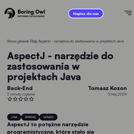
Napisz do nas
Strona główna
/
Blog
/
AspectJ - narzędzie do zastosowania w projektach Java
AspectJ - narzędzie do
zastosowania w
projektach Java
Back-End
Tomasz Kozon
2 minuty czytania
3 maj 2024
JAVA
SPRING
MAVEN
AspectJ to potężne narzędzie
programistyczne, które stało się