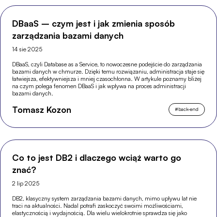
DBaaS – czym jest i jak zmienia sposób
zarządzania bazami danych
14 sie 2025
DBaaS, czyli Database as a Service, to nowoczesne podejście do zarządzania
bazami danych w chmurze. Dzięki temu rozwiązaniu, administracja staje się
łatwiejsza, efektywniejsza i mniej czasochłonna. W artykule poznamy bliżej
na czym polega fenomen DBaaS i jak wpływa na proces administracji
bazami danych.
Tomasz Kozon
#
back-end
Co to jest DB2 i dlaczego wciąż warto go
znać?
2 lip 2025
DB2, klasyczny system zarządzania bazami danych, mimo upływu lat nie
traci na aktualności. Nadal potrafi zaskoczyć swoimi możliwościami,
elastycznością i wydajnością. Dla wielu wielokrotnie sprawdza się jako