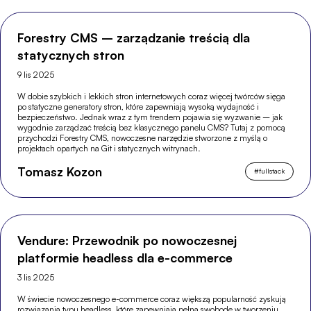
Forestry CMS – zarządzanie treścią dla
statycznych stron
9 lis 2025
W dobie szybkich i lekkich stron internetowych coraz więcej twórców sięga
po statyczne generatory stron, które zapewniają wysoką wydajność i
bezpieczeństwo. Jednak wraz z tym trendem pojawia się wyzwanie – jak
wygodnie zarządzać treścią bez klasycznego panelu CMS? Tutaj z pomocą
przychodzi Forestry CMS, nowoczesne narzędzie stworzone z myślą o
projektach opartych na Git i statycznych witrynach.
Tomasz Kozon
#
fullstack
Vendure: Przewodnik po nowoczesnej
platformie headless dla e-commerce
3 lis 2025
W świecie nowoczesnego e-commerce coraz większą popularność zyskują
rozwiązania typu headless, które zapewniają pełną swobodę w tworzeniu