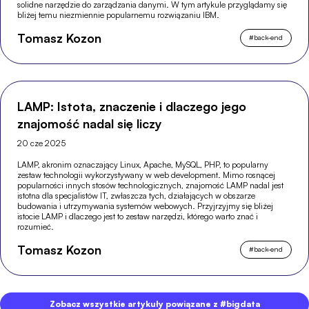
solidne narzędzie do zarządzania danymi. W tym artykule przyglądamy się
bliżej temu niezmiennie popularnemu rozwiązaniu IBM.
Tomasz Kozon
#
back-end
LAMP: Istota, znaczenie i dlaczego jego
znajomość nadal się liczy
20 cze 2025
LAMP, akronim oznaczający Linux, Apache, MySQL, PHP, to popularny
zestaw technologii wykorzystywany w web development. Mimo rosnącej
popularności innych stosów technologicznych, znajomość LAMP nadal jest
istotna dla specjalistów IT, zwłaszcza tych, działających w obszarze
budowania i utrzymywania systemów webowych. Przyjrzyjmy się bliżej
istocie LAMP i dlaczego jest to zestaw narzędzi, którego warto znać i
rozumieć.
Tomasz Kozon
#
back-end
Zobacz wszystkie artykuły powiązane z #bigdata