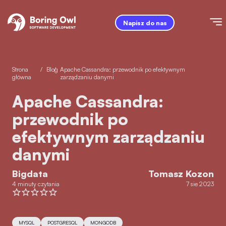
Napisz do nas
Strona
/
Blog
/
Apache Cassandra: przewodnik po efektywnym
główna
zarządzaniu danymi
Apache Cassandra:
przewodnik po
efektywnym zarządzaniu
danymi
Bigdata
Tomasz Kozon
4 minuty czytania
7 sie 2023
MYSQL
POSTGRESQL
MONGODB