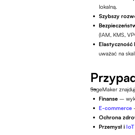
lokalną.
Szybszy rozw
Bezpieczeńst
(IAM, KMS, VP
Elastyczność
uważać na skalę
Przypa
SageMaker znajduj
Finanse
– wyk
E-commerce
–
Ochrona zdro
Przemysł i
IoT