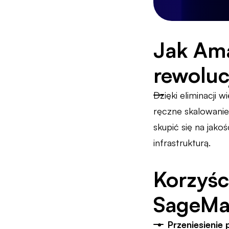
Jak Ama
rewolu
Dzięki eliminacji 
ręczne skalowani
skupić się na jako
infrastrukturą.
Korzyśc
SageMak
Przeniesieni