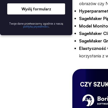
obrazów czy N
Wyślij formularz
Hyperparamet
SageMaker Pip
Twoje dane przetwarzamy zgodnie z naszą
Model Monito
polityką prywatności
.
SageMaker Cl
SageMaker Gr
Elastyczność 
korzystania z
CZY SZU