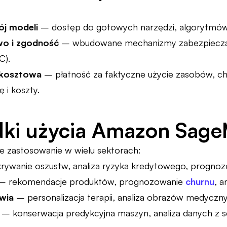
ój modeli
– dostęp do gotowych narzędzi, algorytmów 
wo i zgodność
– wbudowane mechanizmy zabezpieczając
C).
 kosztowa
– płatność za faktyczne użycie zasobów, ch
 i koszty.
dki użycia Amazon Sag
e zastosowanie w wielu sektorach:
rywanie oszustw, analiza ryzyka kredytowego, progno
 rekomendacje produktów, prognozowanie
churnu
, a
wia
– personalizacja terapii, analiza obrazów medyczny
– konserwacja predykcyjna maszyn, analiza danych z 