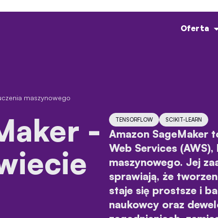
Oferta
 uczenia maszynowego
TENSORFLOW
SCIKIT-LEARN
Amazon SageMaker to
Web Services (AWS), 
wiecie
maszynowego. Jej zaa
sprawiają, że tworzen
staje się prostsze i 
naukowcy oraz dewelo