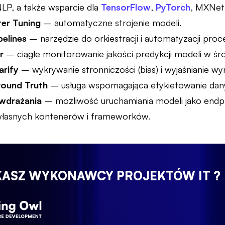
LP, a także wsparcie dla
TensorFlow
,
PyTorch
, MXNet
er Tuning
– automatyczne strojenie modeli.
elines
– narzędzie do orkiestracji i automatyzacji pr
r
– ciągłe monitorowanie jakości predykcji modeli w ś
arify
– wykrywanie stronniczości (bias) i wyjaśnianie wyni
ound Truth
– usługa wspomagająca etykietowanie dan
wdrażania
– możliwość uruchamiania modeli jako endp
 własnych kontenerów i frameworków.
KASZ WYKONAWCY PROJEKTÓW IT ?