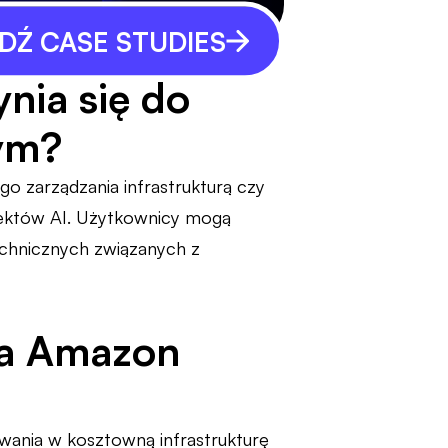
Ź CASE STUDIES
nia się do
ym?
ego zarządzania infrastrukturą czy
jektów AI. Użytkownicy mogą
technicznych związanych z
ia Amazon
wania w kosztowną infrastrukturę