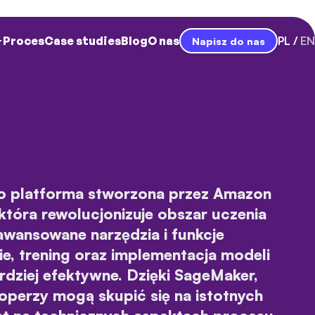
Proces
Case studies
Blog
O nas
PL
EN
Napisz do nas
 platforma stworzona przez Amazon
która rewolucjonizuje obszar uczenia
wansowane narzędzia i funkcje
ie, trening oraz implementacja modeli
bardziej efektywne. Dzięki SageMaker,
perzy mogą skupić się na istotnych