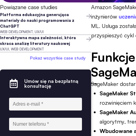
Powiązane case studies
Amazon SageMake
Platforma edukacyjna generująca
inżynierów
uczen
materiały do nauki programowania z
ML. Usługa został
ChatGPT
WEB DEVELOPMENT, UX/UI
przyspieszyć cykl 
Interaktywna mapa zależności, która
skraca analizę literatury naukowej
UX/UI, WEB DEVELOPMENT
Funkcje
Pokaż wszystkie case study
SageMa
Umów się na bezpłatną
SageMaker dostarc
konsultację
SageMaker St
rozwinięciem 
SageMaker Au
algorytmy, tren
Wbudowane al