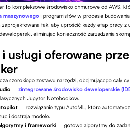
r to kompleksowe środowisko chmurowe od AWS, któ
ia maszynowego
i programistów w procesie budowania,
a zaprojektowana tak, aby uprościć każdy etap pracy 
deweloperski, eliminując konieczność zarządzania skomp
 i usługi oferowane pr
ker
za szerokiego zestawu narzędzi, obejmującego cały cy
udio
–
zintegrowane środowisko deweloperskie (ID
klasycznych Jupyter Notebooków.
topilot
– rozwiązanie typu AutoML, które automatyczn
uje i dostraja modele.
gorytmy i frameworki
– gotowe algorytmy do zadań tak