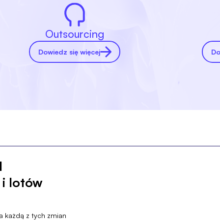
Outsourcing
Dowiedz się więcej
Do
I
 i lotów
za każdą z tych zmian