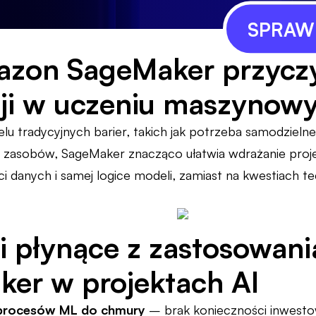
SPRAWD
zon SageMaker przyczy
cji w uczeniu maszynow
wielu tradycyjnych barier, takich jak potrzeba samodzieln
e zasobów, SageMaker znacząco ułatwia wdrażanie pro
ści danych i samej logice modeli, zamiast na kwestiach 
i płynące z zastosowan
er w projektach AI
e procesów ML do chmury
– brak konieczności inwesto