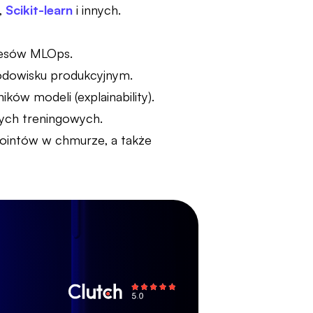
,
Scikit-learn
i innych.
ocesów MLOps.
rodowisku produkcyjnym.
ków modeli (explainability).
ych treningowych.
ointów w chmurze, a także