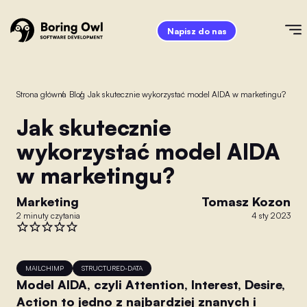
Napisz do nas
Strona główna
/
Blog
/
Jak skutecznie wykorzystać model AIDA w marketingu?
Jak skutecznie
wykorzystać model AIDA
w marketingu?
Marketing
Tomasz Kozon
2 minuty czytania
4 sty 2023
MAILCHIMP
STRUCTURED-DATA
Model AIDA, czyli Attention, Interest, Desire,
Action to jedno z najbardziej znanych i