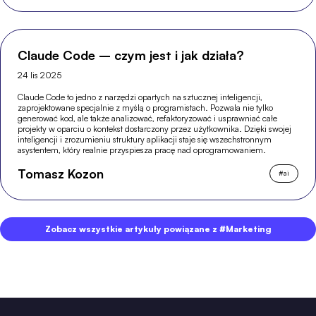
Claude Code – czym jest i jak działa?
24 lis 2025
Claude Code to jedno z narzędzi opartych na sztucznej inteligencji,
zaprojektowane specjalnie z myślą o programistach. Pozwala nie tylko
generować kod, ale także analizować, refaktoryzować i usprawniać całe
projekty w oparciu o kontekst dostarczony przez użytkownika. Dzięki swojej
inteligencji i zrozumieniu struktury aplikacji staje się wszechstronnym
asystentem, który realnie przyspiesza pracę nad oprogramowaniem.
Tomasz Kozon
#
ai
Zobacz wszystkie artykuły powiązane z #Marketing