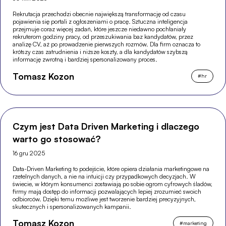
Rekrutacja przechodzi obecnie największą transformację od czasu
pojawienia się portali z ogłoszeniami o pracę. Sztuczna inteligencja
przejmuje coraz więcej zadań, które jeszcze niedawno pochłaniały
rekruterom godziny pracy, od przeszukiwania baz kandydatów, przez
analizę CV, aż po prowadzenie pierwszych rozmów. Dla firm oznacza to
krótszy czas zatrudnienia i niższe koszty, a dla kandydatów szybszą
informację zwrotną i bardziej spersonalizowany proces.
Tomasz Kozon
#
hr
Czym jest Data Driven Marketing i dlaczego
warto go stosować?
16 gru 2025
Data-Driven Marketing to podejście, które opiera działania marketingowe na
rzetelnych danych, a nie na intuicji czy przypadkowych decyzjach. W
świecie, w którym konsumenci zostawiają po sobie ogrom cyfrowych śladów,
firmy mają dostęp do informacji pozwalających lepiej zrozumieć swoich
odbiorców. Dzięki temu możliwe jest tworzenie bardziej precyzyjnych,
skutecznych i spersonalizowanych kampanii.
Tomasz Kozon
#
marketing