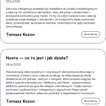
29 lis 2025
Sztuczna inteligencja przestaje być dodatkiem do działań marketingowych,
a staje się ich centralnym elementem, który decyduje o skuteczności i
przewadze konkurencyjnej marek. Firmy na całym świecie coraz częściej
projektują swoje strategie z założeniem, że to algorytmy będą analizować
dane, przewidywać zachowania klientów i automatycznie optymalizować
komunikację.
Tomasz Kozon
#
marketing
Nosto – co to jest i jak działa?
28 lis 2025
Personalizacja stała się jednym z kluczowych elementów skutecznego e-
commerce, a klienci coraz częściej oczekują, że sklep dopasuje ofertę
dokładnie do ich potrzeb. Jednym z narzędzi, które pozwala osiągnąć ten
efekt w sposób automatyczny i efektywny, jest Nosto - zaawansowana
platforma personalizacyjna dla sklepów internetowych. Dzięki analizie
zachowań użytkowników i inteligentnym algorytmom Nosto potrafi
podpowiedzieć klientom właściwe produkty w odpowiednim momencie.
Tomasz Kozon
#
marketing