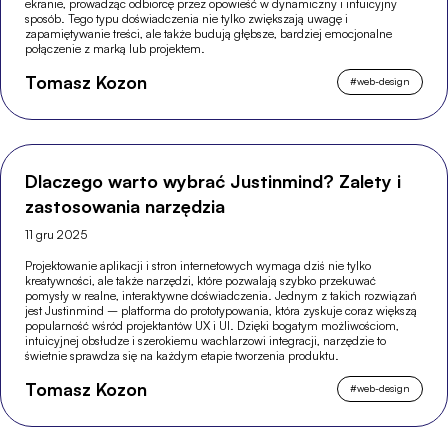
ekranie, prowadząc odbiorcę przez opowieść w dynamiczny i intuicyjny
sposób. Tego typu doświadczenia nie tylko zwiększają uwagę i
zapamiętywanie treści, ale także budują głębsze, bardziej emocjonalne
połączenie z marką lub projektem.
Tomasz Kozon
#
web-design
Dlaczego warto wybrać Justinmind? Zalety i
zastosowania narzędzia
11 gru 2025
Projektowanie aplikacji i stron internetowych wymaga dziś nie tylko
kreatywności, ale także narzędzi, które pozwalają szybko przekuwać
pomysły w realne, interaktywne doświadczenia. Jednym z takich rozwiązań
jest Justinmind – platforma do prototypowania, która zyskuje coraz większą
popularność wśród projektantów UX i UI. Dzięki bogatym możliwościom,
intuicyjnej obsłudze i szerokiemu wachlarzowi integracji, narzędzie to
świetnie sprawdza się na każdym etapie tworzenia produktu.
Tomasz Kozon
#
web-design