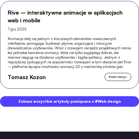
Rive – interaktywne animacje w aplikacjach
web i mobile
7 gru 2025
Animacje stały się jednym z kluczowych elementów nowoczesnych
interfejsów, pomagając budować płynne, angażujące i intuicyjne
doświadczenia użytkownika. Wraz z rozwojem narzędzi projektowych rośnie
też potrzeba tworzenia animacji, które nie tylko wyglądają dobrze, ale
również reagują na działania użytkownika i logikę aplikacji. Jednym z
najszybciej zyskujących na popularności rozwiązań w tym obszarze jest Rive
– platforma łącząca możliwości animacji 2D z mechaniką silników gier.
Tomasz Kozon
#
web-design
Zobacz wszystkie artykuły powiązane z #Web design