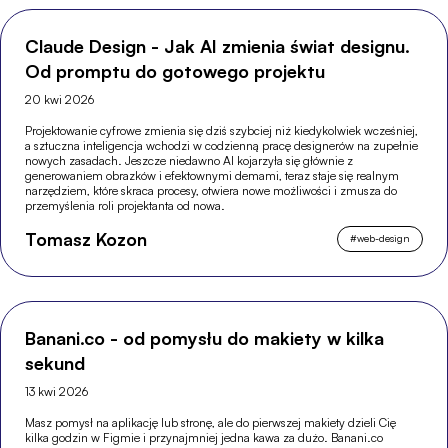
Claude Design - Jak AI zmienia świat designu.
Od promptu do gotowego projektu
20 kwi 2026
Projektowanie cyfrowe zmienia się dziś szybciej niż kiedykolwiek wcześniej,
a sztuczna inteligencja wchodzi w codzienną pracę designerów na zupełnie
nowych zasadach. Jeszcze niedawno AI kojarzyła się głównie z
generowaniem obrazków i efektownymi demami, teraz staje się realnym
narzędziem, które skraca procesy, otwiera nowe możliwości i zmusza do
przemyślenia roli projektanta od nowa.
Tomasz Kozon
#
web-design
Banani.co - od pomysłu do makiety w kilka
sekund
13 kwi 2026
Masz pomysł na aplikację lub stronę, ale do pierwszej makiety dzieli Cię
kilka godzin w Figmie i przynajmniej jedna kawa za dużo. Banani.co