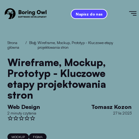
Napisz do nas
Strona
/
Blog
/
Wireframe, Mockup, Prototyp - Kluczowe etapy
główna
projektowania stron
Wireframe, Mockup,
Prototyp - Kluczowe
etapy projektowania
stron
Web Design
Tomasz Kozon
2 minuty czytania
27 lis 2023
MOCKUP
FIGMA