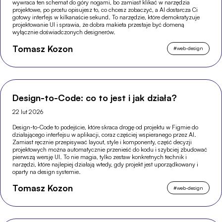
wywraca ten schemat do góry nogami, bo zamiast klikać w narzędzia
projektowe, po prostu opisujesz to, co chcesz zobaczyć, a AI dostarcza Ci
gotowy interfejs w kilkanaście sekund. To narzędzie, które demokratyzuje
projektowanie UI i sprawia, że dobra makieta przestaje być domeną
wyłącznie doświadczonych designerów.
Tomasz Kozon
#
web-design
Design-to-Code: co to jest i jak działa?
22 lut 2026
Design-to-Code to podejście, które skraca drogę od projektu w Figmie do
działającego interfejsu w aplikacji, coraz częściej wspieranego przez AI.
Zamiast ręcznie przepisywać layout, style i komponenty, część decyzji
projektowych można automatycznie przenieść do kodu i szybciej zbudować
pierwszą wersję UI. To nie magia, tylko zestaw konkretnych technik i
narzędzi, które najlepiej działają wtedy, gdy projekt jest uporządkowany i
oparty na design systemie.
Tomasz Kozon
#
web-design