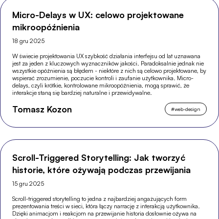
Micro-Delays w UX: celowo projektowane
mikroopóźnienia
18 gru 2025
W świecie projektowania UX szybkość działania interfejsu od lat uznawana
jest za jeden z kluczowych wyznaczników jakości. Paradoksalnie jednak nie
wszystkie opóźnienia są błędem - niektóre z nich są celowo projektowane, by
wspierać zrozumienie, poczucie kontroli i zaufanie użytkownika. Micro-
delays, czyli krótkie, kontrolowane mikroopóźnienia, mogą sprawić, że
interakcje staną się bardziej naturalne i przewidywalne.
Tomasz Kozon
#
web-design
Scroll-Triggered Storytelling: Jak tworzyć
historie, które ożywają podczas przewijania
15 gru 2025
Scroll-triggered storytelling to jedna z najbardziej angażujących form
prezentowania treści w sieci, która łączy narrację z interakcją użytkownika.
Dzięki animacjom i reakcjom na przewijanie historia dosłownie ożywa na