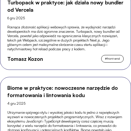
Turbopack w praktyce: jak działa nowy bundler
od Vercela
6 gru 2025
Rosnąca złożoność aplikacji webowych sprawia, że wydajność narzędzi
developerskich ma dziś ogromne znaczenie. Turbopack, nowy bundler od
Vercela, powstał jako odpowiedź na ograniczenia klasycznych rozwiązań,
takich jak Webpack, szczególnie w dużych projektach Next.js. Jego
głównym celem jest maksymalne skrócenie czasu startu aplikacji i
natychmiastowy hot reload podczas pracy z kodem.
Tomasz Kozon
#
front-end
Biome w praktyce: nowoczesne narzędzie do
formatowania i lintowania kodu
4 gru 2025
Utrzymanie spójnego stylu i wysokiej jakości kodu to jedno z największych
wyzwań w nowoczesnych projektach programistycznych. Wraz z rozwojem
ekosystemu JavaScript i TypeScript deweloperzy coraz częściej muszą
korzystać z wielu narzędzi do formatowania i lintowania, co prowadzi do
złożonej konfiguracji i potencjalnych konfliktów. Biome powstało jako