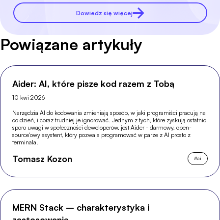
Dowiedz się więcej
Powiązane artykuły
Aider: AI, które pisze kod razem z Tobą
10 kwi 2026
Narzędzia AI do kodowania zmieniają sposób, w jaki programiści pracują na
co dzień, i coraz trudniej je ignorować. Jednym z tych, które zyskują ostatnio
sporo uwagi w społeczności deweloperów, jest Aider - darmowy, open-
source'owy asystent, który pozwala programować w parze z AI prosto z
terminala.
Tomasz Kozon
#
ai
MERN Stack – charakterystyka i
zastosowanie