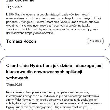
14 gru 2025
MERN Stack to jeden z najpopularniejszych zestawów technologii
wykorzystywanych do tworzenia nowoczesnych aplikacji webowych. Dzięki
połączeniu MongoDB, Express, React oraz Node.js umożliwia on budowę
wydajnych i skalowalnych rozwiązań opartych w całości na języku
JavaScript. Stack ten jest chętnie wybierany zarówno przez startupy, jak i
doświadczone zespoły developerskie.
Tomasz Kozon
#
fullstack
Client-side Hydration: jak działa i dlaczego jest
kluczowa dla nowoczesnych aplikacji
webowych
13 gru 2025
Nowoczesne aplikacje webowe muszą być jednocześnie szybkie,
interaktywne i przyjazne dla użytkownika już od pierwszego załadowania
strony. Właśnie w tym kontekście coraz większe znaczenie zyskuje client-
side hydration, czyli mechanizm łączący renderowanie po stronie serwera z
logiką uruchamianą w przeglądarce. Dzięki niemu możliwe jest