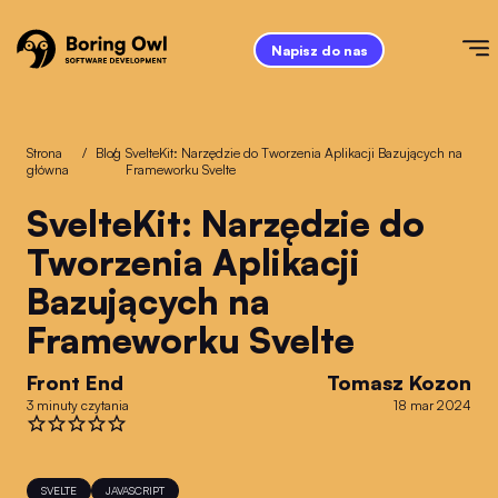
Napisz do nas
Strona
/
Blog
/
SvelteKit: Narzędzie do Tworzenia Aplikacji Bazujących na
główna
Frameworku Svelte
SvelteKit: Narzędzie do
Tworzenia Aplikacji
Bazujących na
Frameworku Svelte
Front End
Tomasz Kozon
3 minuty czytania
18 mar 2024
SVELTE
JAVASCRIPT