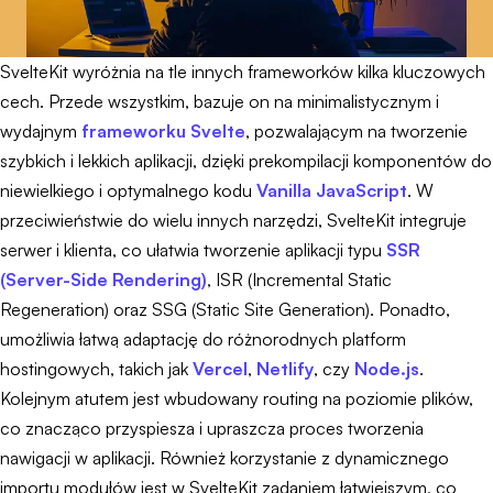
SvelteKit wyróżnia na tle innych frameworków kilka kluczowych
cech. Przede wszystkim, bazuje on na minimalistycznym i
wydajnym
frameworku Svelte
, pozwalającym na tworzenie
szybkich i lekkich aplikacji, dzięki prekompilacji komponentów do
niewielkiego i optymalnego kodu
Vanilla JavaScript
. W
przeciwieństwie do wielu innych narzędzi, SvelteKit integruje
serwer i klienta, co ułatwia tworzenie aplikacji typu
SSR
(Server-Side Rendering)
, ISR (Incremental Static
Regeneration) oraz SSG (Static Site Generation). Ponadto,
umożliwia łatwą adaptację do różnorodnych platform
hostingowych, takich jak
Vercel
,
Netlify
, czy
Node.js
.
Kolejnym atutem jest wbudowany routing na poziomie plików,
co znacząco przyspiesza i upraszcza proces tworzenia
nawigacji w aplikacji. Również korzystanie z dynamicznego
importu modułów jest w SvelteKit zadaniem łatwiejszym, co