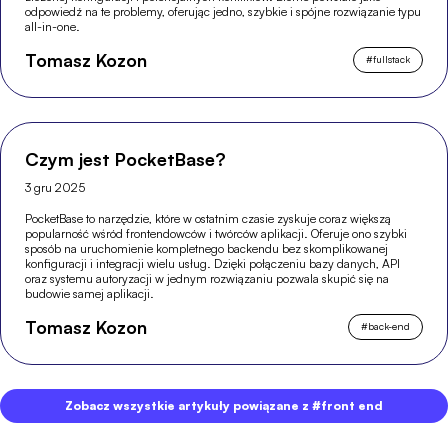
odpowiedź na te problemy, oferując jedno, szybkie i spójne rozwiązanie typu
all-in-one.
Tomasz Kozon
#
fullstack
Czym jest PocketBase?
3 gru 2025
PocketBase to narzędzie, które w ostatnim czasie zyskuje coraz większą
popularność wśród frontendowców i twórców aplikacji. Oferuje ono szybki
sposób na uruchomienie kompletnego backendu bez skomplikowanej
konfiguracji i integracji wielu usług. Dzięki połączeniu bazy danych, API
oraz systemu autoryzacji w jednym rozwiązaniu pozwala skupić się na
budowie samej aplikacji.
Tomasz Kozon
#
back-end
Zobacz wszystkie artykuły powiązane z #front end