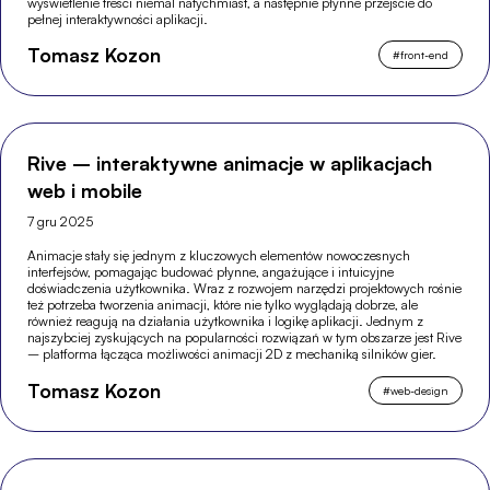
wyświetlenie treści niemal natychmiast, a następnie płynne przejście do
pełnej interaktywności aplikacji.
Tomasz Kozon
#
front-end
Rive – interaktywne animacje w aplikacjach
web i mobile
7 gru 2025
Animacje stały się jednym z kluczowych elementów nowoczesnych
interfejsów, pomagając budować płynne, angażujące i intuicyjne
doświadczenia użytkownika. Wraz z rozwojem narzędzi projektowych rośnie
też potrzeba tworzenia animacji, które nie tylko wyglądają dobrze, ale
również reagują na działania użytkownika i logikę aplikacji. Jednym z
najszybciej zyskujących na popularności rozwiązań w tym obszarze jest Rive
– platforma łącząca możliwości animacji 2D z mechaniką silników gier.
Tomasz Kozon
#
web-design