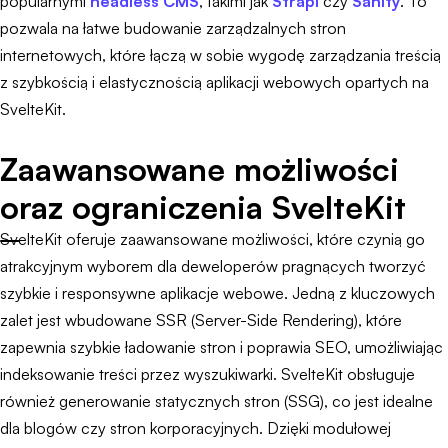
popularnymi
headless CMS
, takimi jak
Strapi
czy
Sanity
. To
pozwala na łatwe budowanie zarządzalnych stron
internetowych, które łączą w sobie wygodę zarządzania treścią
z szybkością i elastycznością aplikacji webowych opartych na
SvelteKit.
Zaawansowane możliwości
oraz ograniczenia SvelteKit
SvelteKit oferuje zaawansowane możliwości, które czynią go
atrakcyjnym wyborem dla deweloperów pragnących tworzyć
szybkie i responsywne aplikacje webowe. Jedną z kluczowych
zalet jest wbudowane SSR (Server-Side Rendering), które
zapewnia szybkie ładowanie stron i poprawia SEO, umożliwiając
indeksowanie treści przez wyszukiwarki. SvelteKit obsługuje
również generowanie statycznych stron (SSG), co jest idealne
dla blogów czy stron korporacyjnych. Dzięki modułowej