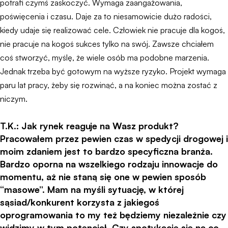
potrafi czymś zaskoczyć. Wymaga zaangażowania,
poświęcenia i czasu. Daje za to niesamowicie dużo radości,
kiedy udaje się realizować cele. Człowiek nie pracuje dla kogoś,
nie pracuje na kogoś sukces tylko na swój. Zawsze chciałem
coś stworzyć, myślę, że wiele osób ma podobne marzenia.
Jednak trzeba być gotowym na wyższe ryzyko. Projekt wymaga
paru lat pracy, żeby się rozwinąć, a na koniec można zostać z
niczym.
T.K.: Jak rynek reaguje na Wasz produkt?
Pracowałem przez pewien czas w spedycji drogowej i
moim zdaniem jest to bardzo specyficzna branża.
Bardzo oporna na wszelkiego rodzaju innowacje do
momentu, aż nie staną się one w pewien sposób
“masowe”. Mam na myśli sytuację, w której
sąsiad/konkurent korzysta z jakiegoś
oprogramowania to my też będziemy niezależnie czy
widzimy w tym potencjał. Czy spotykacie się na co