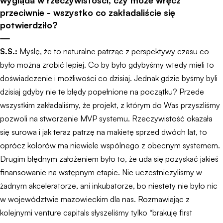
wygląda w rzeczywistości, czy może wręcz
przeciwnie - wszystko co zakładaliście się
potwierdziło?
S.S.:
Myślę, że to naturalne patrząc z perspektywy czasu co
było można zrobić lepiej. Co by było gdybyśmy wtedy mieli to
doświadczenie i możliwości co dzisiaj. Jednak gdzie byśmy byli
dzisiaj gdyby nie te błędy popełnione na początku? Przede
wszystkim zakładaliśmy, że projekt, z którym do Was przyszliśmy
pozwoli na stworzenie MVP systemu. Rzeczywistość okazała
się surowa i jak teraz patrzę na makietę sprzed dwóch lat, to
oprócz kolorów ma niewiele wspólnego z obecnym systemem.
Drugim błędnym założeniem było to, że uda się pozyskać jakieś
finansowanie na wstępnym etapie. Nie uczestniczyliśmy w
żadnym akceleratorze, ani inkubatorze, bo niestety nie było nic
w województwie mazowieckim dla nas. Rozmawiając z
kolejnymi venture capitals słyszeliśmy tylko “brakuję first