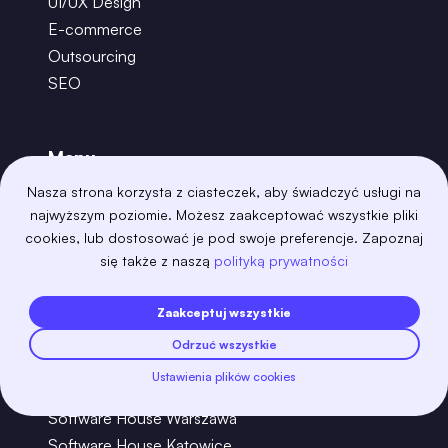
UI/UX Design
E-commerce
Outsourcing
SEO
Menu
O nas
Nasza strona korzysta z ciasteczek, aby świadczyć usługi na
Case studies
najwyższym poziomie. Możesz zaakceptować wszystkie pliki
FAQ
cookies, lub dostosować je pod swoje preferencje. Zapoznaj
się także z naszą
polityką prywatności
Blog
Kariera
Zaakceptuj wszystkie
Kontakt
Odrzuć wszystkie
Ustawienia plików cookies
Software House
Software House Warszawa
Software House Katowice