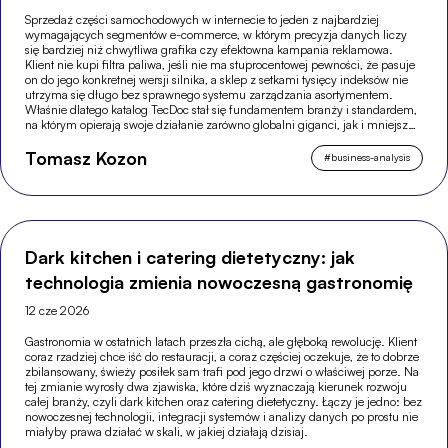
Sprzedaż części samochodowych w internecie to jeden z najbardziej
wymagających segmentów e-commerce, w którym precyzja danych liczy
się bardziej niż chwytliwa grafika czy efektowna kampania reklamowa.
Klient nie kupi filtra paliwa, jeśli nie ma stuprocentowej pewności, że pasuje
on do jego konkretnej wersji silnika, a sklep z setkami tysięcy indeksów nie
utrzyma się długo bez sprawnego systemu zarządzania asortymentem.
Właśnie dlatego katalog TecDoc stał się fundamentem branży i standardem,
na którym opierają swoje działanie zarówno globalni giganci, jak i mniejsze,
wyspecjalizowane sklepy.
Tomasz Kozon
#
business-analysis
Dark kitchen i catering dietetyczny: jak
technologia zmienia nowoczesną gastronomię
12 cze 2026
Gastronomia w ostatnich latach przeszła cichą, ale głęboką rewolucję. Klient
coraz rzadziej chce iść do restauracji, a coraz częściej oczekuje, że to dobrze
zbilansowany, świeży posiłek sam trafi pod jego drzwi o właściwej porze. Na
tej zmianie wyrosły dwa zjawiska, które dziś wyznaczają kierunek rozwoju
całej branży, czyli dark kitchen oraz catering dietetyczny. Łączy je jedno: bez
nowoczesnej technologii, integracji systemów i analizy danych po prostu nie
miałyby prawa działać w skali, w jakiej działają dzisiaj.