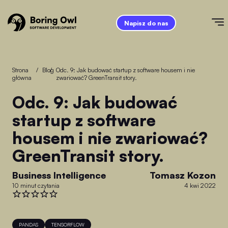
Napisz do nas
Strona
/
Blog
/
Odc. 9: Jak budować startup z software housem i nie
główna
zwariować? GreenTransit story.
Odc. 9: Jak budować
startup z software
housem i nie zwariować?
GreenTransit story.
Business Intelligence
Tomasz Kozon
10 minut czytania
4 kwi 2022
PANDAS
TENSORFLOW