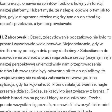
komunikacji, omawiania sprintów i odbioru kolejnych funkcji
naszej platformy. Hubert myślę, że najlepiej opowie o tym jak to
jest, gdy jest ogromna różnica między tym co on starał się
opisać i przekazać, a tym co powstawało.
H. Zaborowski:
Cześć, zdecydowanie początkowo nie było to
proste i wywoływało wiele nerwów. Niejednokrotnie, gdy w
środku nocy po całym dniu pracy siadaliśmy z Sebastianem do
sprawdzenia postępów prac i najprostsze rzeczy (przynajmniej z
naszej perspektywy) uniemożliwiały nam przeprowadzenia
testów lub zwyczajnie były odwrotne niż to co opisaliśmy, to
znajdowaliśmy się na skraju załamania nerwowego. Inna
sytuacja, gdy funkcjonalność, która działała już świetnie, nagle
przestaje działać. Sądzę, że każdy kto jest związany z branżą IT
takich historii ma na pęczki i błędy są nieuniknione. Trzeba
przede wszystkim się poznać, rozmawiać i stworzyć taki model
współpracy, w którym oczekiwania i możliwości będą