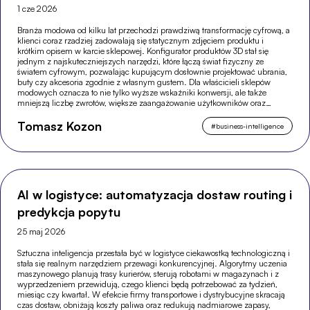
1 cze 2026
Branża modowa od kilku lat przechodzi prawdziwą transformację cyfrową, a
klienci coraz rzadziej zadowalają się statycznym zdjęciem produktu i
krótkim opisem w karcie sklepowej. Konfigurator produktów 3D stał się
jednym z najskuteczniejszych narzędzi, które łączą świat fizyczny ze
światem cyfrowym, pozwalając kupującym dosłownie projektować ubrania,
buty czy akcesoria zgodnie z własnym gustem. Dla właścicieli sklepów
modowych oznacza to nie tylko wyższe wskaźniki konwersji, ale także
mniejszą liczbę zwrotów, większe zaangażowanie użytkowników oraz
silniejszą pozycję w wyszukiwarkach.
Tomasz Kozon
#
business-intelligence
AI w logistyce: automatyzacja dostaw routing i
predykcja popytu
25 maj 2026
Sztuczna inteligencja przestała być w logistyce ciekawostką technologiczną i
stała się realnym narzędziem przewagi konkurencyjnej. Algorytmy uczenia
maszynowego planują trasy kurierów, sterują robotami w magazynach i z
wyprzedzeniem przewidują, czego klienci będą potrzebować za tydzień,
miesiąc czy kwartał. W efekcie firmy transportowe i dystrybucyjne skracają
czas dostaw, obniżają koszty paliwa oraz redukują nadmiarowe zapasy,