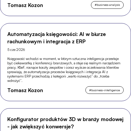
Tomasz Kozon
#
business-analysis
Automatyzacja księgowości: AI w biurze
rachunkowym i integracja z ERP
5 cze 2026
Księgowość wchodzi w moment, w którym sztuczna inteligencja przestaje
być ciekawostką z konferencji branżowych, a staje się realnym narzędziem
pracy. KSeF, rosnące koszty zespołów i coraz wyższe oczekiwania klientów
sprawiają, że automatyzacja procesów księgowych i integracja AI z
systemami ERP przechodzą z kategorii „warto rozważyć” do „trzeba
wdrożyć”.
Tomasz Kozon
#
business-intelligence
Konfigurator produktów 3D w branży modowej
- jak zwiększyć konwersje?