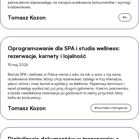
jednocześnie odpowiadając na rosnące oczekiwania konsumentów i wymogi
środowiskowe.
Tomasz Kozon
#
ai
Oprogramowanie dla SPA i studia wellness:
rezerwacje, karnety i lojalność
19 maj 2026
Branża SPA i wellness w Polsce rośnie z roku na rok, a wraz z nią rosną
oczekiwania klientów, którzy chcą rezerwować zabiegi w trzy kliknięcia,
płacić online i mieć karnet w aplikacji na telefonie. Papierowy terminarz i
excel przestają wystarczać już przy drugim gabinecie i trzecim pracowniku,
a każda nieodebrana rezerwacja po godzinach to realny przychód, który
trafia do konkurencji.
Tomasz Kozon
#
business-intelligence
Digitalizacja dokumentów w transporcie: e-