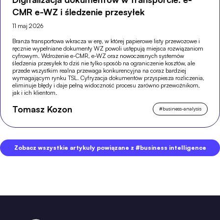
CMR e-WZ i śledzenie przesyłek
11 maj 2026
Branża transportowa wkracza w erę, w której papierowe listy przewozowe i
ręcznie wypełniane dokumenty WZ powoli ustępują miejsca rozwiązaniom
cyfrowym. Wdrożenie e-CMR, e-WZ oraz nowoczesnych systemów
śledzenia przesyłek to dziś nie tylko sposób na ograniczenie kosztów, ale
przede wszystkim realna przewaga konkurencyjna na coraz bardziej
wymagającym rynku TSL. Cyfryzacja dokumentów przyspiesza rozliczenia,
eliminuje błędy i daje pełną widoczność procesu zarówno przewoźnikom,
jak i ich klientom.
Tomasz Kozon
#
business-analysis
Zobacz wszystkie artykuły powiązane z #business intelligence