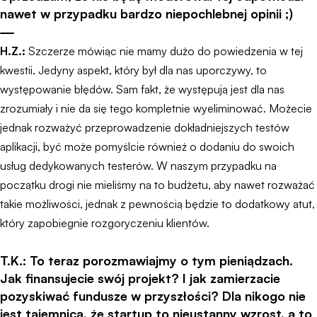
nawet w przypadku bardzo niepochlebnej opinii ;)
H.Z.:
Szczerze mówiąc nie mamy dużo do powiedzenia w tej
kwestii. Jedyny aspekt, który był dla nas uporczywy, to
występowanie błędów. Sam fakt, że występują jest dla nas
zrozumiały i nie da się tego kompletnie wyeliminować. Możecie
jednak rozważyć przeprowadzenie dokładniejszych testów
aplikacji, być może pomyślcie również o dodaniu do swoich
usług dedykowanych testerów. W naszym przypadku na
początku drogi nie mieliśmy na to budżetu, aby nawet rozważać
takie możliwości, jednak z pewnością będzie to dodatkowy atut,
który zapobiegnie rozgoryczeniu klientów.
T.K.: To teraz porozmawiajmy o tym pieniądzach.
Jak finansujecie swój projekt? I jak zamierzacie
pozyskiwać fundusze w przyszłości? Dla nikogo nie
jest tajemnicą, że startup to nieustanny wzrost, a to