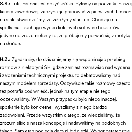
S.S.:
Tutaj historia jest dosyć krótka. Byliśmy na początku naszej
kariery zawodowej, zaczynając pracować w pierwszych firmach
na stałe stwierdziliśmy, że założymy start-up. Chodząc na
spotkania i słuchając wycen kolejnych software house-ów
jedyne co zrozumieliśmy to, że próbujemy porwać się z motyką
na słońce.
H.Z.:
Zgadza się, do dziś śmiejemy się wspominając przebieg
rozmów z niektórymi SH, gdzie zamiast rozmawiać nad wyceną
i założeniami technicznymi projektu, to debatowaliśmy nad
naszym modelem sprzedaży. Oczywiście takie rozmowy często
też potrafią coś wnieść, jednak na tym etapie nie tego
oczekiwaliśmy. W Waszym przypadku było nieco inaczej,
spotkanie było konkretne i wyszliśmy z niego bardzo
zadowoleni. Przede wszystkim dlatego, że wiedzieliśmy, że
zrozumieliście naszą koncepcję i nadawaliśmy na podobnych
falach. Sam etap podjęcia decyzji był ciężki. Wybór ostatecznie