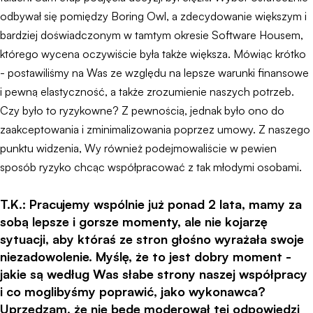
odbywał się pomiędzy Boring Owl, a zdecydowanie większym i
bardziej doświadczonym w tamtym okresie Software Housem,
którego wycena oczywiście była także większa. Mówiąc krótko
- postawiliśmy na Was ze względu na lepsze warunki finansowe
i pewną elastyczność, a także zrozumienie naszych potrzeb.
Czy było to ryzykowne? Z pewnością, jednak było ono do
zaakceptowania i zminimalizowania poprzez umowy. Z naszego
punktu widzenia, Wy również podejmowaliście w pewien
sposób ryzyko chcąc współpracować z tak młodymi osobami.
T.K.:
Pracujemy wspólnie już ponad 2 lata, mamy za
sobą lepsze i gorsze momenty, ale nie kojarzę
sytuacji, aby któraś ze stron głośno wyrażała swoje
niezadowolenie. Myślę, że to jest dobry moment -
jakie są według Was słabe strony naszej współpracy
i co moglibyśmy poprawić, jako wykonawca?
Uprzedzam, że nie będę moderował tej odpowiedzi