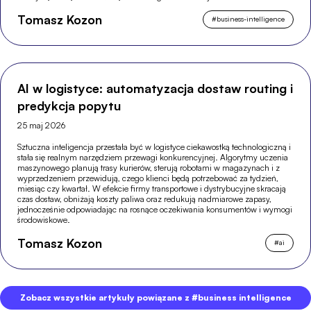
silniejszą pozycję w wyszukiwarkach.
Tomasz Kozon
#
business-intelligence
AI w logistyce: automatyzacja dostaw routing i
predykcja popytu
25 maj 2026
Sztuczna inteligencja przestała być w logistyce ciekawostką technologiczną i
stała się realnym narzędziem przewagi konkurencyjnej. Algorytmy uczenia
maszynowego planują trasy kurierów, sterują robotami w magazynach i z
wyprzedzeniem przewidują, czego klienci będą potrzebować za tydzień,
miesiąc czy kwartał. W efekcie firmy transportowe i dystrybucyjne skracają
czas dostaw, obniżają koszty paliwa oraz redukują nadmiarowe zapasy,
jednocześnie odpowiadając na rosnące oczekiwania konsumentów i wymogi
środowiskowe.
Tomasz Kozon
#
ai
Zobacz wszystkie artykuły powiązane z #business intelligence