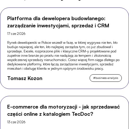
Platforma dla dewelopera budowlanego:
zarządzanie inwestycjami, sprzedaż i CRM
17 cze 2026
Rynek deweloperski w Polsce wszedł w fazę, w której wygrywa nie ten, kto
buduje najwięcej, ale ten, kto najlepiej zarządza tym, co już zbudował i
sprzedaje. Excele, rozproszone pliki i klasyczne CRM-y projektowane pod
zupełnie inne branże po prostu nie nadążają za tempem i złożonością
współczesnej sprzedaży nieruchomości. Coraz więcej firm sięga dlatego po
dedykowane platformy, które łączą zarządzanie inwestycjami, sprzedaż
mieszkań i obsługę klienta w jednym spójnym środowisku pracy.
Tomasz Kozon
#
business-analysis
E-commerce dla motoryzacji - jak sprzedawać
części online z katalogiem TecDoc?
13 cze 2026