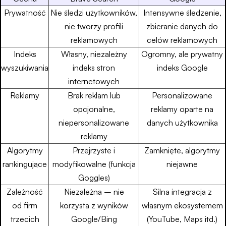
Prywatność
Nie śledzi użytkowników,
Intensywne śledzenie,
nie tworzy profili
zbieranie danych do
reklamowych
celów reklamowych
Indeks
Własny, niezależny
Ogromny, ale prywatny
wyszukiwania
indeks stron
indeks Google
internetowych
Reklamy
Brak reklam lub
Personalizowane
opcjonalne,
reklamy oparte na
niepersonalizowane
danych użytkownika
reklamy
Algorytmy
Przejrzyste i
Zamknięte, algorytmy
rankingujące
modyfikowalne (funkcja
niejawne
Goggles)
Zależność
Niezależna – nie
Silna integracja z
od firm
korzysta z wyników
własnym ekosystemem
trzecich
Google/Bing
(YouTube, Maps itd.)