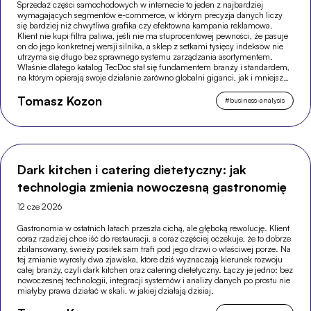
Sprzedaż części samochodowych w internecie to jeden z najbardziej
wymagających segmentów e-commerce, w którym precyzja danych liczy
się bardziej niż chwytliwa grafika czy efektowna kampania reklamowa.
Klient nie kupi filtra paliwa, jeśli nie ma stuprocentowej pewności, że pasuje
on do jego konkretnej wersji silnika, a sklep z setkami tysięcy indeksów nie
utrzyma się długo bez sprawnego systemu zarządzania asortymentem.
Właśnie dlatego katalog TecDoc stał się fundamentem branży i standardem,
na którym opierają swoje działanie zarówno globalni giganci, jak i mniejsze,
wyspecjalizowane sklepy.
Tomasz Kozon
#
business-analysis
Dark kitchen i catering dietetyczny: jak
technologia zmienia nowoczesną gastronomię
12 cze 2026
Gastronomia w ostatnich latach przeszła cichą, ale głęboką rewolucję. Klient
coraz rzadziej chce iść do restauracji, a coraz częściej oczekuje, że to dobrze
zbilansowany, świeży posiłek sam trafi pod jego drzwi o właściwej porze. Na
tej zmianie wyrosły dwa zjawiska, które dziś wyznaczają kierunek rozwoju
całej branży, czyli dark kitchen oraz catering dietetyczny. Łączy je jedno: bez
nowoczesnej technologii, integracji systemów i analizy danych po prostu nie
miałyby prawa działać w skali, w jakiej działają dzisiaj.