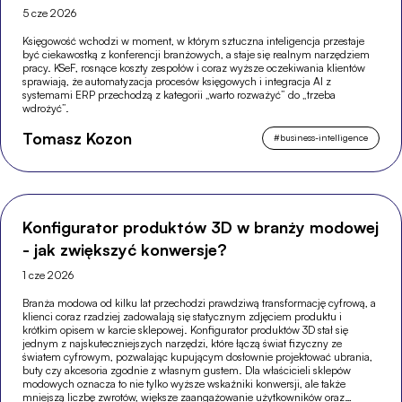
5 cze 2026
Księgowość wchodzi w moment, w którym sztuczna inteligencja przestaje
być ciekawostką z konferencji branżowych, a staje się realnym narzędziem
pracy. KSeF, rosnące koszty zespołów i coraz wyższe oczekiwania klientów
sprawiają, że automatyzacja procesów księgowych i integracja AI z
systemami ERP przechodzą z kategorii „warto rozważyć” do „trzeba
wdrożyć”.
Tomasz Kozon
#
business-intelligence
Konfigurator produktów 3D w branży modowej
- jak zwiększyć konwersje?
1 cze 2026
Branża modowa od kilku lat przechodzi prawdziwą transformację cyfrową, a
klienci coraz rzadziej zadowalają się statycznym zdjęciem produktu i
krótkim opisem w karcie sklepowej. Konfigurator produktów 3D stał się
jednym z najskuteczniejszych narzędzi, które łączą świat fizyczny ze
światem cyfrowym, pozwalając kupującym dosłownie projektować ubrania,
buty czy akcesoria zgodnie z własnym gustem. Dla właścicieli sklepów
modowych oznacza to nie tylko wyższe wskaźniki konwersji, ale także
mniejszą liczbę zwrotów, większe zaangażowanie użytkowników oraz