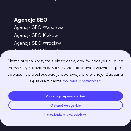
Agencje SEO
Agencja SEO Warszawa
Agencja SEO Kraków
Agencja SEO Wrocław
Agencja SEO Poznań
Agencja SEO Gdańsk
Nasza strona korzysta z ciasteczek, aby świadczyć usługi na
Agencja SEO Toruń
najwyższym poziomie. Możesz zaakceptować wszystkie pliki
cookies, lub dostosować je pod swoje preferencje. Zapoznaj
się także z naszą
polityką prywatności
©
2026
– Boring Owl – Software House Warszawa
adobexd
algolia
amazon-s3
android
Zaakceptuj wszystkie
angular
api
apscheduler
argocd
Odrzuć wszystkie
astro
aws-amplify
aws-cloudfront
aws-lambda
axios
azure
bash
Ustawienia plików cookies
Zobacz więcej
bootstrap
bulma
cakephp
celery
chartjs
clojure
cloudflare
cloudinary