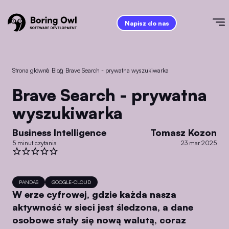
Napisz do nas
Strona główna
/
Blog
/
Brave Search - prywatna wyszukiwarka
Brave Search - prywatna
wyszukiwarka
Business Intelligence
Tomasz Kozon
5 minut czytania
23 mar 2025
PANDAS
GOOGLE-CLOUD
W erze cyfrowej, gdzie każda nasza
aktywność w sieci jest śledzona, a dane
osobowe stały się nową walutą, coraz