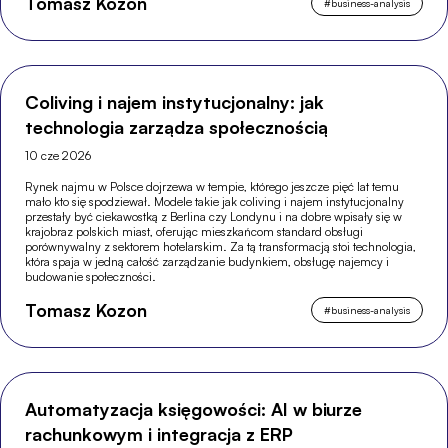
Tomasz Kozon
#
business-analysis
Coliving i najem instytucjonalny: jak
technologia zarządza społecznością
10 cze 2026
Rynek najmu w Polsce dojrzewa w tempie, którego jeszcze pięć lat temu
mało kto się spodziewał. Modele takie jak coliving i najem instytucjonalny
przestały być ciekawostką z Berlina czy Londynu i na dobre wpisały się w
krajobraz polskich miast, oferując mieszkańcom standard obsługi
porównywalny z sektorem hotelarskim. Za tą transformacją stoi technologia,
która spaja w jedną całość zarządzanie budynkiem, obsługę najemcy i
budowanie społeczności.
Tomasz Kozon
#
business-analysis
Automatyzacja księgowości: AI w biurze
rachunkowym i integracja z ERP