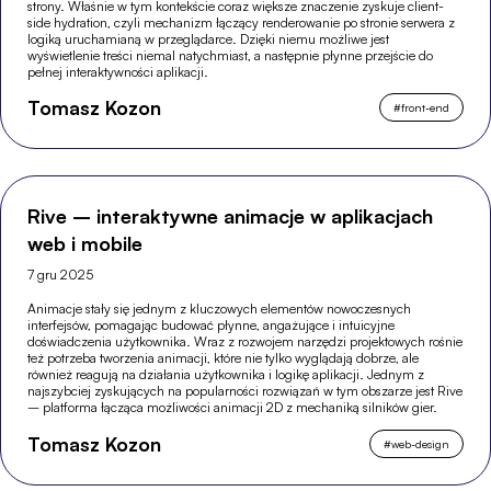
strony. Właśnie w tym kontekście coraz większe znaczenie zyskuje client-
side hydration, czyli mechanizm łączący renderowanie po stronie serwera z
logiką uruchamianą w przeglądarce. Dzięki niemu możliwe jest
wyświetlenie treści niemal natychmiast, a następnie płynne przejście do
pełnej interaktywności aplikacji.
Tomasz Kozon
#
front-end
Rive – interaktywne animacje w aplikacjach
web i mobile
7 gru 2025
Animacje stały się jednym z kluczowych elementów nowoczesnych
interfejsów, pomagając budować płynne, angażujące i intuicyjne
doświadczenia użytkownika. Wraz z rozwojem narzędzi projektowych rośnie
też potrzeba tworzenia animacji, które nie tylko wyglądają dobrze, ale
również reagują na działania użytkownika i logikę aplikacji. Jednym z
najszybciej zyskujących na popularności rozwiązań w tym obszarze jest Rive
– platforma łącząca możliwości animacji 2D z mechaniką silników gier.
Tomasz Kozon
#
web-design