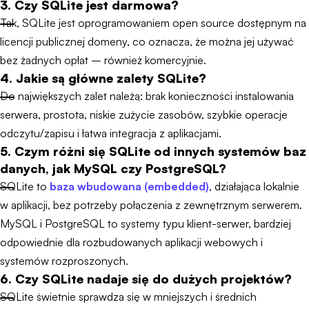
3. Czy SQLite jest darmowa?
Tak, SQLite jest oprogramowaniem open source dostępnym na
licencji publicznej domeny, co oznacza, że można jej używać
bez żadnych opłat – również komercyjnie.
4. Jakie są główne zalety SQLite?
Do największych zalet należą: brak konieczności instalowania
serwera, prostota, niskie zużycie zasobów, szybkie operacje
odczytu/zapisu i łatwa integracja z aplikacjami.
5. Czym różni się SQLite od innych systemów baz
danych, jak MySQL czy PostgreSQL?
SQLite to
baza wbudowana (embedded)
, działająca lokalnie
w aplikacji, bez potrzeby połączenia z zewnętrznym serwerem.
MySQL i PostgreSQL to systemy typu klient-serwer, bardziej
odpowiednie dla rozbudowanych aplikacji webowych i
systemów rozproszonych.
6. Czy SQLite nadaje się do dużych projektów?
SQLite świetnie sprawdza się w mniejszych i średnich