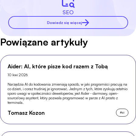
SEO
Dowiedz się więcej
Powiązane artykuły
Aider: AI, które pisze kod razem z Tobą
10 kwi 2026
Narzędzia AI do kodowania zmieniają sposób, w jaki programiści pracują na
co dzień, i coraz trudniej je ignorować. Jednym z tych, które zyskują ostatnio
sporo uwagi w społeczności deweloperów, jest Aider - darmowy, open-
source'owy asystent, który pozwala programować w parze z AI prosto z
terminala.
Tomasz Kozon
#
ai