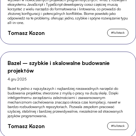
ekosystemu JavaScript i TypeScript deweloperzy coraz częściej muszą
korzystać z wielu narzędzi do formatowania i lintowania, co prowadzi do
złożonej konfiguracji i potencjalnych konfliktów. Biome powstało jako
odpowiedź na te problemy, oferując jedno, szybkie i spójne rozwiązanie typu
all-in-one.
Tomasz Kozon
#
fullstack
Bazel – szybkie i skalowalne budowanie
projektów
4 gru 2025
Bazel to jedno z najszybszych i najbardziej niezawodnych narzędzi do
budowania projektów, stworzone z myślą o pracy na dużą skalę. Dzięki
inteligentnemu zarządzaniu zależnościami i zaawansowanym
mechanizmom cache’owania znacząco skraca czas kompilacji, nawet w
bardzo rozbudowanych repozytoriach. Pozwala zespołom pracować
szybciej, stabilniej i bardziej przewidywalnie, niezależnie od stosowanych
języków programowania.
Tomasz Kozon
#
fullstack