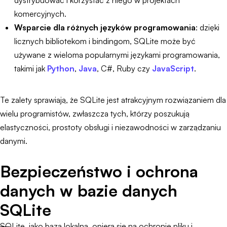
dystrybuować i korzystać z niego w projektach
komercyjnych.
Wsparcie dla różnych języków programowania
: dzięki
licznych bibliotekom i bindingom, SQLite może być
używane z wieloma popularnymi językami programowania,
takimi jak
Python
,
Java
, C#, Ruby czy
JavaScript
.
Te zalety sprawiają, że SQLite jest atrakcyjnym rozwiązaniem dla
wielu programistów, zwłaszcza tych, którzy poszukują
elastyczności, prostoty obsługi i niezawodności w zarządzaniu
danymi.
Bezpieczeństwo i ochrona
danych w bazie danych
SQLite
SQLite, jako baza lokalna, opiera się na ochronie pliku i