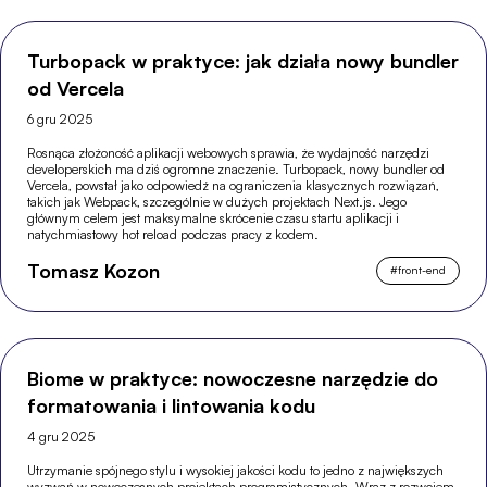
Turbopack w praktyce: jak działa nowy bundler
od Vercela
6 gru 2025
Rosnąca złożoność aplikacji webowych sprawia, że wydajność narzędzi
developerskich ma dziś ogromne znaczenie. Turbopack, nowy bundler od
Vercela, powstał jako odpowiedź na ograniczenia klasycznych rozwiązań,
takich jak Webpack, szczególnie w dużych projektach Next.js. Jego
głównym celem jest maksymalne skrócenie czasu startu aplikacji i
natychmiastowy hot reload podczas pracy z kodem.
Tomasz Kozon
#
front-end
Biome w praktyce: nowoczesne narzędzie do
formatowania i lintowania kodu
4 gru 2025
Utrzymanie spójnego stylu i wysokiej jakości kodu to jedno z największych
wyzwań w nowoczesnych projektach programistycznych. Wraz z rozwojem