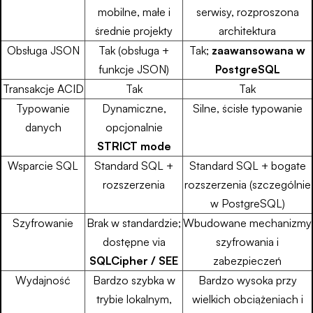
mobilne, małe i
serwisy, rozproszona
średnie projekty
architektura
Obsługa JSON
Tak (obsługa +
Tak;
zaawansowana w
funkcje JSON)
PostgreSQL
Transakcje ACID
Tak
Tak
Typowanie
Dynamiczne,
Silne, ścisłe typowanie
danych
opcjonalnie
STRICT mode
Wsparcie SQL
Standard SQL +
Standard SQL + bogate
rozszerzenia
rozszerzenia (szczególnie
w PostgreSQL)
Szyfrowanie
Brak w standardzie;
Wbudowane mechanizmy
dostępne via
szyfrowania i
SQLCipher / SEE
zabezpieczeń
Wydajność
Bardzo szybka w
Bardzo wysoka przy
trybie lokalnym,
wielkich obciążeniach i