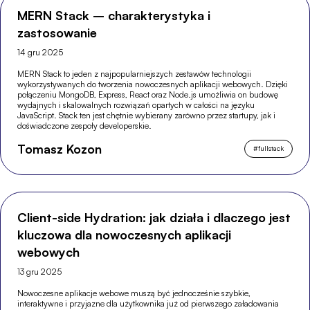
MERN Stack – charakterystyka i
zastosowanie
14 gru 2025
MERN Stack to jeden z najpopularniejszych zestawów technologii
wykorzystywanych do tworzenia nowoczesnych aplikacji webowych. Dzięki
połączeniu MongoDB, Express, React oraz Node.js umożliwia on budowę
wydajnych i skalowalnych rozwiązań opartych w całości na języku
JavaScript. Stack ten jest chętnie wybierany zarówno przez startupy, jak i
doświadczone zespoły developerskie.
Tomasz Kozon
#
fullstack
Client-side Hydration: jak działa i dlaczego jest
kluczowa dla nowoczesnych aplikacji
webowych
13 gru 2025
Nowoczesne aplikacje webowe muszą być jednocześnie szybkie,
interaktywne i przyjazne dla użytkownika już od pierwszego załadowania