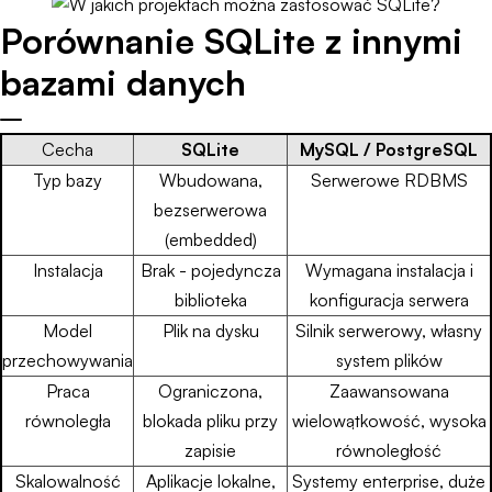
Porównanie SQLite z innymi
bazami danych
Cecha
SQLite
MySQL / PostgreSQL
Typ bazy
Wbudowana,
Serwerowe RDBMS
bezserwerowa
(embedded)
Instalacja
Brak - pojedyncza
Wymagana instalacja i
biblioteka
konfiguracja serwera
Model
Plik na dysku
Silnik serwerowy, własny
przechowywania
system plików
Praca
Ograniczona,
Zaawansowana
równoległa
blokada pliku przy
wielowątkowość, wysoka
zapisie
równoległość
Skalowalność
Aplikacje lokalne,
Systemy enterprise, duże