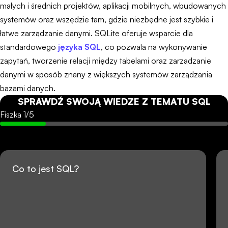
małych i średnich projektów, aplikacji mobilnych, wbudowanych
systemów oraz wszędzie tam, gdzie niezbędne jest szybkie i
łatwe zarządzanie danymi. SQLite oferuje wsparcie dla
standardowego
języka SQL
, co pozwala na wykonywanie
zapytań, tworzenie relacji między tabelami oraz zarządzanie
danymi w sposób znany z większych systemów zarządzania
bazami danych.
SPRAWDŹ SWOJĄ WIEDZE Z TEMATU
SQL
Fiszka
1
/
5
Co to jest SQL?