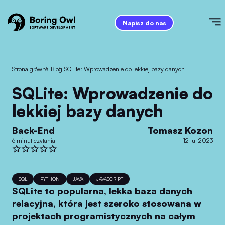
Napisz do nas
Strona główna
/
Blog
/
SQLite: Wprowadzenie do lekkiej bazy danych
SQLite: Wprowadzenie do
lekkiej bazy danych
Back-End
Tomasz Kozon
6 minut czytania
12 lut 2023
SQL
PYTHON
JAVA
JAVASCRIPT
SQLite to popularna, lekka baza danych
relacyjna, która jest szeroko stosowana w
projektach programistycznych na całym