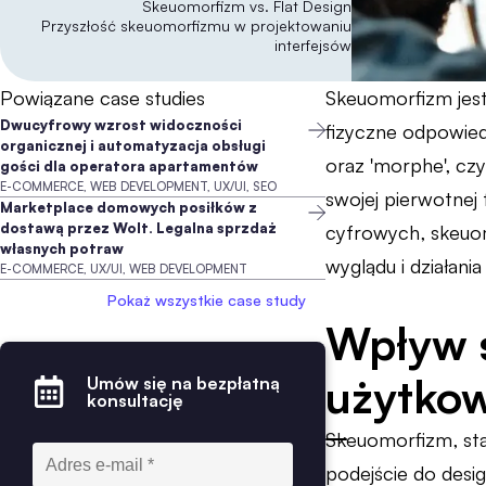
Skeuomorfizm vs. Flat Design
Przyszłość skeuomorfizmu w projektowaniu
interfejsów
Powiązane case studies
Skeuomorfizm jest
Dwucyfrowy wzrost widoczności
fizyczne odpowiedn
organicznej i automatyzacja obsługi
oraz 'morphe', cz
gości dla operatora apartamentów
E-COMMERCE, WEB DEVELOPMENT, UX/UI, SEO
swojej pierwotnej
Marketplace domowych posiłków z
dostawą przez Wolt. Legalna sprzdaż
cyfrowych, skeuomo
własnych potraw
wyglądu i działani
E-COMMERCE, UX/UI, WEB DEVELOPMENT
Pokaż wszystkie case study
Wpływ s
użytko
Umów się na bezpłatną
konsultację
Skeuomorfizm, sta
podejście do desig