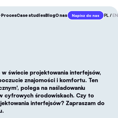
Proces
Case studies
Blog
O nas
PL
EN
Napisz do nas
w świecie projektowania interfejsów,
oczucie znajomości i komfortu. Ten
ycznym', polega na naśladowaniu
w cyfrowych środowiskach. Czy to
jektowania interfejsów? Zapraszam do
u.