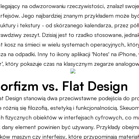
egający na odwzorowaniu rzeczywistości, znalazł swoje
rfejsów. Jego najbardziej znanym przykładem może być u
ruktury i tekstury - od skórzanego kalendarza, przez pół
awdziwy zeszyt. Dzisiaj jest to rzadko stosowane, jedn
t kosz na śmieci w wielu systemach operacyjnych, któ
a na odpadki. Inny to ikony aplikacji 'Notes' na iPhone, 
ar', który pokazuje czas na klasycznym zegarze analogo
rfizm vs. Flat Design
at Design stanowią dwa przeciwstawne podejścia do pro
 różnią się filozofią, estetyką i funkcjonalnością. Skeuo
h fizycznych obiektów w interfejsach cyfrowych, co m
k dany element powinien być używany. Przykłady obejmuj
ków maszyn czy interfejsy, które przypominają materiał