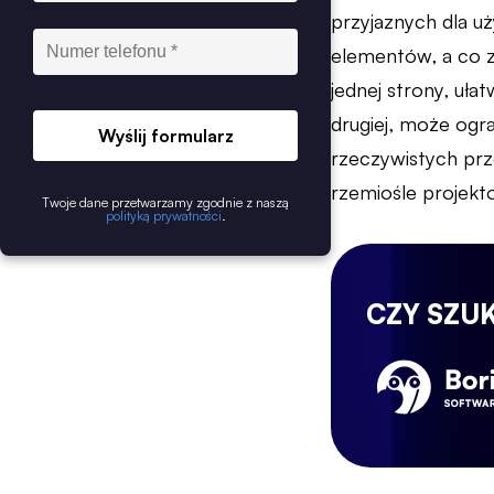
przyjaznych dla u
elementów, a co za
jednej strony, uła
drugiej, może ogr
Wyślij formularz
rzeczywistych pr
rzemiośle projekt
Twoje dane przetwarzamy zgodnie z naszą
polityką prywatności
.
CZY SZU