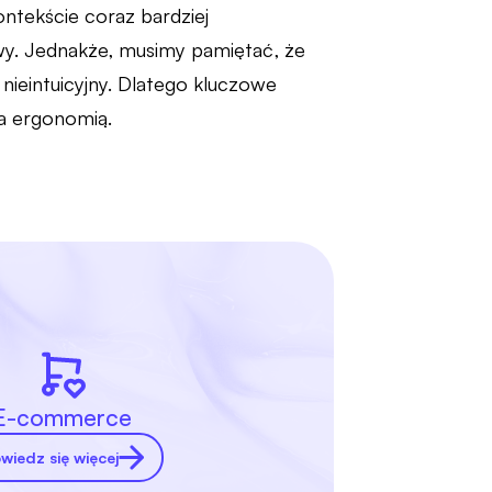
tekście coraz bardziej
owy. Jednakże, musimy pamiętać, że
 nieintuicyjny. Dlatego kluczowe
 a ergonomią.
E-commerce
wiedz się więcej