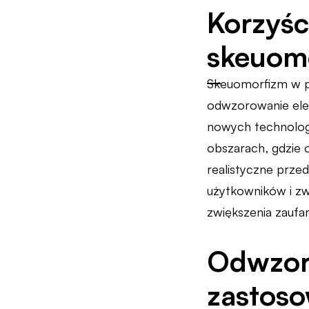
Korzyśc
skeuom
Skeuomorfizm w pr
odwzorowanie elem
nowych technologii
obszarach, gdzie 
realistyczne prze
użytkowników i zw
zwiększenia zaufa
Odwzoro
zastos