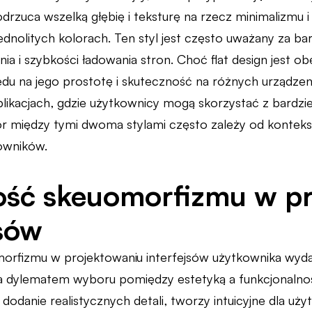
drzuca wszelką głębię i teksturę na rzecz minimalizmu i 
i jednolitych kolorach. Ten styl jest często uważany za ba
ia i szybkości ładowania stron. Choć flat design jest o
du na jego prostotę i skuteczność na różnych urządzen
ikacjach, gdzie użytkownicy mogą skorzystać z bardziej
między tymi dwoma stylami często zależy od kontekstu ap
owników.
ość skeuomorfizmu w p
jsów
orfizmu w projektowaniu interfejsów użytkownika wydaj
 dylematem wyboru pomiędzy estetyką a funkcjonalnoś
 dodanie realistycznych detali, tworzy intuicyjne dla uż