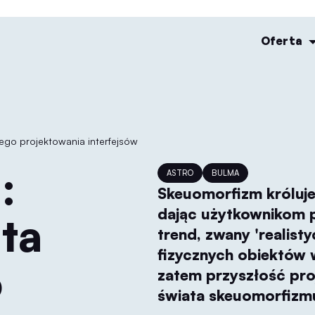
Oferta
ego projektowania interfejsów
ASTRO
BULMA
Skeuomorfizm króluje 
dając użytkownikom p
ta
trend, zwany 'realist
fizycznych obiektów 
o
zatem przyszłość pro
świata skeuomorfizm