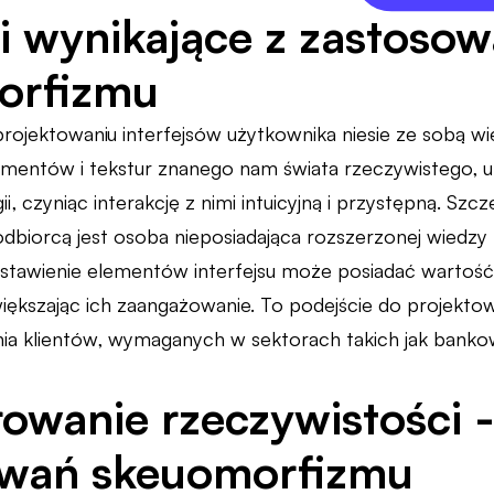
i wynikające z zastosow
orfizmu
ojektowaniu interfejsów użytkownika niesie ze sobą wi
entów i tekstur znanego nam świata rzeczywistego, u
, czyniąc interakcję z nimi intuicyjną i przystępną. Szcz
odbiorcą jest osoba nieposiadająca rozszerzonej wiedzy
dstawienie elementów interfejsu może posiadać wartość
iększając ich zaangażowanie. To podejście do projekto
nia klientów, wymaganych w sektorach takich jak bank
wanie rzeczywistości -
owań skeuomorfizmu