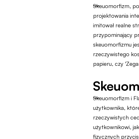
Skeuomorfizm, pol
projektowania inte
imitował realne st
przypominający pr
skeuomorfizmu jes
rzeczywistego kosz
papieru, czy 'Zeg
Skeuomo
Skeuomorfizm i Fl
użytkownika, które
rzeczywistych cec
użytkownikowi, ja
fizycznych przycis