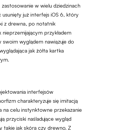
 zastosowanie w wielu dziedzinach
sunięty już interfejs iOS 6, który
ki z drewna, po notatnik
ak nieprzemijającym przykładem
ry swoim wyglądem nawiązuje do
wyglądająca jak żółta kartka
wym.
jektowania interfejsów
morfizm charakteryzuje się imitacją
a na celu instynktowne przekazanie
ą przyciski naśladujące wygląd
y takie jak skóra czy drewno. Z