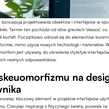
 koncepcją projektowania obiektów i interfejsów w spos
iki. Termin ten pochodzi od słów greckich 'skeuos', co
yli kształt. Początkowo odnosił się do elementów konst
 formie, mimo użycia nowych technologii i materiałów. W
rfizm jest używany do określenia stylistyki interfejsó
a ich realnych odpowiedników.
keuomorfizmu na desig
wnika
nowiąc kluczowy element w projekcie interfejsów użytk
nu. Czerpiąc inspirację z fizycznego świata, pozwala na 