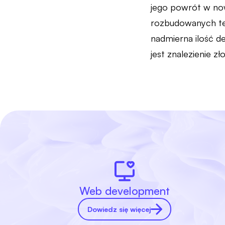
jego powrót w now
rozbudowanych tec
nadmierna ilość de
jest znalezienie 
Web development
Dowiedz się więcej