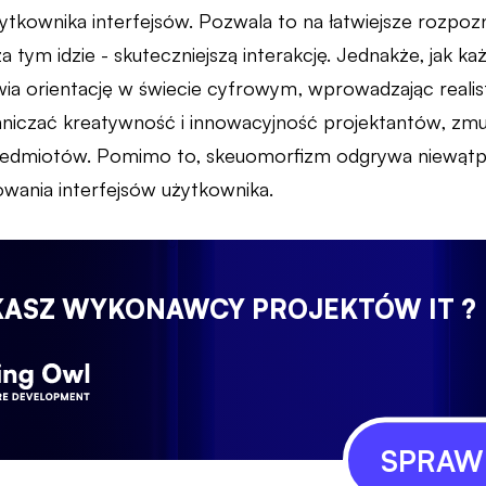
żytkownika interfejsów. Pozwala to na łatwiejsze rozpoz
 tym idzie - skuteczniejszą interakcję. Jednakże, jak każ
twia orientację w świecie cyfrowym, wprowadzając realisty
aniczać kreatywność i innowacyjność projektantów, zmu
zedmiotów. Pomimo to, skeuomorfizm odgrywa niewątp
owania interfejsów użytkownika.
KASZ WYKONAWCY PROJEKTÓW IT ?
SPRAWD