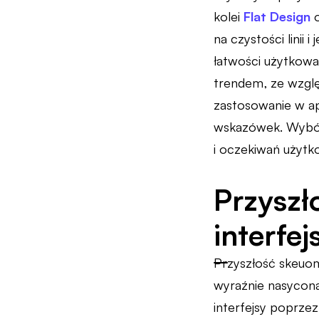
kolei
Flat Design
o
na czystości linii 
łatwości użytkowan
trendem, ze wzglę
zastosowanie w apl
wskazówek. Wybór 
i oczekiwań użytk
Przyszł
interfe
Przyszłość skeuom
wyraźnie nasycona
interfejsy poprzez