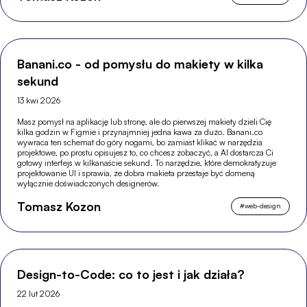
Banani.co - od pomysłu do makiety w kilka
sekund
13 kwi 2026
Masz pomysł na aplikację lub stronę, ale do pierwszej makiety dzieli Cię
kilka godzin w Figmie i przynajmniej jedna kawa za dużo. Banani.co
wywraca ten schemat do góry nogami, bo zamiast klikać w narzędzia
projektowe, po prostu opisujesz to, co chcesz zobaczyć, a AI dostarcza Ci
gotowy interfejs w kilkanaście sekund. To narzędzie, które demokratyzuje
projektowanie UI i sprawia, że dobra makieta przestaje być domeną
wyłącznie doświadczonych designerów.
Tomasz Kozon
#
web-design
Design-to-Code: co to jest i jak działa?
22 lut 2026