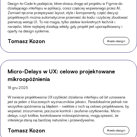
Design-to-Code to podejście, które skraca drogę od projektu w Figmie do
działającego interfejsu w aplikacji, coraz częściej wspieranego przez AI.
Zamiast ręcznie przepisywać layout, style i komponenty, część decyzji
projektowych można automatycznie przenieść do kodu i szybciej zbudować
pierwszą wersję UI. To nie magia, tylko zestaw konkretnych technik i
narzędzi, które najlepiej działają wtedy, gdy projekt jest uporządkowany i
oparty na design systemie.
Tomasz Kozon
#
web-design
Micro-Delays w UX: celowo projektowane
mikroopóźnienia
18 gru 2025
W świecie projektowania UX szybkość działania interfejsu od lat uznawana
jest za jeden z kluczowych wyznaczników jakości. Paradoksalnie jednak nie
wszystkie opóźnienia są błędem - niektóre z nich są celowo projektowane, by
wspierać zrozumienie, poczucie kontroli i zaufanie użytkownika. Micro-
delays, czyli krótkie, kontrolowane mikroopóźnienia, mogą sprawić, że
interakcje staną się bardziej naturalne i przewidywalne.
Tomasz Kozon
#
web-design