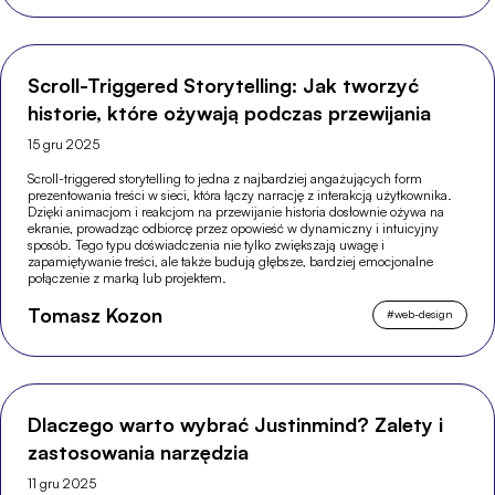
Scroll-Triggered Storytelling: Jak tworzyć
historie, które ożywają podczas przewijania
15 gru 2025
Scroll-triggered storytelling to jedna z najbardziej angażujących form
prezentowania treści w sieci, która łączy narrację z interakcją użytkownika.
Dzięki animacjom i reakcjom na przewijanie historia dosłownie ożywa na
ekranie, prowadząc odbiorcę przez opowieść w dynamiczny i intuicyjny
sposób. Tego typu doświadczenia nie tylko zwiększają uwagę i
zapamiętywanie treści, ale także budują głębsze, bardziej emocjonalne
połączenie z marką lub projektem.
Tomasz Kozon
#
web-design
Dlaczego warto wybrać Justinmind? Zalety i
zastosowania narzędzia
11 gru 2025