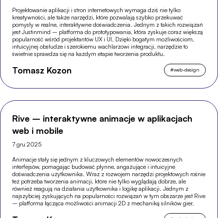
Projektowanie aplikacji i stron internetowych wymaga dziś nie tylko
kreatywności, ale także narzędzi, które pozwalają szybko przekuwać
pomysły w realne, interaktywne doświadczenia. Jednym z takich rozwiązań
jest Justinmind – platforma do prototypowania, która zyskuje coraz większą
popularność wśród projektantów UX i UI. Dzięki bogatym możliwościom,
intuicyjnej obsłudze i szerokiemu wachlarzowi integracji, narzędzie to
świetnie sprawdza się na każdym etapie tworzenia produktu.
Tomasz Kozon
#
web-design
Rive – interaktywne animacje w aplikacjach
web i mobile
7 gru 2025
Animacje stały się jednym z kluczowych elementów nowoczesnych
interfejsów, pomagając budować płynne, angażujące i intuicyjne
doświadczenia użytkownika. Wraz z rozwojem narzędzi projektowych rośnie
też potrzeba tworzenia animacji, które nie tylko wyglądają dobrze, ale
również reagują na działania użytkownika i logikę aplikacji. Jednym z
najszybciej zyskujących na popularności rozwiązań w tym obszarze jest Rive
– platforma łącząca możliwości animacji 2D z mechaniką silników gier.