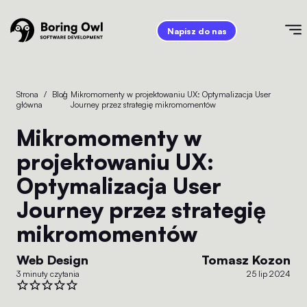
Napisz do nas
Strona
/
Blog
/
Mikromomenty w projektowaniu UX: Optymalizacja User
główna
Journey przez strategię mikromomentów
Mikromomenty w
projektowaniu UX:
Optymalizacja User
Journey przez strategię
mikromomentów
Web Design
Tomasz Kozon
3 minuty czytania
25 lip 2024