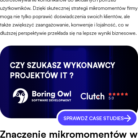
użytkowników. Dzięki skutecznej strategii mikromomentów firmy
mogą nie tylko poprawić doświadczenia swoich klientów, ale
także zwiększyć zaangażowanie, konwersje i lojalność, co w
dłuższej perspektywie przekłada się na lepsze wyniki biznesowe.
CZY SZUKASZ WYKONAWCY
PROJEKTÓW IT ?
SPRAWDŹ CASE STUDIES
Znaczenie mikromomentów w