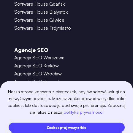
Software House Gdańsk
Software House Białystok
Software House Gliwice
Software House Trójmiasto
Agencje SEO
Agencja SEO Warszawa
Agencja SEO Kraków
Agencja SEO Wrocław
Agencja SEO Poznań
Agencja SEO Gdańsk
Nasza strona korzysta z ciasteczek, aby świadczyć usługi na
Agencja SEO Toruń
najwyższym poziomie. Możesz zaakceptować wszystkie pliki
cookies, lub dostosować je pod swoje preferencje. Zapoznaj
się także z naszą
polityką prywatności
©
2026
– Boring Owl – Software House Warszawa
adobexd
algolia
amazon-s3
android
Zaakceptuj wszystkie
angular
api
apscheduler
argocd