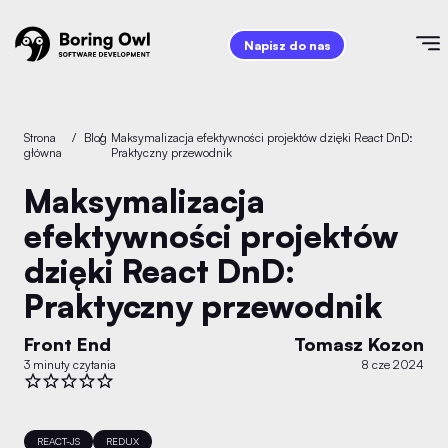
Napisz do nas
Strona
/
Blog
/
Maksymalizacja efektywności projektów dzięki React DnD:
główna
Praktyczny przewodnik
Maksymalizacja
efektywności projektów
dzięki React DnD:
Praktyczny przewodnik
Front End
Tomasz Kozon
3 minuty czytania
8 cze 2024
REACT-JS
REDUX