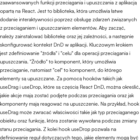
zaawansowanych funkcji przeciągania i upuszczania z aplikacją
opartą na React. Jest to biblioteka, która umożliwia łatwe
dodanie interaktywności poprzez obsługę zdarzeń związanych
z przeciąganiem i upuszczaniem elementów. Aby zacząć,
należy zainstalować bibliotekę oraz jej zależności, a następnie
skonfigurować kontekst DnD w aplikacji. Kluczowym krokiem
jest zdefiniowanie "źródła" i "celu" dla operacji przeciągania i
upuszczania. "Źródło" to komponent, który umożliwia
przeciąganie, natomiast "cel" to komponent, do którego
elementy są upuszczane. Za pomocą hooków takich jak
useDrag i useDrop, które są częścią React DnD, można określić,
jakie akcje mają zostać podjęte podczas przeciągania oraz jak
komponenty mają reagować na upuszczenie. Na przykład, hook
useDrag może zwracać właściwości takie jak typ przeciąganego
obiektu oraz funkcję, która zostanie wywołana podczas zmiany
stanu przeciągania. Z kolei hook useDrop pozwala na
definiowanie reguł dotyczących tego, jakie elementy mogą być