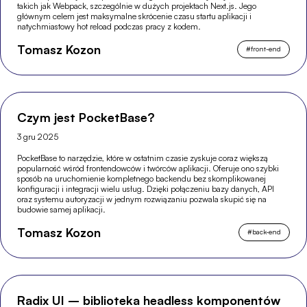
takich jak Webpack, szczególnie w dużych projektach Next.js. Jego
głównym celem jest maksymalne skrócenie czasu startu aplikacji i
natychmiastowy hot reload podczas pracy z kodem.
Tomasz Kozon
#
front-end
Czym jest PocketBase?
3 gru 2025
PocketBase to narzędzie, które w ostatnim czasie zyskuje coraz większą
popularność wśród frontendowców i twórców aplikacji. Oferuje ono szybki
sposób na uruchomienie kompletnego backendu bez skomplikowanej
konfiguracji i integracji wielu usług. Dzięki połączeniu bazy danych, API
oraz systemu autoryzacji w jednym rozwiązaniu pozwala skupić się na
budowie samej aplikacji.
Tomasz Kozon
#
back-end
Radix UI – biblioteka headless komponentów