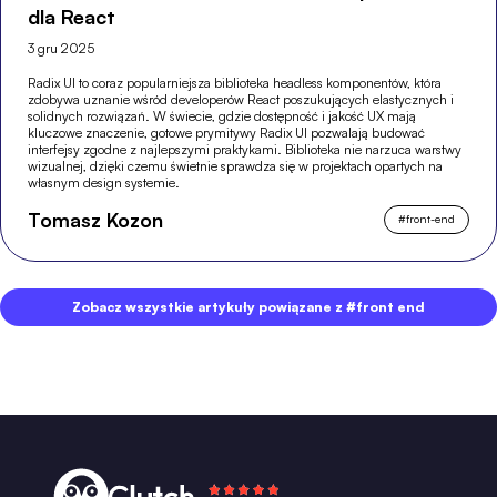
dla React
3 gru 2025
Radix UI to coraz popularniejsza biblioteka headless komponentów, która
zdobywa uznanie wśród developerów React poszukujących elastycznych i
solidnych rozwiązań. W świecie, gdzie dostępność i jakość UX mają
kluczowe znaczenie, gotowe prymitywy Radix UI pozwalają budować
interfejsy zgodne z najlepszymi praktykami. Biblioteka nie narzuca warstwy
wizualnej, dzięki czemu świetnie sprawdza się w projektach opartych na
własnym design systemie.
Tomasz Kozon
#
front-end
Zobacz wszystkie artykuły powiązane z #front end