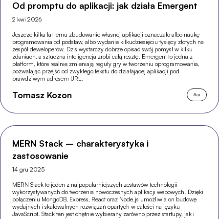
Od promptu do aplikacji: jak działa Emergent
2 kwi 2026
Jeszcze kilka lat temu zbudowanie własnej aplikacji oznaczało albo naukę
programowania od podstaw, albo wydanie kilkudziesięciu tysięcy złotych na
zespół deweloperów. Dziś wystarczy dobrze opisać swój pomysł w kilku
zdaniach, a sztuczna inteligencja zrobi całą resztę. Emergent to jedna z
platform, które realnie zmieniają reguły gry w tworzeniu oprogramowania,
pozwalając przejść od zwykłego tekstu do działającej aplikacji pod
prawdziwym adresem URL.
Tomasz Kozon
#
ai
MERN Stack – charakterystyka i
zastosowanie
14 gru 2025
MERN Stack to jeden z najpopularniejszych zestawów technologii
wykorzystywanych do tworzenia nowoczesnych aplikacji webowych. Dzięki
połączeniu MongoDB, Express, React oraz Node.js umożliwia on budowę
wydajnych i skalowalnych rozwiązań opartych w całości na języku
JavaScript. Stack ten jest chętnie wybierany zarówno przez startupy, jak i