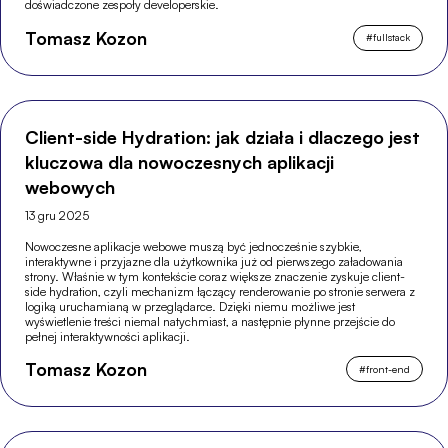
doświadczone zespoły developerskie.
Tomasz Kozon
#
fullstack
Client-side Hydration: jak działa i dlaczego jest
kluczowa dla nowoczesnych aplikacji
webowych
13 gru 2025
Nowoczesne aplikacje webowe muszą być jednocześnie szybkie,
interaktywne i przyjazne dla użytkownika już od pierwszego załadowania
strony. Właśnie w tym kontekście coraz większe znaczenie zyskuje client-
side hydration, czyli mechanizm łączący renderowanie po stronie serwera z
logiką uruchamianą w przeglądarce. Dzięki niemu możliwe jest
wyświetlenie treści niemal natychmiast, a następnie płynne przejście do
pełnej interaktywności aplikacji.
Tomasz Kozon
#
front-end