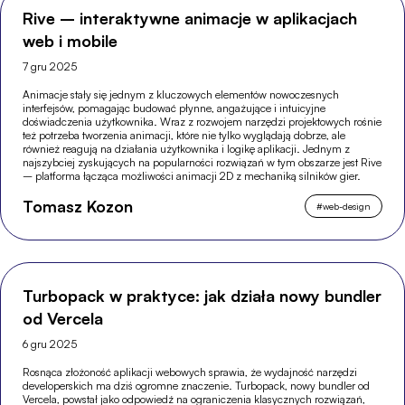
Rive – interaktywne animacje w aplikacjach
web i mobile
7 gru 2025
Animacje stały się jednym z kluczowych elementów nowoczesnych
interfejsów, pomagając budować płynne, angażujące i intuicyjne
doświadczenia użytkownika. Wraz z rozwojem narzędzi projektowych rośnie
też potrzeba tworzenia animacji, które nie tylko wyglądają dobrze, ale
również reagują na działania użytkownika i logikę aplikacji. Jednym z
najszybciej zyskujących na popularności rozwiązań w tym obszarze jest Rive
– platforma łącząca możliwości animacji 2D z mechaniką silników gier.
Tomasz Kozon
#
web-design
Turbopack w praktyce: jak działa nowy bundler
od Vercela
6 gru 2025
Rosnąca złożoność aplikacji webowych sprawia, że wydajność narzędzi
developerskich ma dziś ogromne znaczenie. Turbopack, nowy bundler od
Vercela, powstał jako odpowiedź na ograniczenia klasycznych rozwiązań,