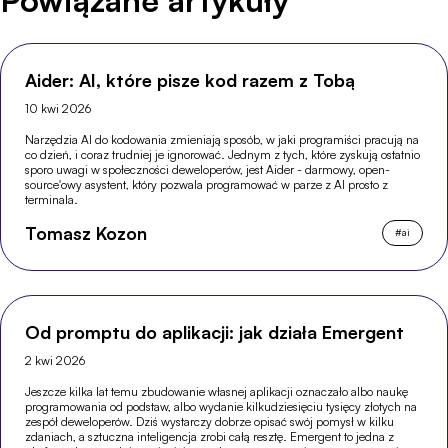
Powiązane artykuły
Aider: AI, które pisze kod razem z Tobą
10 kwi 2026
Narzędzia AI do kodowania zmieniają sposób, w jaki programiści pracują na
co dzień, i coraz trudniej je ignorować. Jednym z tych, które zyskują ostatnio
sporo uwagi w społeczności deweloperów, jest Aider - darmowy, open-
source'owy asystent, który pozwala programować w parze z AI prosto z
terminala.
Tomasz Kozon
#
ai
Od promptu do aplikacji: jak działa Emergent
2 kwi 2026
Jeszcze kilka lat temu zbudowanie własnej aplikacji oznaczało albo naukę
programowania od podstaw, albo wydanie kilkudziesięciu tysięcy złotych na
zespół deweloperów. Dziś wystarczy dobrze opisać swój pomysł w kilku
zdaniach, a sztuczna inteligencja zrobi całą resztę. Emergent to jedna z