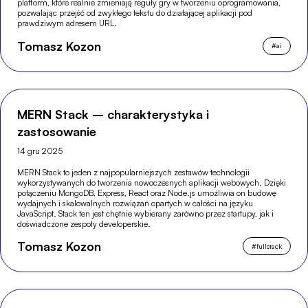
platform, które realnie zmieniają reguły gry w tworzeniu oprogramowania,
pozwalając przejść od zwykłego tekstu do działającej aplikacji pod
prawdziwym adresem URL.
Tomasz Kozon
#
ai
MERN Stack – charakterystyka i
zastosowanie
14 gru 2025
MERN Stack to jeden z najpopularniejszych zestawów technologii
wykorzystywanych do tworzenia nowoczesnych aplikacji webowych. Dzięki
połączeniu MongoDB, Express, React oraz Node.js umożliwia on budowę
wydajnych i skalowalnych rozwiązań opartych w całości na języku
JavaScript. Stack ten jest chętnie wybierany zarówno przez startupy, jak i
doświadczone zespoły developerskie.
Tomasz Kozon
#
fullstack