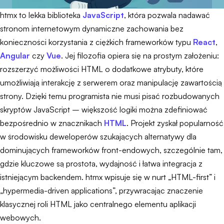
htmx to lekka biblioteka
JavaScript
, która pozwala nadawać
stronom internetowym dynamiczne zachowania bez
konieczności korzystania z ciężkich frameworków typu
React
,
Angular
czy
Vue
. Jej filozofia opiera się na prostym założeniu:
rozszerzyć możliwości HTML o dodatkowe atrybuty, które
umożliwiają interakcję z serwerem oraz manipulację zawartością
strony. Dzięki temu programista nie musi pisać rozbudowanych
skryptów JavaScript – większość logiki można zdefiniować
bezpośrednio w znacznikach
HTML
. Projekt zyskał popularność
w środowisku deweloperów szukających alternatywy dla
dominujących frameworków front-endowych, szczególnie tam,
gdzie kluczowe są prostota, wydajność i łatwa integracja z
istniejącym backendem. htmx wpisuje się w nurt „HTML-first” i
„hypermedia-driven applications”, przywracając znaczenie
klasycznej roli HTML jako centralnego elementu aplikacji
webowych.