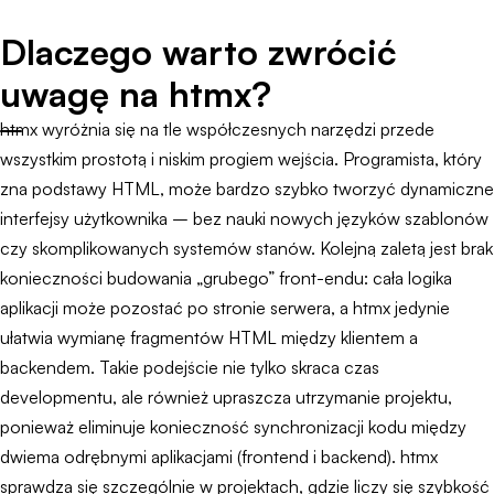
Dlaczego warto zwrócić
uwagę na htmx?
htmx wyróżnia się na tle współczesnych narzędzi przede
wszystkim prostotą i niskim progiem wejścia. Programista, który
zna podstawy HTML, może bardzo szybko tworzyć dynamiczne
interfejsy użytkownika – bez nauki nowych języków szablonów
czy skomplikowanych systemów stanów. Kolejną zaletą jest brak
konieczności budowania „grubego” front-endu: cała logika
aplikacji może pozostać po stronie serwera, a htmx jedynie
ułatwia wymianę fragmentów HTML między klientem a
backendem. Takie podejście nie tylko skraca czas
developmentu, ale również upraszcza utrzymanie projektu,
ponieważ eliminuje konieczność synchronizacji kodu między
dwiema odrębnymi aplikacjami (frontend i backend). htmx
sprawdza się szczególnie w projektach, gdzie liczy się szybkość