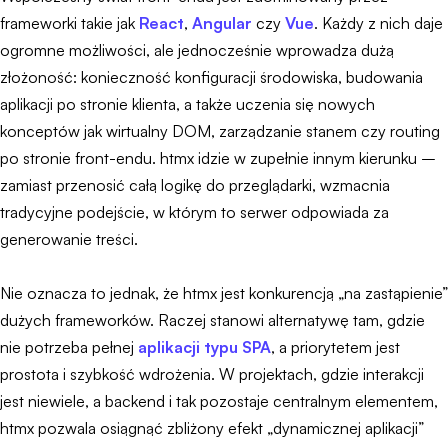
frameworki takie jak
React
,
Angular
czy
Vue
. Każdy z nich daje
ogromne możliwości, ale jednocześnie wprowadza dużą
złożoność: konieczność konfiguracji środowiska, budowania
aplikacji po stronie klienta, a także uczenia się nowych
konceptów jak wirtualny DOM, zarządzanie stanem czy routing
po stronie front-endu. htmx idzie w zupełnie innym kierunku –
zamiast przenosić całą logikę do przeglądarki, wzmacnia
tradycyjne podejście, w którym to serwer odpowiada za
generowanie treści.
Nie oznacza to jednak, że htmx jest konkurencją „na zastąpienie”
dużych frameworków. Raczej stanowi alternatywę tam, gdzie
nie potrzeba pełnej
aplikacji typu SPA
, a priorytetem jest
prostota i szybkość wdrożenia. W projektach, gdzie interakcji
jest niewiele, a backend i tak pozostaje centralnym elementem,
htmx pozwala osiągnąć zbliżony efekt „dynamicznej aplikacji”