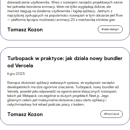
doświadczenia użytkownika. Wraz z rozwojem narzędzi projektowych rośnie
też potrzeba tworzenia animacji, które nie tylko wyglądają dobrze, ale
również reagują na działania użytkownika i logikę aplikacji. Jednym z
najszybciej zyskujących na popularności rozwiązań w tym obszarze jest Rive
– platforma łącząca możliwości animacji 2D z mechaniką silników gier.
Tomasz Kozon
#
web-design
Turbopack w praktyce: jak działa nowy bundler
od Vercela
6 gru 2025
Rosnąca złożoność aplikacji webowych sprawia, że wydajność narzędzi
developerskich ma dziś ogromne znaczenie. Turbopack, nowy bundler od
Vercela, powstał jako odpowiedź na ograniczenia klasycznych rozwiązań,
takich jak Webpack, szczególnie w dużych projektach Next.js. Jego
głównym celem jest maksymalne skrócenie czasu startu aplikacji i
natychmiastowy hot reload podczas pracy z kodem.
Tomasz Kozon
#
front-end