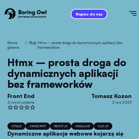
Napisz do nas
Strona
/
Blog
/
htmx – prosta droga do dynamicznych aplikacji bez
główna
frameworków
htmx – prosta droga do
dynamicznych aplikacji
bez frameworków
Front End
Tomasz Kozon
5 minut czytania
2 wrz 2025
HTML5
JAVASCRIPT
REACT-JS
ANGULAR
VUE-JS
Dynamiczne aplikacje webowe kojarzą się