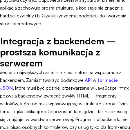
przycisku czy linku odpowiedni zestaw atrybutów. Dzięki temu
aplikacja zachowuje prostą strukturę, a kod staje się znacznie
bardziej czytelny i bliższy klasycznemu podejściu do tworzenia
stron internetowych.
Integracja z backendem –
prostsza komunikacja z
serwerem
Jedną z największych zalet htmx jest naturalna współpraca z
backendem. Zamiast tworzyć dodatkowe
API
w
formacie
JSON
, które musi być później przetwarzane w JavaScript, htmx
pozwala backendowi zwracać zwykły HTML – fragmenty
widoków, które od razu wpasowują się w strukturę strony. Dzięki
temu logika aplikacji może pozostać tam, gdzie i tak najczęściej
się znajduje: w warstwie serwerowej. Programista backendu nie
musi pisać osobnych kontrolerów czy usług tylko dla front-endu