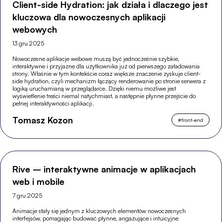
Client-side Hydration: jak działa i dlaczego jest
kluczowa dla nowoczesnych aplikacji
webowych
13 gru 2025
Nowoczesne aplikacje webowe muszą być jednocześnie szybkie,
interaktywne i przyjazne dla użytkownika już od pierwszego załadowania
strony. Właśnie w tym kontekście coraz większe znaczenie zyskuje client-
side hydration, czyli mechanizm łączący renderowanie po stronie serwera z
logiką uruchamianą w przeglądarce. Dzięki niemu możliwe jest
wyświetlenie treści niemal natychmiast, a następnie płynne przejście do
pełnej interaktywności aplikacji.
Tomasz Kozon
#
front-end
Rive – interaktywne animacje w aplikacjach
web i mobile
7 gru 2025
Animacje stały się jednym z kluczowych elementów nowoczesnych
interfejsów, pomagając budować płynne, angażujące i intuicyjne