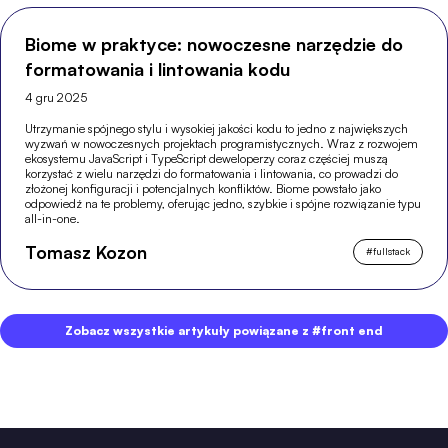
Biome w praktyce: nowoczesne narzędzie do
formatowania i lintowania kodu
4 gru 2025
Utrzymanie spójnego stylu i wysokiej jakości kodu to jedno z największych
wyzwań w nowoczesnych projektach programistycznych. Wraz z rozwojem
ekosystemu JavaScript i TypeScript deweloperzy coraz częściej muszą
korzystać z wielu narzędzi do formatowania i lintowania, co prowadzi do
złożonej konfiguracji i potencjalnych konfliktów. Biome powstało jako
odpowiedź na te problemy, oferując jedno, szybkie i spójne rozwiązanie typu
all-in-one.
Tomasz Kozon
#
fullstack
Zobacz wszystkie artykuły powiązane z #front end