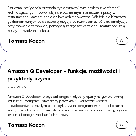
Sztuczna inteligencja przestała być abstrakcyjnym hasłem z konferencji
technologicznych i powoli staje się codziennym narzędziem pracy w
restauracjach, kawiarniach oraz lokalach z dowozem. Właściciele biznesów
gastronomicznych coraz częściej sięgają po rozwiązania, które automatyzują
przyjmowanie zamówień, pomagają zarządzać kartą dań i realnie obniżają
koszty prowadzenia lokalu.
Tomasz Kozon
#
ai
Amazon Q Developer - funkcje, możliwości i
przykłady użycia
9 kwi 2026
Amazon Q Developer to asystent programistyczny oparty na generatywnej
sztucznej inteligencji, stworzony przez AWS. Narzędzie wspiera
deweloperów na każdym etapie cyklu życia oprogramowania - od pisania
kodu, przez testowanie i audyty bezpieczeństwa, aż po modernizację legacy
systems i pracę z zasobami chmurowymi.
Tomasz Kozon
#
ai