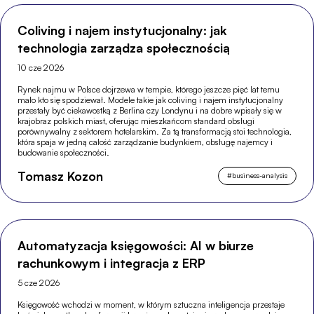
Coliving i najem instytucjonalny: jak
technologia zarządza społecznością
10 cze 2026
Rynek najmu w Polsce dojrzewa w tempie, którego jeszcze pięć lat temu
mało kto się spodziewał. Modele takie jak coliving i najem instytucjonalny
przestały być ciekawostką z Berlina czy Londynu i na dobre wpisały się w
krajobraz polskich miast, oferując mieszkańcom standard obsługi
porównywalny z sektorem hotelarskim. Za tą transformacją stoi technologia,
która spaja w jedną całość zarządzanie budynkiem, obsługę najemcy i
budowanie społeczności.
Tomasz Kozon
#
business-analysis
Automatyzacja księgowości: AI w biurze
rachunkowym i integracja z ERP
5 cze 2026
Księgowość wchodzi w moment, w którym sztuczna inteligencja przestaje