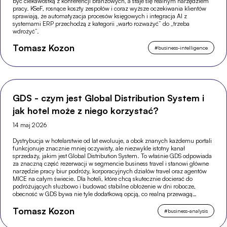
być ciekawostką z konferencji branżowych, a staje się realnym narzędziem
pracy. KSeF, rosnące koszty zespołów i coraz wyższe oczekiwania klientów
sprawiają, że automatyzacja procesów księgowych i integracja AI z
systemami ERP przechodzą z kategorii „warto rozważyć” do „trzeba
wdrożyć”.
Tomasz Kozon
#
business-intelligence
GDS - czym jest Global Distribution System i
jak hotel może z niego korzystać?
14 maj 2026
Dystrybucja w hotelarstwie od lat ewoluuje, a obok znanych każdemu portali
funkcjonuje znacznie mniej oczywisty, ale niezwykle istotny kanał
sprzedaży, jakim jest Global Distribution System. To właśnie GDS odpowiada
za znaczną część rezerwacji w segmencie business travel i stanowi główne
narzędzie pracy biur podróży, korporacyjnych działów travel oraz agentów
MICE na całym świecie. Dla hoteli, które chcą skutecznie docierać do
podróżujących służbowo i budować stabilne obłożenie w dni robocze,
obecność w GDS bywa nie tyle dodatkową opcją, co realną przewagą
konkurencyjną.
Tomasz Kozon
#
business-analysis