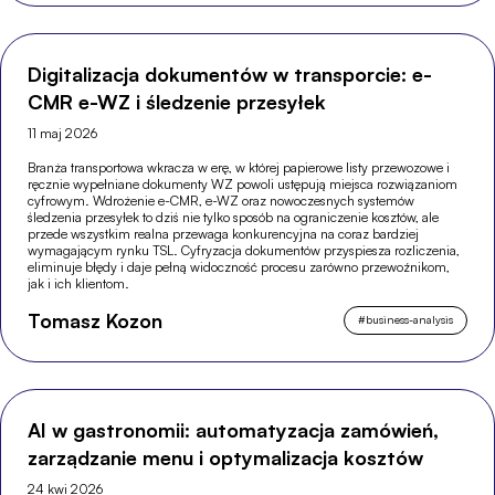
Digitalizacja dokumentów w transporcie: e-
CMR e-WZ i śledzenie przesyłek
11 maj 2026
Branża transportowa wkracza w erę, w której papierowe listy przewozowe i
ręcznie wypełniane dokumenty WZ powoli ustępują miejsca rozwiązaniom
cyfrowym. Wdrożenie e-CMR, e-WZ oraz nowoczesnych systemów
śledzenia przesyłek to dziś nie tylko sposób na ograniczenie kosztów, ale
przede wszystkim realna przewaga konkurencyjna na coraz bardziej
wymagającym rynku TSL. Cyfryzacja dokumentów przyspiesza rozliczenia,
eliminuje błędy i daje pełną widoczność procesu zarówno przewoźnikom,
jak i ich klientom.
Tomasz Kozon
#
business-analysis
AI w gastronomii: automatyzacja zamówień,
zarządzanie menu i optymalizacja kosztów
24 kwi 2026