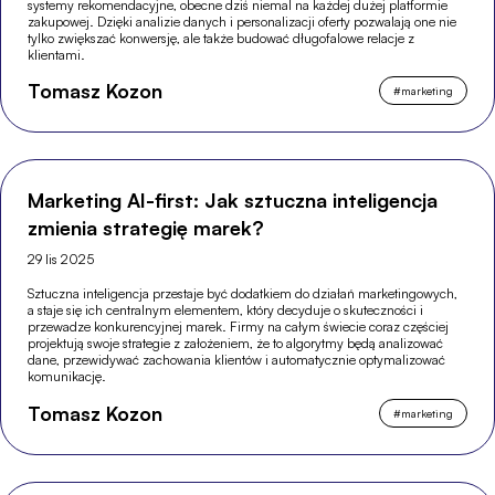
systemy rekomendacyjne, obecne dziś niemal na każdej dużej platformie
zakupowej. Dzięki analizie danych i personalizacji oferty pozwalają one nie
tylko zwiększać konwersję, ale także budować długofalowe relacje z
klientami.
Tomasz Kozon
#
marketing
Marketing AI-first: Jak sztuczna inteligencja
zmienia strategię marek?
29 lis 2025
Sztuczna inteligencja przestaje być dodatkiem do działań marketingowych,
a staje się ich centralnym elementem, który decyduje o skuteczności i
przewadze konkurencyjnej marek. Firmy na całym świecie coraz częściej
projektują swoje strategie z założeniem, że to algorytmy będą analizować
dane, przewidywać zachowania klientów i automatycznie optymalizować
komunikację.
Tomasz Kozon
#
marketing