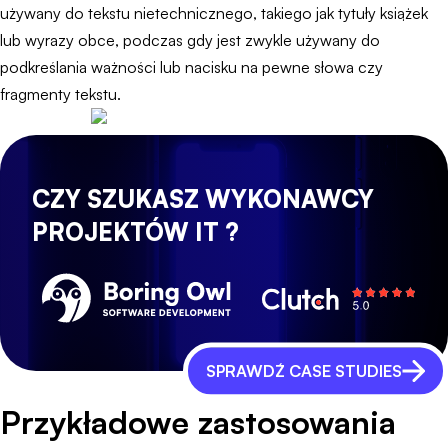
używany do tekstu nietechnicznego, takiego jak tytuły książek
lub wyrazy obce, podczas gdy jest zwykle używany do
podkreślania ważności lub nacisku na pewne słowa czy
fragmenty tekstu.
CZY SZUKASZ WYKONAWCY
PROJEKTÓW IT ?
SPRAWDŹ CASE STUDIES
Przykładowe zastosowania