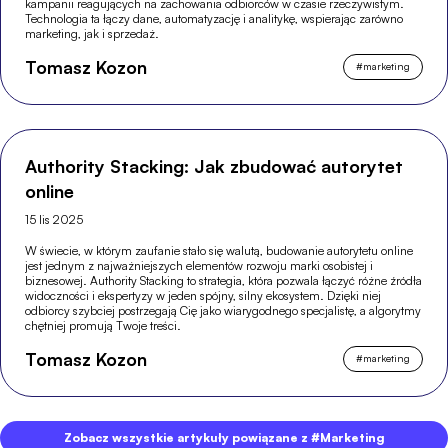
kampanii reagujących na zachowania odbiorców w czasie rzeczywistym.
Technologia ta łączy dane, automatyzację i analitykę, wspierając zarówno
marketing, jak i sprzedaż.
Tomasz Kozon
#
marketing
Authority Stacking: Jak zbudować autorytet
online
15 lis 2025
W świecie, w którym zaufanie stało się walutą, budowanie autorytetu online
jest jednym z najważniejszych elementów rozwoju marki osobistej i
biznesowej. Authority Stacking to strategia, która pozwala łączyć różne źródła
widoczności i ekspertyzy w jeden spójny, silny ekosystem. Dzięki niej
odbiorcy szybciej postrzegają Cię jako wiarygodnego specjalistę, a algorytmy
chętniej promują Twoje treści.
Tomasz Kozon
#
marketing
Zobacz wszystkie artykuły powiązane z #Marketing