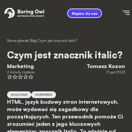
Napisz do nas
Strona główna
/
Blog
/
Czym jest znacznik italic?
Czym jest znacznik italic?
Marketing
Tomasz Kozon
2 minuty czytania
17 paź 2023
MAILCHIMP
WORDPRESS
HTML, język budowy stron internetowych,
może wydawać się zagadkowy dla
początkujących. Ten przewodnik pomoże Ci
zrozumieć jeden z jego kluczowych
elementów: znacznik Italic. To właśnie od