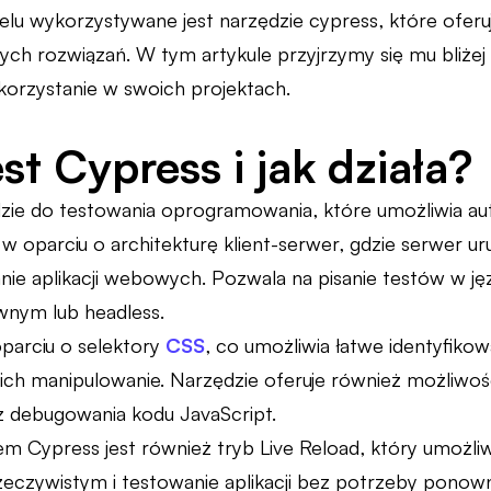
elu wykorzystywane jest narzędzie cypress, które oferuj
ych rozwiązań. W tym artykule przyjrzymy się mu bliże
orzystanie w swoich projektach.
st Cypress i jak działa?
zie do testowania oprogramowania, które umożliwia aut
w oparciu o architekturę klient-serwer, gdzie serwer u
ie aplikacji webowych. Pozwala na pisanie testów w jęz
ywnym lub headless.
oparciu o selektory
CSS
, co umożliwia łatwe identyfiko
 ich manipulowanie. Narzędzie oferuje również możliwoś
 debugowania kodu JavaScript.
Cypress jest również tryb Live Reload, który umożliwi
zeczywistym i testowanie aplikacji bez potrzeby ponow