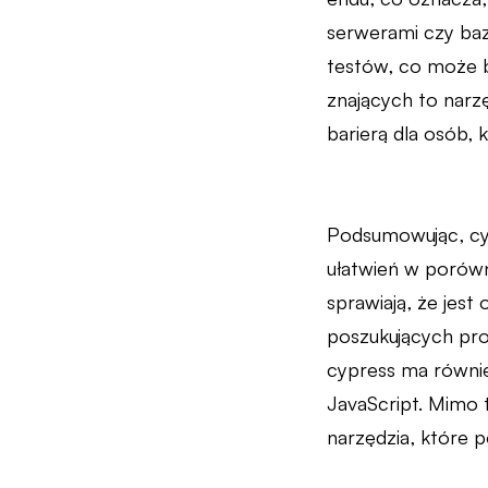
serwerami czy baza
testów, co może 
znających to narz
barierą dla osób, k
Podsumowując, cyp
ułatwień w porówn
sprawiają, że jes
poszukujących pro
cypress ma równie
JavaScript. Mimo 
narzędzia, które 