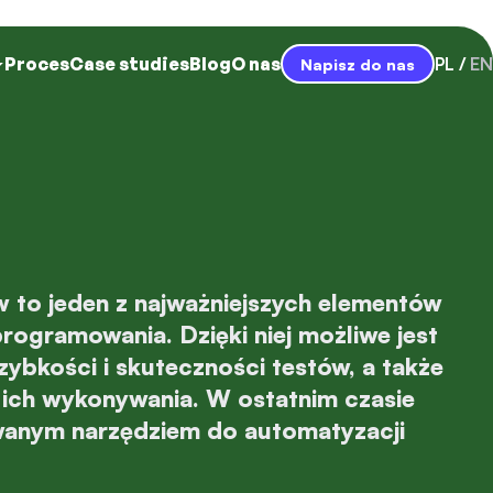
Proces
Case studies
Blog
O nas
PL
EN
Napisz do nas
 to jeden z najważniejszych elementów
rogramowania. Dzięki niej możliwe jest
szybkości i skuteczności testów, a także
 ich wykonywania. W ostatnim czasie
wanym narzędziem do automatyzacji