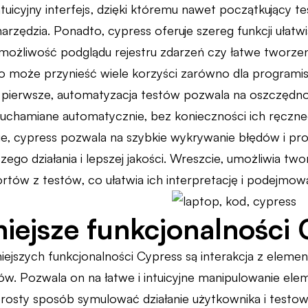
tuicyjny interfejs, dzięki któremu nawet początkujący 
arzędzia. Ponadto, cypress oferuje szereg funkcji ułat
 możliwość podglądu rejestru zdarzeń czy łatwe tworzeni
go może przynieść wiele korzyści zarówno dla programist
 pierwsze, automatyzacja testów pozwala na oszczędno
ruchamiane automatycznie, bez konieczności ich ręczn
ie, cypress pozwala na szybkie wykrywanie błędów i pro
ejszego działania i lepszej jakości. Wreszcie, umożliwia 
ortów z testów, co ułatwia ich interpretację i podejmow
iejsze funkcjonalności 
ejszych funkcjonalności Cypress są interakcja z element
w. Pozwala on na łatwe i intuicyjne manipulowanie elem
sty sposób symulować działanie użytkownika i testowa