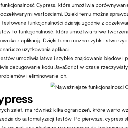
 funkcjonalność Cypress, która umożliwia porównywani
 oczekiwanymi wartościami. Dzięki temu można sprawdzać
e testowane funkcjonalności działają zgodnie z oczekiwa
stów to funkcjonalność, która umożliwia łatwe tworzen
tkownika z aplikacją. Dzięki temu można szybko stworzyć 
nariusze użytkowania aplikacji.
estów umożliwia łatwe i szybkie znajdowanie błędów i
iwia debugowanie kodu JavaScript w czasie rzeczywist
roblemów i eliminowanie ich.
ypress
ch zalet, ma również kilka ograniczeń, które warto wz
ędzia do automatyzacji testów. Po pierwsze, cypress sk
że nie jest ono idealnym rozwiązaniem do testowania apl