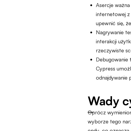
Asercje ważna
internetowej z
upewnić się, ż
Nagrywanie te
interakcji uży
rzeczywiste sce
Debugowanie t
Cypress umożl
odnajdywanie p
Wady c
Oprócz wymieniony
wyborze tego narz
endu, co oznacza, 