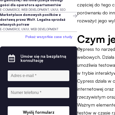
organicznej i automatyzacja obsługi
częściej do tego c
gości dla operatora apartamentów
E-COMMERCE, WEB DEVELOPMENT, UX/UI, SEO
porównaniu do inn
Marketplace domowych posiłków z
dostawą przez Wolt. Legalna sprzdaż
rozważyć jego wyk
własnych potraw
E-COMMERCE, UX/UI, WEB DEVELOPMENT
Czym je
Pokaż wszystkie case study
Cypress to narzęd
Umów się na bezpłatną
webowych. Działa 
konsultację
umożliwia testowan
w trybie interakt
Cypress działa w 
internetowej oraz
rzeczywistym oraz
Ważnym elementem 
Wyślij formularz
testów w czasie r