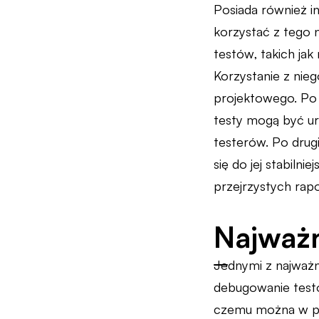
Posiada również in
korzystać z tego n
testów, takich jak
Korzystanie z nie
projektowego. Po
testy mogą być u
testerów. Po drug
się do jej stabilni
przejrzystych rap
Najważn
Jednymi z najważni
debugowanie testó
czemu można w pro