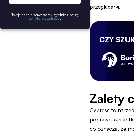
przeglądarki.
Twoje dane przetwarzamy zgodnie z naszą
polityką prywatności
.
CZY SZU
Zalety 
Cypress to narzęd
poprawności aplika
co oznacza, że mo