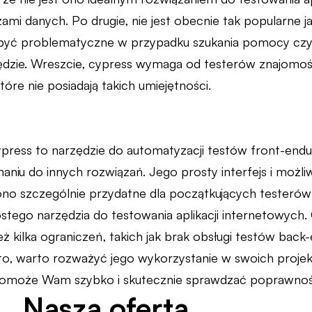
mi danych. Po drugie, nie jest obecnie tak popularne j
być problematyczne w przypadku szukania pomocy cz
ędzie. Wreszcie, cypress wymaga od testerów znajomo
tóre nie posiadają takich umiejętności.
ress to narzędzie do automatyzacji testów front-endu, 
aniu do innych rozwiązań. Jego prosty interfejs i możli
t ono szczególnie przydatne dla początkujących tester
stego narzędzia do testowania aplikacji internetowych
ż kilka ograniczeń, takich jak brak obsługi testów bac
to, warto rozważyć jego wykorzystanie w swoich projekta
pomoże Wam szybko i skutecznie sprawdzać poprawność 
Nasza oferta