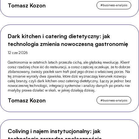
Tomasz Kozon
#
business-analysis
Dark kitchen i catering dietetyczny: jak
technologia zmienia nowoczesną gastronomię
12 cze 2026
Gastronomia w ostatnich latach przeszła cichą, ale głęboką rewolucję. Klient
coraz rzadziej chce iść do restauracji, a coraz częściej oczekuje, że to dobrze
zbilansowany, świeży posiłek sam trafi pod jego drzwi o właściwej porze. Na
tej zmianie wyrosły dwa zjawiska, które dziś wyznaczają kierunek rozwoju
całej branży, czyli dark kitchen oraz catering dietetyczny. Łączy je jedno: bez
nowoczesnej technologii, integracji systemów i analizy danych po prostu nie
miałyby prawa działać w skali, w jakiej działają dzisiaj.
Tomasz Kozon
#
business-analysis
Coliving i najem instytucjonalny: jak
technologia zarządza społecznością