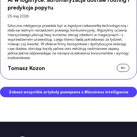
predykcja popytu
25 maj 2026
Sztuczna inteligencja przestała być w logistyce ciekawostką technologiczną i
stała się realnym narzędziem przewagi konkurencyjnej. Algorytmy uczenia
maszynowego planują trasy kurierów, sterują robotami w magazynach i z
wyprzedzeniem przewidują, czego klienci będą potrzebować za tydzień,
miesiąc czy kwartał. W efekcie firmy transportowe i dystrybucyjne skracają
czas dostaw, obniżają koszty paliwa oraz redukują nadmiarowe zapasy,
jednocześnie odpowiadając na rosnące oczekiwania konsumentów i wymogi
środowiskowe.
Tomasz Kozon
#
ai
Zobacz wszystkie artykuły powiązane z #business intelligence