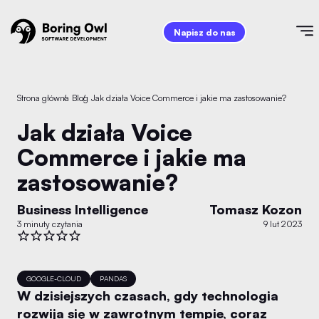
Napisz do nas
Strona główna
/
Blog
/
Jak działa Voice Commerce i jakie ma zastosowanie?
Jak działa Voice
Commerce i jakie ma
zastosowanie?
Business Intelligence
Tomasz Kozon
3 minuty czytania
9 lut 2023
GOOGLE-CLOUD
PANDAS
W dzisiejszych czasach, gdy technologia
rozwija się w zawrotnym tempie, coraz