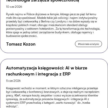
10 cze 2026
Rynek najmu w Polsce dojrzewa w tempie, którego jeszcze pięć lat temu
mało kto się spodziewał. Modele takie jak coliving i najem instytucjonalny
przestały być ciekawostką z Berlina czy Londynu i na dobre wpisały się w
krajobraz polskich miast, oferując mieszkańcom standard obsługi
porównywalny z sektorem hotelarskim. Za tą transformacją stoi technologia,
która spaja w jedną całość zarządzanie budynkiem, obsługę najemcy i
budowanie społeczności.
Tomasz Kozon
#
business-analysis
Automatyzacja księgowości: AI w biurze
rachunkowym i integracja z ERP
5 cze 2026
Księgowość wchodzi w moment, w którym sztuczna inteligencja przestaje
być ciekawostką z konferencji branżowych, a staje się realnym narzędziem
pracy. KSeF, rosnące koszty zespołów i coraz wyższe oczekiwania klientów
sprawiają, że automatyzacja procesów księgowych i integracja AI z
systemami ERP przechodzą z kategorii „warto rozważyć” do „trzeba
wdrożyć”.