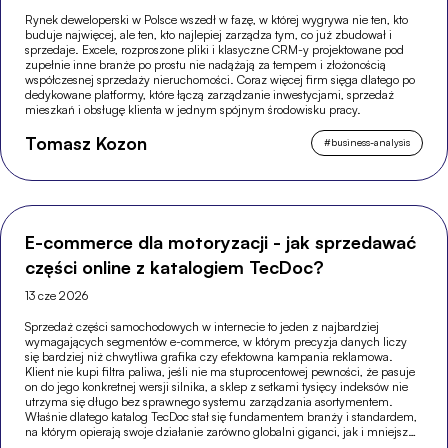
Rynek deweloperski w Polsce wszedł w fazę, w której wygrywa nie ten, kto
buduje najwięcej, ale ten, kto najlepiej zarządza tym, co już zbudował i
sprzedaje. Excele, rozproszone pliki i klasyczne CRM-y projektowane pod
zupełnie inne branże po prostu nie nadążają za tempem i złożonością
współczesnej sprzedaży nieruchomości. Coraz więcej firm sięga dlatego po
dedykowane platformy, które łączą zarządzanie inwestycjami, sprzedaż
mieszkań i obsługę klienta w jednym spójnym środowisku pracy.
Tomasz Kozon
#
business-analysis
E-commerce dla motoryzacji - jak sprzedawać
części online z katalogiem TecDoc?
13 cze 2026
Sprzedaż części samochodowych w internecie to jeden z najbardziej
wymagających segmentów e-commerce, w którym precyzja danych liczy
się bardziej niż chwytliwa grafika czy efektowna kampania reklamowa.
Klient nie kupi filtra paliwa, jeśli nie ma stuprocentowej pewności, że pasuje
on do jego konkretnej wersji silnika, a sklep z setkami tysięcy indeksów nie
utrzyma się długo bez sprawnego systemu zarządzania asortymentem.
Właśnie dlatego katalog TecDoc stał się fundamentem branży i standardem,
na którym opierają swoje działanie zarówno globalni giganci, jak i mniejsze,
wyspecjalizowane sklepy.