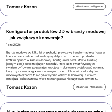
Tomasz Kozon
#
business-intelligence
Konfigurator produktów 3D w branży modowej
- jak zwiększyć konwersje?
1 cze 2026
Branża modowa od kilku lat przechodzi prawdziwą transformację cyfrową, a
klienci coraz rzadziej zadowalają się statycznym zdjęciem produktu i
krótkim opisem w karcie sklepowej. Konfigurator produktów 3D stał się
jednym z najskuteczniejszych narzędzi, które łączą świat fizyczny ze
światem cyfrowym, pozwalając kupującym dosłownie projektować ubrania,
buty czy akcesoria zgodnie z własnym gustem. Dla właścicieli sklepów
modowych oznacza to nie tylko wyższe wskaźniki konwersji, ale także
mniejszą liczbę zwrotów, większe zaangażowanie użytkowników oraz
silniejszą pozycję w wyszukiwarkach.
Tomasz Kozon
#
business-intelligence
AI w logistyce: automatyzacja dostaw routing i