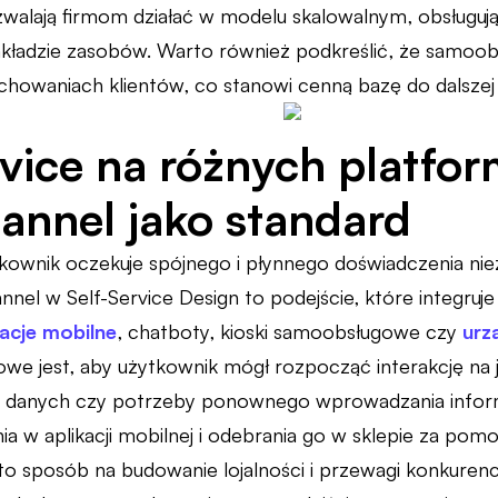
zwalają firmom działać w modelu skalowalnym, obsługuj
kładzie zasobów. Warto również podkreślić, że samoobs
chowaniach klientów, co stanowi cenną bazę do dalszej op
rvice na różnych platfo
nnel jako standard
ownik oczekuje spójnego i płynnego doświadczenia nieza
nnel w Self-Service Design to podejście, które integruj
kacje mobilne
, chatboty, kioski samoobsługowe czy
urz
owe jest, aby użytkownik mógł rozpocząć interakcję na 
ty danych czy potrzeby ponownego wprowadzania inform
ia w aplikacji mobilnej i odebrania go w sklepie za po
to sposób na budowanie lojalności i przewagi konkurency