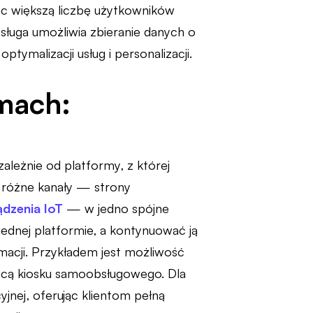
ąc większą liczbę użytkowników
ługa umożliwia zbieranie danych o
tymalizacji usług i personalizacji.
rmach:
leżnie od platformy, z której
e różne kanały — strony
ądzenia IoT
— w jedno spójne
jednej platformie, a kontynuować ją
acji. Przykładem jest możliwość
mocą kiosku samoobsługowego. Dla
jnej, oferując klientom pełną