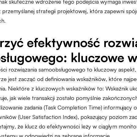
dnak skuteczne wdrożenie tego podejścia wymaga inwes
z przemyślanej strategii projektowej, która zapewni spó
ch.
rzyć efektywność rozwi
sługowego: kluczowe w
ci rozwiązania samoobsługowego to kluczowy aspekt, a
ze jest zacząć od definiowania wskaźników, które najpeł
ia. Niektóre z kluczowych wskaźników to: Wskaźnik uk
zuje, jak wiele transakcji zostało pomyślnie zakończony
lizowanie zadania (Task Completion Time) informujący 
owników (User Satisfaction Index), pokazujący poziom z
ętajmy, że klucz do efektywności leży w ciągłym monit
ystemu w odpowiedzi na zebrane informacje.