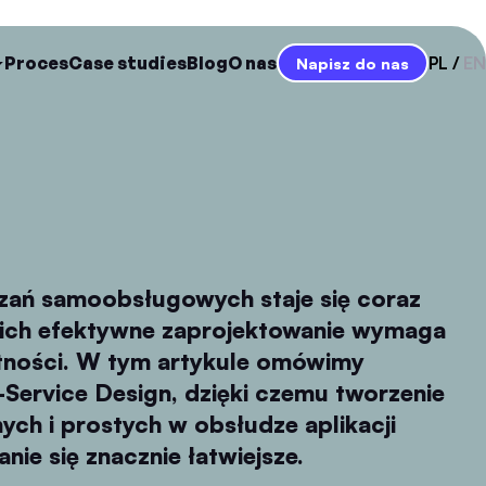
Proces
Case studies
Blog
O nas
PL
EN
Napisz do nas
zań samoobsługowych staje się coraz
a ich efektywne zaprojektowanie wymaga
tności. W tym artykule omówimy
-Service Design, dzięki czemu tworzenie
nych i prostych w obsłudze aplikacji
ie się znacznie łatwiejsze.