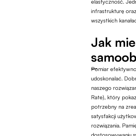
elastyczność. Je
infrastrukturę ora
wszystkich kanała
Jak mie
samoob
Pomiar efektywnoś
udoskonalać. Dobr
naszego rozwiązan
Rate), który poka
potrzebny na zrea
satysfakcji użytk
rozwiązania. Pami
dostosowywaniu s