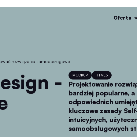
Oferta
jektować rozwiązania samoobsługowe
MOCKUP
HTML5
Projektowanie rozwią
bardziej popularne, 
e
odpowiednich umieję
kluczowe zasady Self
intuicyjnych, użytecz
samoobsługowych stan