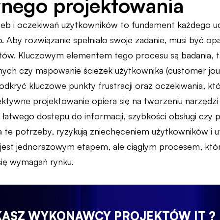
nego projektowania
zeb i oczekiwań użytkowników to fundament każdego u
Aby rozwiązanie spełniało swoje zadanie, musi być opar
tów. Kluczowym elementem tego procesu są badania, ta
danych czy mapowanie ścieżek użytkownika (customer jo
odkryć kluczowe punkty frustracji oraz oczekiwania, kt
ktywne projektowanie opiera się na tworzeniu narzędz
atwego dostępu do informacji, szybkości obsługi czy pe
 te potrzeby, ryzykują zniechęceniem użytkowników i utr
 jest jednorazowym etapem, ale ciągłym procesem, kt
się wymagań rynku.
KASZ WYKONAWCY PROJEKTÓW IT ?