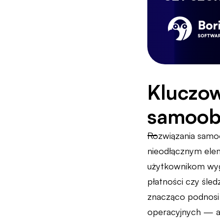
Kluczow
samoob
Rozwiązania samoo
nieodłącznym ele
użytkownikom wygod
płatności czy śle
znacząco podnosi 
operacyjnych — a