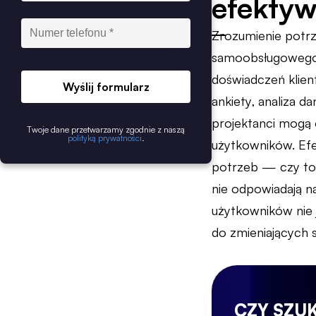
efektyw
Zrozumienie potr
samoobsługowego. 
doświadczeń klien
Wyślij formularz
ankiety, analiza 
projektanci mogą 
Twoje dane przetwarzamy zgodnie z naszą
polityką prywatności
.
użytkowników. Efe
potrzeb — czy to ł
nie odpowiadają na
użytkowników nie
do zmieniających 
CZY SZU