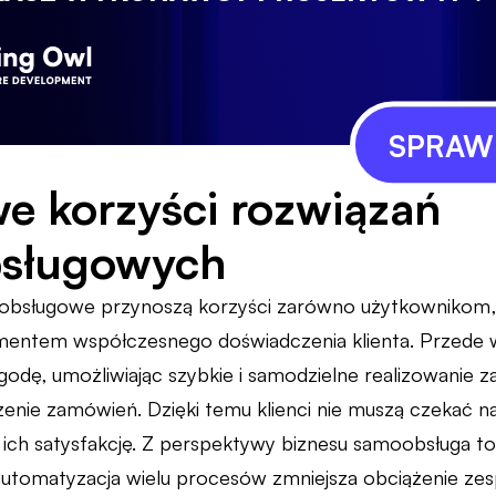
SPRAWD
e korzyści rozwiązań
sługowych
bsługowe przynoszą korzyści zarówno użytkownikom, ja
mentem współczesnego doświadczenia klienta. Przede 
ę, umożliwiając szybkie i samodzielne realizowanie zad
dzenie zamówień. Dzięki temu klienci nie muszą czekać n
ich satysfakcję. Z perspektywy biznesu samoobsługa t
utomatyzacja wielu procesów zmniejsza obciążenie ze