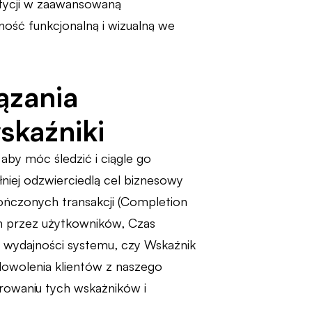
tycji w zaawansowaną
jność funkcjonalną i wizualną we
ązania
skaźniki
by móc śledzić i ciągle go
niej odzwierciedlą cel biznesowy
ończonych transakcji (Completion
ch przez użytkowników, Czas
o wydajności systemu, czy Wskaźnik
adowolenia klientów z naszego
orowaniu tych wskażników i