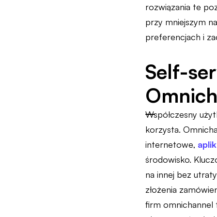
rozwiązania te po
przy mniejszym na
preferencjach i za
Self-se
Omnicha
Współczesny użytk
korzysta. Omnicha
internetowe,
apli
środowisko. Klucz
na innej bez utra
złożenia zamówien
firm omnichannel 