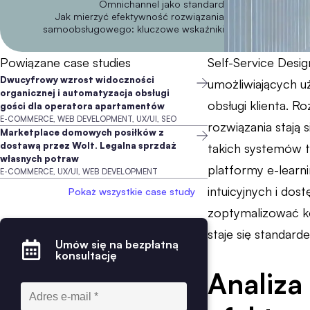
Omnichannel jako standard
Jak mierzyć efektywność rozwiązania
samoobsługowego: kluczowe wskaźniki
Powiązane case studies
Self-Service Desig
Dwucyfrowy wzrost widoczności
umożliwiających u
organicznej i automatyzacja obsługi
obsługi klienta. 
gości dla operatora apartamentów
E-COMMERCE, WEB DEVELOPMENT, UX/UI, SEO
rozwiązania stają
Marketplace domowych posiłków z
dostawą przez Wolt. Legalna sprzdaż
takich systemów t
własnych potraw
platformy e-learn
E-COMMERCE, UX/UI, WEB DEVELOPMENT
intuicyjnych i dos
Pokaż wszystkie case study
zoptymalizować ko
staje się standar
Umów się na bezpłatną
konsultację
Analiza