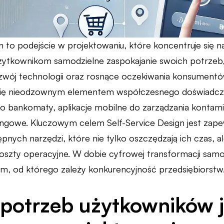
n to podejście w projektowaniu, które koncentruje się 
żytkownikom samodzielne zaspokajanie swoich potrzeb
Rozwój technologii oraz rosnące oczekiwania konsumen
 się nieodzownym elementem współczesnego doświadcze
o bankomaty, aplikacje mobilne do zarządzania kontami
ingowe. Kluczowym celem Self-Service Design jest zap
tępnych narzędzi, które nie tylko oszczędzają ich czas,
szty operacyjne. W dobie cyfrowej transformacji sam
dem, od którego zależy konkurencyjność przedsiębiorstw
 potrzeb użytkowników j