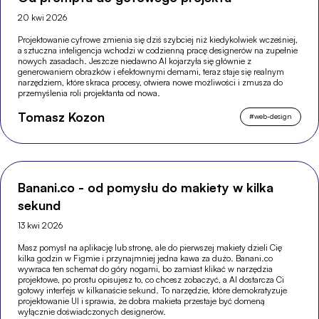
20 kwi 2026
Projektowanie cyfrowe zmienia się dziś szybciej niż kiedykolwiek wcześniej,
a sztuczna inteligencja wchodzi w codzienną pracę designerów na zupełnie
nowych zasadach. Jeszcze niedawno AI kojarzyła się głównie z
generowaniem obrazków i efektownymi demami, teraz staje się realnym
narzędziem, które skraca procesy, otwiera nowe możliwości i zmusza do
przemyślenia roli projektanta od nowa.
Tomasz Kozon
#
web-design
Banani.co - od pomysłu do makiety w kilka
sekund
13 kwi 2026
Masz pomysł na aplikację lub stronę, ale do pierwszej makiety dzieli Cię
kilka godzin w Figmie i przynajmniej jedna kawa za dużo. Banani.co
wywraca ten schemat do góry nogami, bo zamiast klikać w narzędzia
projektowe, po prostu opisujesz to, co chcesz zobaczyć, a AI dostarcza Ci
gotowy interfejs w kilkanaście sekund. To narzędzie, które demokratyzuje
projektowanie UI i sprawia, że dobra makieta przestaje być domeną
wyłącznie doświadczonych designerów.