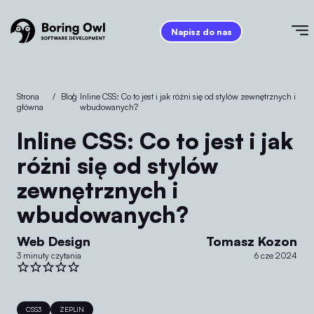
Napisz do nas
Strona
/
Blog
/
Inline CSS: Co to jest i jak różni się od stylów zewnętrznych i
główna
wbudowanych?
Inline CSS: Co to jest i jak
różni się od stylów
zewnętrznych i
wbudowanych?
Web Design
Tomasz Kozon
3 minuty czytania
6 cze 2024
CSS3
ZEPLIN