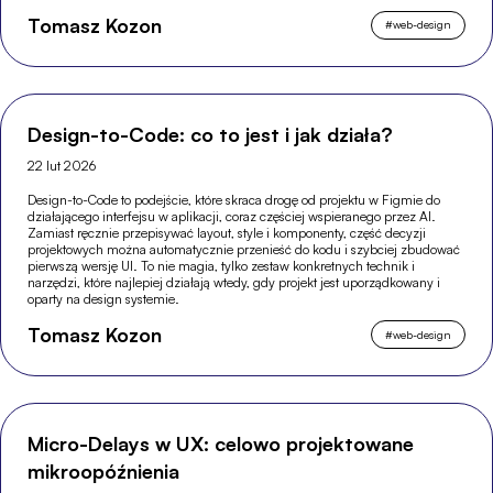
Tomasz Kozon
#
web-design
Design-to-Code: co to jest i jak działa?
22 lut 2026
Design-to-Code to podejście, które skraca drogę od projektu w Figmie do
działającego interfejsu w aplikacji, coraz częściej wspieranego przez AI.
Zamiast ręcznie przepisywać layout, style i komponenty, część decyzji
projektowych można automatycznie przenieść do kodu i szybciej zbudować
pierwszą wersję UI. To nie magia, tylko zestaw konkretnych technik i
narzędzi, które najlepiej działają wtedy, gdy projekt jest uporządkowany i
oparty na design systemie.
Tomasz Kozon
#
web-design
Micro-Delays w UX: celowo projektowane
mikroopóźnienia