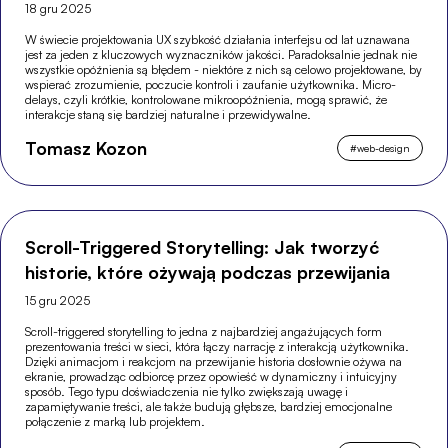
18 gru 2025
W świecie projektowania UX szybkość działania interfejsu od lat uznawana
jest za jeden z kluczowych wyznaczników jakości. Paradoksalnie jednak nie
wszystkie opóźnienia są błędem - niektóre z nich są celowo projektowane, by
wspierać zrozumienie, poczucie kontroli i zaufanie użytkownika. Micro-
delays, czyli krótkie, kontrolowane mikroopóźnienia, mogą sprawić, że
interakcje staną się bardziej naturalne i przewidywalne.
Tomasz Kozon
#
web-design
Scroll-Triggered Storytelling: Jak tworzyć
historie, które ożywają podczas przewijania
15 gru 2025
Scroll-triggered storytelling to jedna z najbardziej angażujących form
prezentowania treści w sieci, która łączy narrację z interakcją użytkownika.
Dzięki animacjom i reakcjom na przewijanie historia dosłownie ożywa na
ekranie, prowadząc odbiorcę przez opowieść w dynamiczny i intuicyjny
sposób. Tego typu doświadczenia nie tylko zwiększają uwagę i
zapamiętywanie treści, ale także budują głębsze, bardziej emocjonalne
połączenie z marką lub projektem.