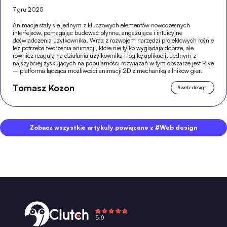
7 gru 2025
Animacje stały się jednym z kluczowych elementów nowoczesnych
interfejsów, pomagając budować płynne, angażujące i intuicyjne
doświadczenia użytkownika. Wraz z rozwojem narzędzi projektowych rośnie
też potrzeba tworzenia animacji, które nie tylko wyglądają dobrze, ale
również reagują na działania użytkownika i logikę aplikacji. Jednym z
najszybciej zyskujących na popularności rozwiązań w tym obszarze jest Rive
– platforma łącząca możliwości animacji 2D z mechaniką silników gier.
Tomasz Kozon
#
web-design
Zobacz wszystkie artykuły powiązane z #Web design