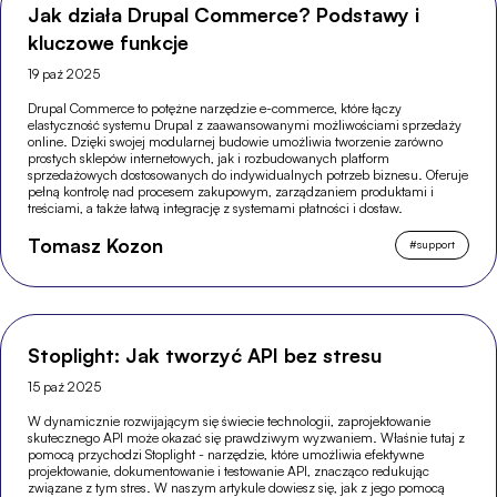
Jak działa Drupal Commerce? Podstawy i
kluczowe funkcje
19 paź 2025
Drupal Commerce to potężne narzędzie e-commerce, które łączy
elastyczność systemu Drupal z zaawansowanymi możliwościami sprzedaży
online. Dzięki swojej modularnej budowie umożliwia tworzenie zarówno
prostych sklepów internetowych, jak i rozbudowanych platform
sprzedażowych dostosowanych do indywidualnych potrzeb biznesu. Oferuje
pełną kontrolę nad procesem zakupowym, zarządzaniem produktami i
treściami, a także łatwą integrację z systemami płatności i dostaw.
Tomasz Kozon
#
support
Stoplight: Jak tworzyć API bez stresu
15 paź 2025
W dynamicznie rozwijającym się świecie technologii, zaprojektowanie
skutecznego API może okazać się prawdziwym wyzwaniem. Właśnie tutaj z
pomocą przychodzi Stoplight - narzędzie, które umożliwia efektywne
projektowanie, dokumentowanie i testowanie API, znacząco redukując
związane z tym stres. W naszym artykule dowiesz się, jak z jego pomocą