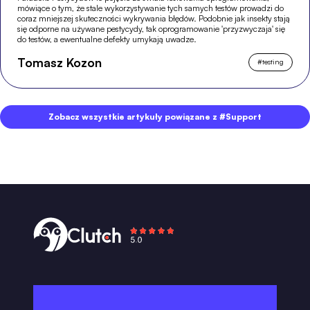
mówiące o tym, że stale wykorzystywanie tych samych testów prowadzi do
coraz mniejszej skuteczności wykrywania błędów. Podobnie jak insekty stają
się odporne na używane pestycydy, tak oprogramowanie 'przyzwyczaja' się
do testów, a ewentualne defekty umykają uwadze.
Tomasz Kozon
#
testing
Zobacz wszystkie artykuły powiązane z #Support