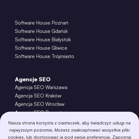
Software House Poznań
Software House Gdańsk
Software House Białystok
Software House Gliwice
Software House Trójmiasto
Agencje SEO
Agencja SEO Warszawa
Agencja SEO Kraków
Agencja SEO Wrocław
Agencja SEO Poznań
Agencja SEO Gdańsk
Nasza strona korzysta z ciasteczek, aby świadczyć usługi na
Agencja SEO Toruń
najwyższym poziomie. Możesz zaakceptować wszystkie pliki
cookies, lub dostosować je pod swoje preferencje. Zapoznaj