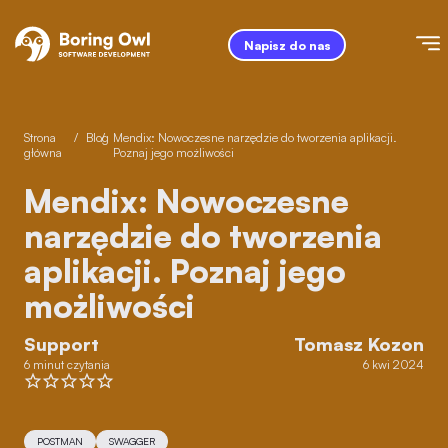
Napisz do nas
Strona
/
Blog
/
Mendix: Nowoczesne narzędzie do tworzenia aplikacji.
główna
Poznaj jego możliwości
Mendix: Nowoczesne
narzędzie do tworzenia
aplikacji. Poznaj jego
możliwości
Support
Tomasz Kozon
6 minut czytania
6 kwi 2024
POSTMAN
SWAGGER