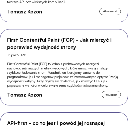
tworzyć API bez większych komplikacji.
Tomasz Kozon
#
back-end
First Contentful Paint (FCP) - Jak mierzyć i
poprawiać wydajność strony
15 paź 2025
First Contentful Paint (FCP) to jedno z podstawowych narzędzi
najnowocześniejszych metryk webowych, które umożliwiają analizę
szybkości ładowania stron. Poradnik ten kierujemy zarówno do
programistów, jak i managerów projektów, zainteresowanych optymalizacją
wydajności witryny. Przyjrzymy się dokładnie, jak mierzyć FCP i jak
poprawić te wartości w celu zwiększenia szybkości ładowania strony.
Tomasz Kozon
#
support
API-first - co to jest i powód jej rosnącej