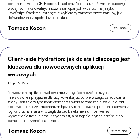
połączeniu MongoDB, Express, React oraz Node.js umożliwia on budowę
wydajnych i skalowalnych rozwiązań opartych w całości na języku
JavaScript. Stack ten jest chętnie wybierany zarówno przez startupy, jak i
doświadczone zespoły developerskie.
Tomasz Kozon
#
fullstack
Client-side Hydration: jak działa i dlaczego jest
kluczowa dla nowoczesnych aplikacji
webowych
13 gru 2025
Nowoczesne aplikacje webowe muszą być jednocześnie szybkie,
interaktywne i przyjazne dla użytkownika już od pierwszego załadowania
strony. Właśnie w tym kontekście coraz większe znaczenie zyskuje client-
side hydration, czyli mechanizm łączący renderowanie po stronie serwera z
logiką uruchamianą w przeglądarce. Dzięki niemu możliwe jest
wyświetlenie treści niemal natychmiast, a następnie płynne przejście do
pełnej interaktywności aplikacji.
Tomasz Kozon
#
front-end