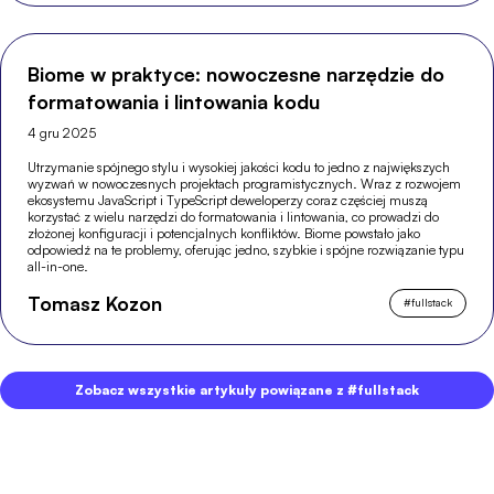
Biome w praktyce: nowoczesne narzędzie do
formatowania i lintowania kodu
4 gru 2025
Utrzymanie spójnego stylu i wysokiej jakości kodu to jedno z największych
wyzwań w nowoczesnych projektach programistycznych. Wraz z rozwojem
ekosystemu JavaScript i TypeScript deweloperzy coraz częściej muszą
korzystać z wielu narzędzi do formatowania i lintowania, co prowadzi do
złożonej konfiguracji i potencjalnych konfliktów. Biome powstało jako
odpowiedź na te problemy, oferując jedno, szybkie i spójne rozwiązanie typu
all-in-one.
Tomasz Kozon
#
fullstack
Zobacz wszystkie artykuły powiązane z #fullstack