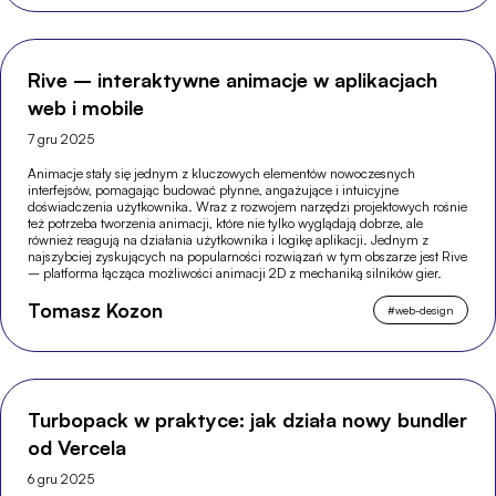
Rive – interaktywne animacje w aplikacjach
web i mobile
7 gru 2025
Animacje stały się jednym z kluczowych elementów nowoczesnych
interfejsów, pomagając budować płynne, angażujące i intuicyjne
doświadczenia użytkownika. Wraz z rozwojem narzędzi projektowych rośnie
też potrzeba tworzenia animacji, które nie tylko wyglądają dobrze, ale
również reagują na działania użytkownika i logikę aplikacji. Jednym z
najszybciej zyskujących na popularności rozwiązań w tym obszarze jest Rive
– platforma łącząca możliwości animacji 2D z mechaniką silników gier.
Tomasz Kozon
#
web-design
Turbopack w praktyce: jak działa nowy bundler
od Vercela
6 gru 2025