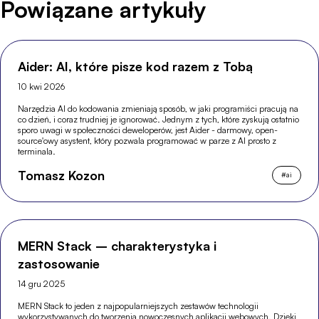
Powiązane artykuły
Aider: AI, które pisze kod razem z Tobą
10 kwi 2026
Narzędzia AI do kodowania zmieniają sposób, w jaki programiści pracują na
co dzień, i coraz trudniej je ignorować. Jednym z tych, które zyskują ostatnio
sporo uwagi w społeczności deweloperów, jest Aider - darmowy, open-
source'owy asystent, który pozwala programować w parze z AI prosto z
terminala.
Tomasz Kozon
#
ai
MERN Stack – charakterystyka i
zastosowanie
14 gru 2025
MERN Stack to jeden z najpopularniejszych zestawów technologii
wykorzystywanych do tworzenia nowoczesnych aplikacji webowych. Dzięki