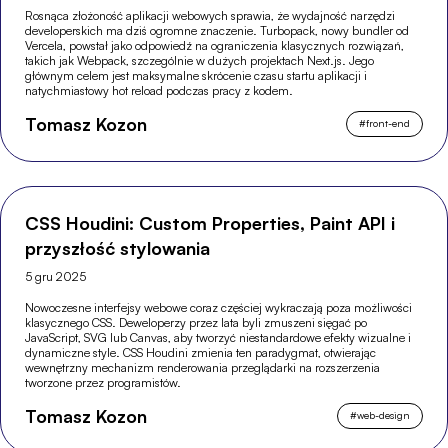
Rosnąca złożoność aplikacji webowych sprawia, że wydajność narzędzi
developerskich ma dziś ogromne znaczenie. Turbopack, nowy bundler od
Vercela, powstał jako odpowiedź na ograniczenia klasycznych rozwiązań,
takich jak Webpack, szczególnie w dużych projektach Next.js. Jego
głównym celem jest maksymalne skrócenie czasu startu aplikacji i
natychmiastowy hot reload podczas pracy z kodem.
Tomasz Kozon
#
front-end
CSS Houdini: Custom Properties, Paint API i
przyszłość stylowania
5 gru 2025
Nowoczesne interfejsy webowe coraz częściej wykraczają poza możliwości
klasycznego CSS. Deweloperzy przez lata byli zmuszeni sięgać po
JavaScript, SVG lub Canvas, aby tworzyć niestandardowe efekty wizualne i
dynamiczne style. CSS Houdini zmienia ten paradygmat, otwierając
wewnętrzny mechanizm renderowania przeglądarki na rozszerzenia
tworzone przez programistów.
Tomasz Kozon
#
web-design