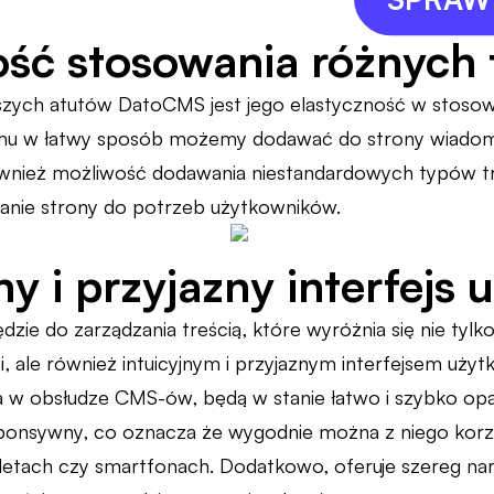
ść stosowania różnych 
zych atutów DatoCMS jest jego elastyczność w stosow
iemu w łatwy sposób możemy dodawać do strony wiadomośc
wnież możliwość dodawania niestandardowych typów tr
anie strony do potrzeb użytkowników.
ny i przyjazny interfejs
zie do zarządzania treścią, które wyróżnia się nie ty
, ale również intuicyjnym i przyjaznym interfejsem uży
 w obsłudze CMS-ów, będą w stanie łatwo i szybko opa
ponsywny, co oznacza że wygodnie można z niego korzy
etach czy smartfonach. Dodatkowo, oferuje szereg narzę