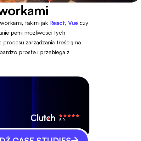
eworkami
workami, takimi jak
React
,
Vue
czy
nie pełni możliwości tych
e procesu zarządzania treścią na
ardzo proste i przebiega z
Ź CASE STUDIES