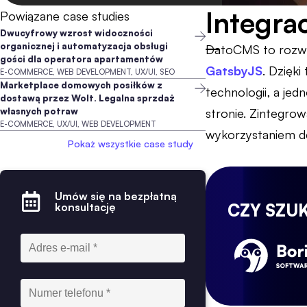
Integra
Powiązane case studies
Dwucyfrowy wzrost widoczności
organicznej i automatyzacja obsługi
DatoCMS to rozwią
gości dla operatora apartamentów
GatsbyJS
. Dzięki
E-COMMERCE, WEB DEVELOPMENT, UX/UI, SEO
Marketplace domowych posiłków z
technologii, a jed
dostawą przez Wolt. Legalna sprzdaż
własnych potraw
stronie. Zintegro
E-COMMERCE, UX/UI, WEB DEVELOPMENT
wykorzystaniem de
Pokaż wszystkie case study
Umów się na bezpłatną
konsultację
CZY SZU