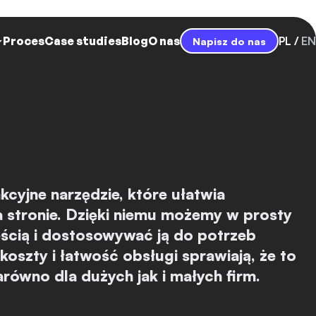
Proces
Case studies
Blog
O nas
PL
EN
Napisz do nas
cyjne narzędzie, które ułatwia
a stronie. Dzięki niemu możemy w prosty
ścią i dostosowywać ją do potrzeb
koszty i łatwość obsługi sprawiają, że to
arówno dla dużych jak i małych firm.