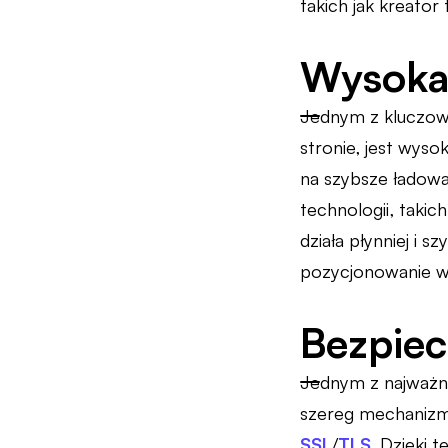
takich jak kreator
Wysoka 
Jednym z kluczow
stronie, jest wyso
na szybsze ładowa
technologii, takich
działa płynniej i 
pozycjonowanie w
Bezpiec
Jednym z najważn
szereg mechanizmó
SSL
/
TLS
. Dzięki