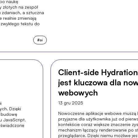
lbo naukę
y złotych na zespół
 zdaniach, a sztuczna
e realnie zmieniają
 zwykłego tekstu do
#
ai
Client-side Hydration:
jest kluczowa dla now
webowych
13 gru 2025
i
ch. Dzięki
Nowoczesne aplikacje webowe muszą by
n budowę
przyjazne dla użytkownika już od pier
u JavaScript.
kontekście coraz większe znaczenie zysk
doświadczone
mechanizm łączący renderowanie po st
przeglądarce. Dzięki niemu możliwe jest