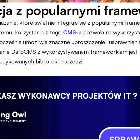
cja z popularnymi fram
zanie, które świetnie integruje się z popularnymi frame
 temu, korzystanie z tego
CMS-a
pozwala na wykorzysta
nocześnie umożliwia znaczne uproszczenie i usprawnieni
wanie DatoCMS z wykorzystywanym frameworkiem jest b
dykowanych bibliotek i narzędzi.
KASZ WYKONAWCY PROJEKTÓW IT ?
SPRAWD