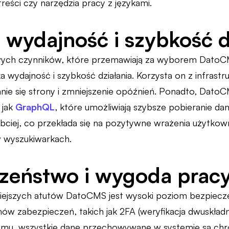
 treści czy narzędzia pracy z językami.
wydajność i szybkość d
ych czynników, które przemawiają za wyborem DatoCMS
ka wydajność i szybkość działania. Korzysta on z infrastr
nie się strony i zmniejszenie opóźnień. Ponadto, Dato
 jak
GraphQL
, które umożliwiają szybsze pobieranie da
szybciej, co przekłada się na pozytywne wrażenia użytk
 wyszukiwarkach.
zeństwo i wygoda pracy
iejszych atutów DatoCMS jest wysoki poziom bezpiecz
w zabezpieczeń, takich jak 2FA (weryfikacja dwuskład
 temu, wszystkie dane przechowywane w systemie są ch