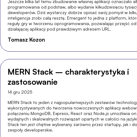
Jeszcze kilka lat temu zbudowanie własnej aplikacji oznaczało a
programowania od podstaw, albo wydanie kilkudziesięciu tysięc
deweloperów. Dziś wystarczy dobrze opisać swój pomysł w kilku
inteligencja zrobi całą resztę. Emergent to jedna z platform, któr
reguły gry w tworzeniu oprogramowania, pozwalając przejść od
działającej aplikacji pod prawdziwym adresem URL.
Tomasz Kozon
MERN Stack – charakterystyka i
zastosowanie
14 gru 2025
MERN Stack to jeden z najpopularniejszych zestawów technologi
wykorzystywanych do tworzenia nowoczesnych aplikacji webowy
połączeniu MongoDB, Express, React oraz Node.js umożliwia o
wydajnych i skalowalnych rozwiązań opartych w całości na język
Stack ten jest chętnie wybierany zarówno przez startupy, jak i 
zespoły developerskie.