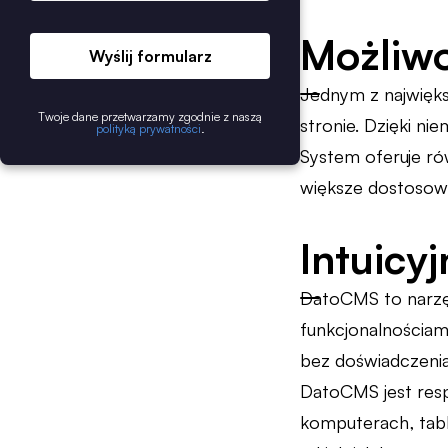
Możliwo
Wyślij formularz
Jednym z najwięks
Twoje dane przetwarzamy zgodnie z naszą
stronie. Dzięki n
polityką prywatności
.
System oferuje ró
większe dostosow
Intuicyj
DatoCMS to narzęd
funkcjonalnościami
bez doświadczenia
DatoCMS jest res
komputerach, tabl