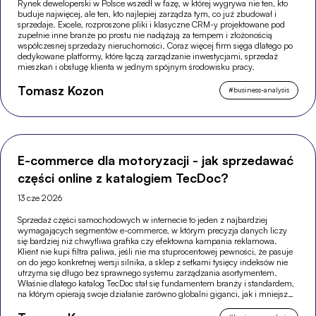
Rynek deweloperski w Polsce wszedł w fazę, w której wygrywa nie ten, kto
buduje najwięcej, ale ten, kto najlepiej zarządza tym, co już zbudował i
sprzedaje. Excele, rozproszone pliki i klasyczne CRM-y projektowane pod
zupełnie inne branże po prostu nie nadążają za tempem i złożonością
współczesnej sprzedaży nieruchomości. Coraz więcej firm sięga dlatego po
dedykowane platformy, które łączą zarządzanie inwestycjami, sprzedaż
mieszkań i obsługę klienta w jednym spójnym środowisku pracy.
Tomasz Kozon
#
business-analysis
E-commerce dla motoryzacji - jak sprzedawać
części online z katalogiem TecDoc?
13 cze 2026
Sprzedaż części samochodowych w internecie to jeden z najbardziej
wymagających segmentów e-commerce, w którym precyzja danych liczy
się bardziej niż chwytliwa grafika czy efektowna kampania reklamowa.
Klient nie kupi filtra paliwa, jeśli nie ma stuprocentowej pewności, że pasuje
on do jego konkretnej wersji silnika, a sklep z setkami tysięcy indeksów nie
utrzyma się długo bez sprawnego systemu zarządzania asortymentem.
Właśnie dlatego katalog TecDoc stał się fundamentem branży i standardem,
na którym opierają swoje działanie zarówno globalni giganci, jak i mniejsze,
wyspecjalizowane sklepy.