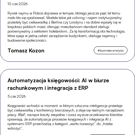
10 cze 2026
Rynek najmu w Polsce dojrzewa w tempie, którego jeszcze pięć lat temu
mało kto się spodziewał. Modele takie jak coliving i najem instytucjonalny
przestały być ciekawostką z Berlina czy Londynu i na dobre wpisały się w
krajobraz polskich miast, oferując mieszkańcom standard obsługi
porównywalny z sektorem hotelarskim. Za tą transformacją stoi technologia,
która spaja w jedną całość zarządzanie budynkiem, obsługę najemcy i
budowanie społeczności.
Tomasz Kozon
#
business-analysis
Automatyzacja księgowości: AI w biurze
rachunkowym i integracja z ERP
5 cze 2026
Księgowość wchodzi w moment, w którym sztuczna inteligencja przestaje
być ciekawostką z konferencji branżowych, a staje się realnym narzędziem
pracy. KSeF, rosnące koszty zespołów i coraz wyższe oczekiwania klientów
sprawiają, że automatyzacja procesów księgowych i integracja AI z
systemami ERP przechodzą z kategorii „warto rozważyć” do „trzeba
wdrożyć”.