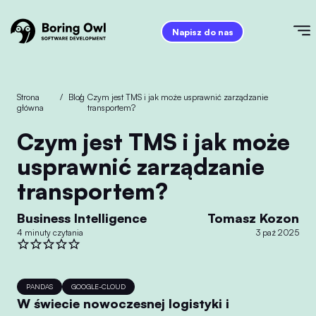
Napisz do nas
Strona
/
Blog
/
Czym jest TMS i jak może usprawnić zarządzanie
główna
transportem?
Czym jest TMS i jak może
usprawnić zarządzanie
transportem?
Business Intelligence
Tomasz Kozon
4 minuty czytania
3 paź 2025
PANDAS
GOOGLE-CLOUD
W świecie nowoczesnej logistyki i