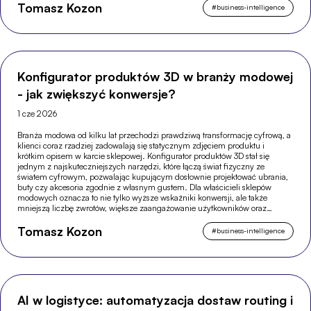
Tomasz Kozon
#
business-intelligence
Konfigurator produktów 3D w branży modowej
- jak zwiększyć konwersje?
1 cze 2026
Branża modowa od kilku lat przechodzi prawdziwą transformację cyfrową, a
klienci coraz rzadziej zadowalają się statycznym zdjęciem produktu i
krótkim opisem w karcie sklepowej. Konfigurator produktów 3D stał się
jednym z najskuteczniejszych narzędzi, które łączą świat fizyczny ze
światem cyfrowym, pozwalając kupującym dosłownie projektować ubrania,
buty czy akcesoria zgodnie z własnym gustem. Dla właścicieli sklepów
modowych oznacza to nie tylko wyższe wskaźniki konwersji, ale także
mniejszą liczbę zwrotów, większe zaangażowanie użytkowników oraz
silniejszą pozycję w wyszukiwarkach.
Tomasz Kozon
#
business-intelligence
AI w logistyce: automatyzacja dostaw routing i