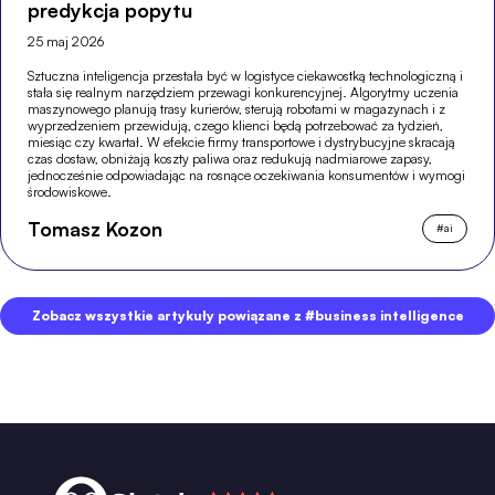
predykcja popytu
25 maj 2026
Sztuczna inteligencja przestała być w logistyce ciekawostką technologiczną i
stała się realnym narzędziem przewagi konkurencyjnej. Algorytmy uczenia
maszynowego planują trasy kurierów, sterują robotami w magazynach i z
wyprzedzeniem przewidują, czego klienci będą potrzebować za tydzień,
miesiąc czy kwartał. W efekcie firmy transportowe i dystrybucyjne skracają
czas dostaw, obniżają koszty paliwa oraz redukują nadmiarowe zapasy,
jednocześnie odpowiadając na rosnące oczekiwania konsumentów i wymogi
środowiskowe.
Tomasz Kozon
#
ai
Zobacz wszystkie artykuły powiązane z #business intelligence