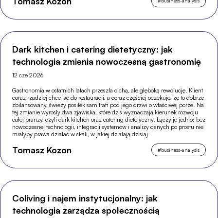
Tomasz Kozon
#
business-analysis
Dark kitchen i catering dietetyczny: jak
technologia zmienia nowoczesną gastronomię
12 cze 2026
Gastronomia w ostatnich latach przeszła cichą, ale głęboką rewolucję. Klient
coraz rzadziej chce iść do restauracji, a coraz częściej oczekuje, że to dobrze
zbilansowany, świeży posiłek sam trafi pod jego drzwi o właściwej porze. Na
tej zmianie wyrosły dwa zjawiska, które dziś wyznaczają kierunek rozwoju
całej branży, czyli dark kitchen oraz catering dietetyczny. Łączy je jedno: bez
nowoczesnej technologii, integracji systemów i analizy danych po prostu nie
miałyby prawa działać w skali, w jakiej działają dzisiaj.
Tomasz Kozon
#
business-analysis
Coliving i najem instytucjonalny: jak
technologia zarządza społecznością