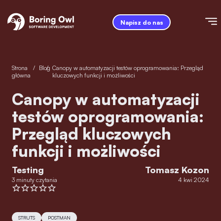
Napisz do nas
Strona
/
Blog
/
Canopy w automatyzacji testów oprogramowania: Przegląd
główna
kluczowych funkcji i możliwości
Canopy w automatyzacji
testów oprogramowania:
Przegląd kluczowych
funkcji i możliwości
Testing
Tomasz Kozon
3 minuty czytania
4 kwi 2024
STRUTS
POSTMAN