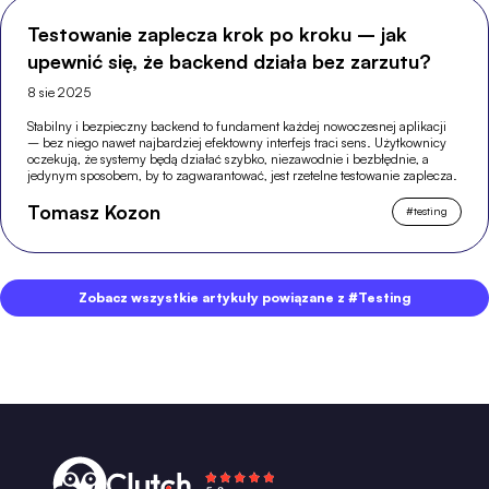
Testowanie zaplecza krok po kroku – jak
upewnić się, że backend działa bez zarzutu?
8 sie 2025
Stabilny i bezpieczny backend to fundament każdej nowoczesnej aplikacji
– bez niego nawet najbardziej efektowny interfejs traci sens. Użytkownicy
oczekują, że systemy będą działać szybko, niezawodnie i bezbłędnie, a
jedynym sposobem, by to zagwarantować, jest rzetelne testowanie zaplecza.
Tomasz Kozon
#
testing
Zobacz wszystkie artykuły powiązane z #Testing