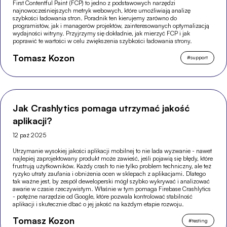
First Contentful Paint (FCP) to jedno z podstawowych narzędzi
najnowocześniejszych metryk webowych, które umożliwiają analizę
szybkości ładowania stron. Poradnik ten kierujemy zarówno do
programistów, jak i managerów projektów, zainteresowanych optymalizacją
wydajności witryny. Przyjrzymy się dokładnie, jak mierzyć FCP i jak
poprawić te wartości w celu zwiększenia szybkości ładowania strony.
Tomasz Kozon
#
support
Jak Crashlytics pomaga utrzymać jakość
aplikacji?
12 paź 2025
Utrzymanie wysokiej jakości aplikacji mobilnej to nie lada wyzwanie - nawet
najlepiej zaprojektowany produkt może zawieść, jeśli pojawią się błędy, które
frustrują użytkowników. Każdy crash to nie tylko problem techniczny, ale też
ryzyko utraty zaufania i obniżenia ocen w sklepach z aplikacjami. Dlatego
tak ważne jest, by zespół deweloperski mógł szybko wykrywać i analizować
awarie w czasie rzeczywistym. Właśnie w tym pomaga Firebase Crashlytics
- potężne narzędzie od Google, które pozwala kontrolować stabilność
aplikacji i skutecznie dbać o jej jakość na każdym etapie rozwoju.
Tomasz Kozon
#
testing