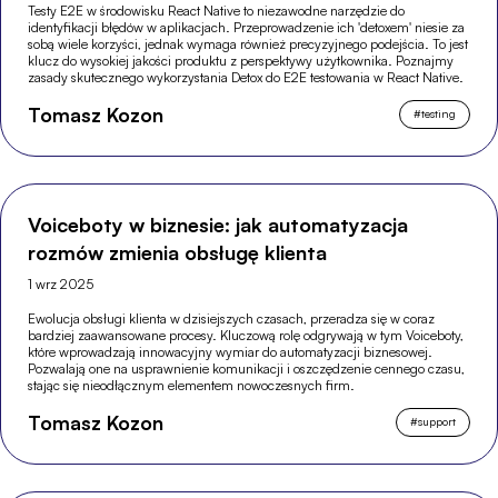
Testy E2E w środowisku React Native to niezawodne narzędzie do
identyfikacji błędów w aplikacjach. Przeprowadzenie ich 'detoxem' niesie za
sobą wiele korzyści, jednak wymaga również precyzyjnego podejścia. To jest
klucz do wysokiej jakości produktu z perspektywy użytkownika. Poznajmy
zasady skutecznego wykorzystania Detox do E2E testowania w React Native.
Tomasz Kozon
#
testing
Voiceboty w biznesie: jak automatyzacja
rozmów zmienia obsługę klienta
1 wrz 2025
Ewolucja obsługi klienta w dzisiejszych czasach, przeradza się w coraz
bardziej zaawansowane procesy. Kluczową rolę odgrywają w tym Voiceboty,
które wprowadzają innowacyjny wymiar do automatyzacji biznesowej.
Pozwalają one na usprawnienie komunikacji i oszczędzenie cennego czasu,
stając się nieodłącznym elementem nowoczesnych firm.
Tomasz Kozon
#
support