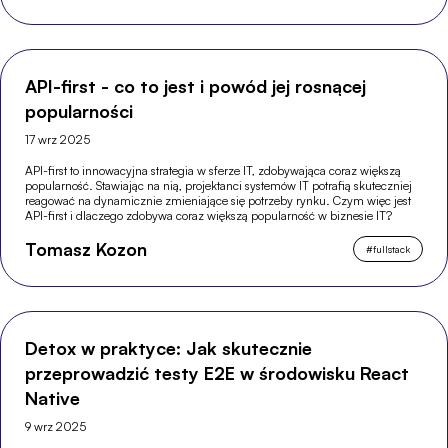
API-first - co to jest i powód jej rosnącej
popularności
17 wrz 2025
API-first to innowacyjna strategia w sferze IT, zdobywająca coraz większą
popularność. Stawiając na nią, projektanci systemów IT potrafią skuteczniej
reagować na dynamicznie zmieniające się potrzeby rynku. Czym więc jest
API-first i dlaczego zdobywa coraz większą popularność w biznesie IT?
Tomasz Kozon
#
fullstack
Detox w praktyce: Jak skutecznie
przeprowadzić testy E2E w środowisku React
Native
9 wrz 2025