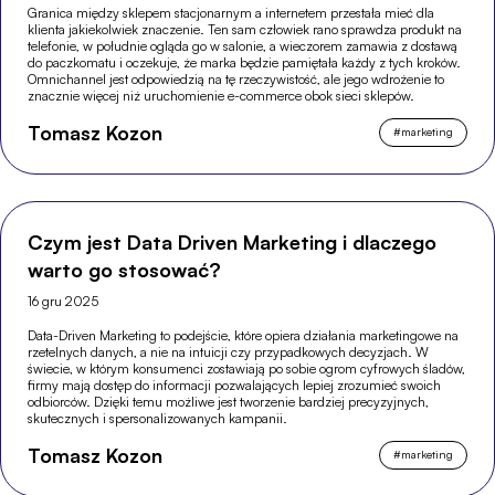
Granica między sklepem stacjonarnym a internetem przestała mieć dla
klienta jakiekolwiek znaczenie. Ten sam człowiek rano sprawdza produkt na
telefonie, w południe ogląda go w salonie, a wieczorem zamawia z dostawą
do paczkomatu i oczekuje, że marka będzie pamiętała każdy z tych kroków.
Omnichannel jest odpowiedzią na tę rzeczywistość, ale jego wdrożenie to
znacznie więcej niż uruchomienie e-commerce obok sieci sklepów.
Tomasz Kozon
#
marketing
Czym jest Data Driven Marketing i dlaczego
warto go stosować?
16 gru 2025
Data-Driven Marketing to podejście, które opiera działania marketingowe na
rzetelnych danych, a nie na intuicji czy przypadkowych decyzjach. W
świecie, w którym konsumenci zostawiają po sobie ogrom cyfrowych śladów,
firmy mają dostęp do informacji pozwalających lepiej zrozumieć swoich
odbiorców. Dzięki temu możliwe jest tworzenie bardziej precyzyjnych,
skutecznych i spersonalizowanych kampanii.
Tomasz Kozon
#
marketing