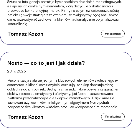
Sztuczna inteligencja przestaje być dodatkiem do działań marketingowych,
a staje się ich centralnym elementem, który decyduje o skuteczności i
przewadze konkurencyjnej marek. Firmy na całym świecie coraz częściej
projektują swoje strategie z założeniem, że to algorytmy będą analizować
dane, przewidywać zachowania klientów i automatycznie optymalizować
komunikację.
Tomasz Kozon
#
marketing
Nosto – co to jest i jak działa?
28 lis 2025
Personalizacja stała się jednym z kluczowych elementów skutecznego e-
commerce, a klienci coraz częściej oczekują, że sklep dopasuje ofertę
dokładnie do ich potrzeb. Jednym z narzędzi, które pozwala osiągnąć ten
efekt w sposób automatyczny i efektywny, jest Nosto - zaawansowana
platforma personalizacyjna dla sklepów internetowych. Dzięki analizie
zachowań użytkowników i inteligentnym algorytmom Nosto potrafi
podpowiedzieć klientom właściwe produkty w odpowiednim momencie.
Tomasz Kozon
#
marketing