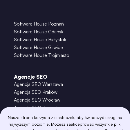
Software House Poznań
Software House Gdańsk
Software House Białystok
Software House Gliwice
Software House Trójmiasto
Agencje SEO
Agencja SEO Warszawa
Agencja SEO Kraków
Agencja SEO Wrocław
Agencja SEO Poznań
Agencja SEO Gdańsk
Nasza strona korzysta z ciasteczek, aby świadczyć usługi na
Agencja SEO Toruń
najwyższym poziomie. Możesz zaakceptować wszystkie pliki