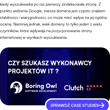
kiedy wyszukiwarka po raz pierwszy zindeksowała stronę. Z
punktu widzenia Google, starsza domena jest często znakiem
stabilności i wiarygodności, co może mieć wpływ na jej ogólną
ocenę. Niemniej jednak, wiek domeny to tylko jeden z wielu
czynników, które wpływają na pozycjonowanie strony
internetowej w wynikach wyszukiwania.
CZY SZUKASZ WYKONAWCY
PROJEKTÓW IT ?
SPRAWDŹ CASE STUDIES