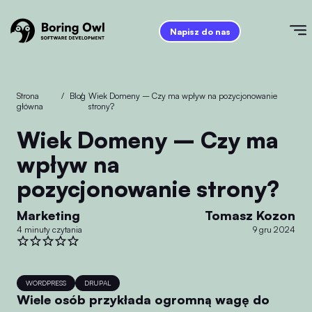
Napisz do nas
Strona
/
Blog
/
Wiek Domeny – Czy ma wpływ na pozycjonowanie
główna
strony?
Wiek Domeny – Czy ma
wpływ na
pozycjonowanie strony?
Marketing
Tomasz Kozon
4 minuty czytania
9 gru 2024
WORDPRESS
DRUPAL
Wiele osób przykłada ogromną wagę do