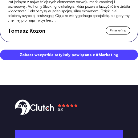
jest jednym z najważniejszych elementów rozwoju marki osobistej i
biznesowej. Authority Stacking to strategia, która pozwala łączyć różne źródła
widoczności i ekspertyzy w jeden spójny, silny ekosystem. Dzięki niej
odbiorcy szybciej postrzegają Cię jako wiarygodnego specjalistę, a algorytmy
chętniej promują Twoje treści.
Tomasz Kozon
#
marketing
Zobacz wszystkie artykuły powiązane z #Marketing