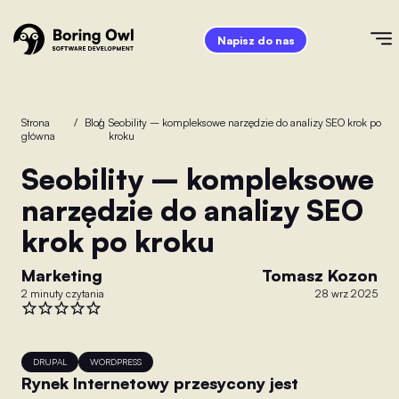
Napisz do nas
Strona
/
Blog
/
Seobility – kompleksowe narzędzie do analizy SEO krok po
główna
kroku
Seobility – kompleksowe
narzędzie do analizy SEO
krok po kroku
Marketing
Tomasz Kozon
2 minuty czytania
28 wrz 2025
DRUPAL
WORDPRESS
Rynek Internetowy przesycony jest