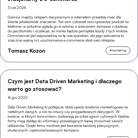
3 cze 2026
Granica między sklepem stacjonarnym a internetem przestała mieć dla
klienta jakiekolwiek znaczenie. Ten sam człowiek rano sprawdza produkt na
telefonie, w południe ogląda go w salonie, a wieczorem zamawia z dostawą
do paczkomatu i oczekuje, że marka będzie pamiętała każdy z tych kroków.
Omnichannel jest odpowiedzią na tę rzeczywistość, ale jego wdrożenie to
znacznie więcej niż uruchomienie e-commerce obok sieci sklepów.
Tomasz Kozon
#
marketing
Czym jest Data Driven Marketing i dlaczego
warto go stosować?
16 gru 2025
Data-Driven Marketing to podejście, które opiera działania marketingowe na
rzetelnych danych, a nie na intuicji czy przypadkowych decyzjach. W
świecie, w którym konsumenci zostawiają po sobie ogrom cyfrowych śladów,
firmy mają dostęp do informacji pozwalających lepiej zrozumieć swoich
odbiorców. Dzięki temu możliwe jest tworzenie bardziej precyzyjnych,
skutecznych i spersonalizowanych kampanii.