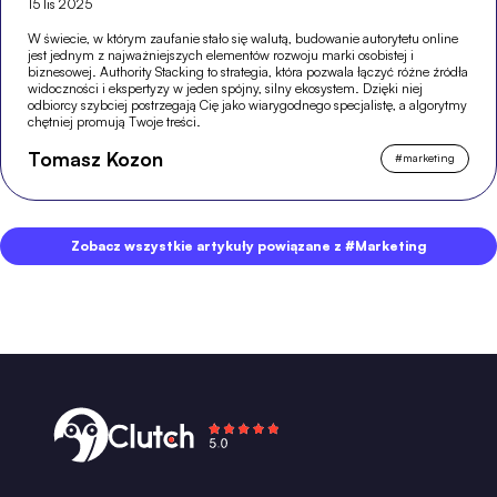
15 lis 2025
W świecie, w którym zaufanie stało się walutą, budowanie autorytetu online
jest jednym z najważniejszych elementów rozwoju marki osobistej i
biznesowej. Authority Stacking to strategia, która pozwala łączyć różne źródła
widoczności i ekspertyzy w jeden spójny, silny ekosystem. Dzięki niej
odbiorcy szybciej postrzegają Cię jako wiarygodnego specjalistę, a algorytmy
chętniej promują Twoje treści.
Tomasz Kozon
#
marketing
Zobacz wszystkie artykuły powiązane z #Marketing