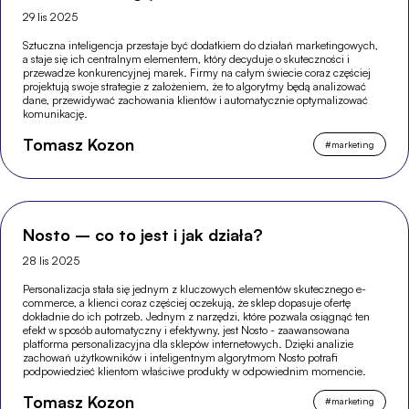
29 lis 2025
Sztuczna inteligencja przestaje być dodatkiem do działań marketingowych,
a staje się ich centralnym elementem, który decyduje o skuteczności i
przewadze konkurencyjnej marek. Firmy na całym świecie coraz częściej
projektują swoje strategie z założeniem, że to algorytmy będą analizować
dane, przewidywać zachowania klientów i automatycznie optymalizować
komunikację.
Tomasz Kozon
#
marketing
Nosto – co to jest i jak działa?
28 lis 2025
Personalizacja stała się jednym z kluczowych elementów skutecznego e-
commerce, a klienci coraz częściej oczekują, że sklep dopasuje ofertę
dokładnie do ich potrzeb. Jednym z narzędzi, które pozwala osiągnąć ten
efekt w sposób automatyczny i efektywny, jest Nosto - zaawansowana
platforma personalizacyjna dla sklepów internetowych. Dzięki analizie
zachowań użytkowników i inteligentnym algorytmom Nosto potrafi
podpowiedzieć klientom właściwe produkty w odpowiednim momencie.
Tomasz Kozon
#
marketing