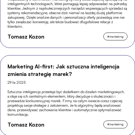
inteligentnych technologiach, które pomagają lepiej odpowiadać na potrzeby
klientów. Jednym z najskuteczniejszych narzędzi wspierających sprzedaż są
systemy rekomendacyjne, obecne dziś niemal na każdej dużej platformie
zakupowej. Dzięki analizie danych i personalizacji oferty pozwalają one nie
tylko zwiększać konwersję, ale także budować długofalowe relacje z
klientami.
Tomasz Kozon
#
marketing
Marketing AI-first: Jak sztuczna inteligencja
zmienia strategię marek?
29 lis 2025
Sztuczna inteligencja przestaje być dodatkiem do działań marketingowych,
a staje się ich centralnym elementem, który decyduje o skuteczności i
przewadze konkurencyjnej marek. Firmy na całym świecie coraz częściej
projektują swoje strategie z założeniem, że to algorytmy będą analizować
dane, przewidywać zachowania klientów i automatycznie optymalizować
komunikację.
Tomasz Kozon
#
marketing