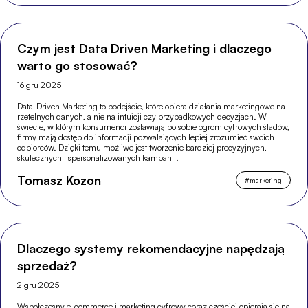
Czym jest Data Driven Marketing i dlaczego
warto go stosować?
16 gru 2025
Data-Driven Marketing to podejście, które opiera działania marketingowe na
rzetelnych danych, a nie na intuicji czy przypadkowych decyzjach. W
świecie, w którym konsumenci zostawiają po sobie ogrom cyfrowych śladów,
firmy mają dostęp do informacji pozwalających lepiej zrozumieć swoich
odbiorców. Dzięki temu możliwe jest tworzenie bardziej precyzyjnych,
skutecznych i spersonalizowanych kampanii.
Tomasz Kozon
#
marketing
Dlaczego systemy rekomendacyjne napędzają
sprzedaż?
2 gru 2025
Współczesny e-commerce i marketing cyfrowy coraz częściej opierają się na