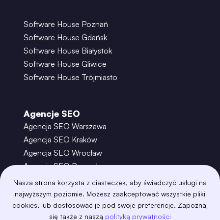
Software House Poznań
Software House Gdańsk
Software House Białystok
Software House Gliwice
Software House Trójmiasto
Agencje SEO
Agencja SEO Warszawa
Agencja SEO Kraków
Agencja SEO Wrocław
Agencja SEO Poznań
Agencja SEO Gdańsk
Nasza strona korzysta z ciasteczek, aby świadczyć usługi na
Agencja SEO Toruń
najwyższym poziomie. Możesz zaakceptować wszystkie pliki
cookies, lub dostosować je pod swoje preferencje. Zapoznaj
się także z naszą
polityką prywatności