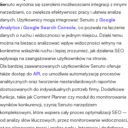
Senuto wyróżnia się szerokimi możliwościami integracji z innymi
narzędziami, co zwiększa efektywność pracy i ułatwia analizę
danych. Użytkownicy mogą integrować Senuto z
Google
Analytics
i
Google Search Console
, co pozwala na łączenie
danych o ruchu i widoczności w jednym miejscu. Dzięki temu
można na bieżąco analizować wpływ widoczności witryny na
konkretne wskaźniki ruchu i lepiej zrozumieć, jak działania SEO
wpływają na zaangażowanie użytkowników na stronie.
Dla bardziej zaawansowanych użytkowników Senuto oferuje
także dostęp do
API
, co umożliwia automatyzację procesów
analitycznych oraz tworzenie niestandardowych raportów
dostosowanych do indywidualnych potrzeb firmy. Dodatkowe
funkcje, takie jak Content Planner czy moduł do monitorowania
wyników konkurencji, czynią Senuto narzędziem
kompleksowym, które wspiera cały proces optymalizacji SEO –
od analizy słów kluczowych, przez monitorowanie widoczności,
aż po planowanie treści i analizę rynku. Integracje i dodatkowe