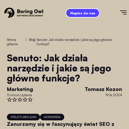
Napisz do nas
Strona
/
Blog
/
Senuto: Jak działa narzędzie i jakie są jego główne
główna
funkcje?
Senuto: Jak działa
narzędzie i jakie są jego
główne funkcje?
Marketing
Tomasz Kozon
5 minut czytania
19 lis 2024
STRUCTURED-DATA
WORDPRESS
Zanurzamy się w fascynujący świat SEO z