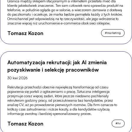
Granica między sklepem stacjonarnym a internetem przestała mieć dla
klienta jakiekolwiek znaczenie. Ten sam człowiek rano sprawdza produkt na
telefonie, w południe ogląda go w salonie, a wieczorem zamawia z dostawą
do paczkomatu i oczekuje, że marka będzie pamiętała każdy z tych kroków.
Omnichannel jest odpowiedzią na tę rzeczywistość, ale jego wdrożenie to
znacznie więcej niż uruchomienie e-commerce obok sieci sklepów.
Tomasz Kozon
#
marketing
Automatyzacja rekrutacji: jak AI zmienia
pozyskiwanie i selekcję pracowników
30 kwi 2026
Rekrutacja przechodzi obecnie największą transformację od czasu
pojawienia się portali z ogłoszeniami o pracę. Sztuczna inteligencja
przejmuje coraz więcej zadań, które jeszcze niedawno pochłaniały
rekruterom godziny pracy, od przeszukiwania baz kandydatów, przez
analizę CV, aż po prowadzenie pierwszych rozmów. Dla firm oznacza to
krótszy czas zatrudnienia i niższe koszty, a dla kandydatów szybszą
informację zwrotną i bardziej spersonalizowany proces.
Tomasz Kozon
#
hr