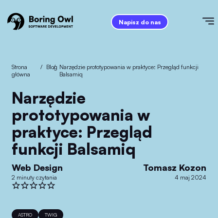
Napisz do nas
Strona
/
Blog
/
Narzędzie prototypowania w praktyce: Przegląd funkcji
główna
Balsamiq
Narzędzie
prototypowania w
praktyce: Przegląd
funkcji Balsamiq
Web Design
Tomasz Kozon
2 minuty czytania
4 maj 2024
ASTRO
TWIG