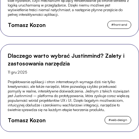
side hydration, czyli mechanizm łączący renderowanie po stronie serwera z
logiką uruchamianą w przeglądarce. Dzięki niemu możliwe jest
wyświetlenie treści niemal natychmiast, a następnie płynne przejście do
pełnej interaktywności aplikacji.
Tomasz Kozon
#
front-end
Dlaczego warto wybrać Justinmind? Zalety i
zastosowania narzędzia
11 gru 2025
Projektowanie aplikacji i stron internetowych wymaga dziś nie tylko
kreatywności, ale także narzędzi, które pozwalają szybko przekuwać
pomysły w realne, interaktywne doświadczenia. Jednym z takich rozwiązań
jest Justinmind – platforma do prototypowania, która zyskuje coraz większą
popularność wśród projektantów UX i UI. Dzięki bogatym możliwościom,
intuicyjnej obsłudze i szerokiemu wachlarzowi integracji, narzędzie to
świetnie sprawdza się na każdym etapie tworzenia produktu.
Tomasz Kozon
#
web-design