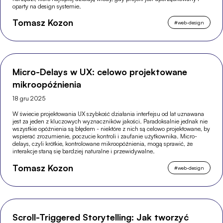
oparty na design systemie.
Tomasz Kozon
#
web-design
Micro-Delays w UX: celowo projektowane
mikroopóźnienia
18 gru 2025
W świecie projektowania UX szybkość działania interfejsu od lat uznawana
jest za jeden z kluczowych wyznaczników jakości. Paradoksalnie jednak nie
wszystkie opóźnienia są błędem - niektóre z nich są celowo projektowane, by
wspierać zrozumienie, poczucie kontroli i zaufanie użytkownika. Micro-
delays, czyli krótkie, kontrolowane mikroopóźnienia, mogą sprawić, że
interakcje staną się bardziej naturalne i przewidywalne.
Tomasz Kozon
#
web-design
Scroll-Triggered Storytelling: Jak tworzyć