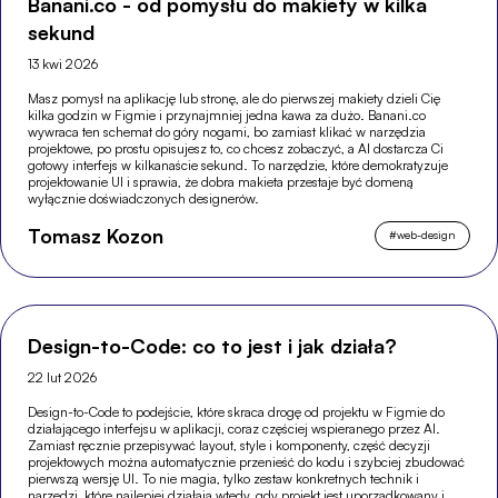
Banani.co - od pomysłu do makiety w kilka
sekund
13 kwi 2026
Masz pomysł na aplikację lub stronę, ale do pierwszej makiety dzieli Cię
kilka godzin w Figmie i przynajmniej jedna kawa za dużo. Banani.co
wywraca ten schemat do góry nogami, bo zamiast klikać w narzędzia
projektowe, po prostu opisujesz to, co chcesz zobaczyć, a AI dostarcza Ci
gotowy interfejs w kilkanaście sekund. To narzędzie, które demokratyzuje
projektowanie UI i sprawia, że dobra makieta przestaje być domeną
wyłącznie doświadczonych designerów.
Tomasz Kozon
#
web-design
Design-to-Code: co to jest i jak działa?
22 lut 2026
Design-to-Code to podejście, które skraca drogę od projektu w Figmie do
działającego interfejsu w aplikacji, coraz częściej wspieranego przez AI.
Zamiast ręcznie przepisywać layout, style i komponenty, część decyzji
projektowych można automatycznie przenieść do kodu i szybciej zbudować
pierwszą wersję UI. To nie magia, tylko zestaw konkretnych technik i
narzędzi, które najlepiej działają wtedy, gdy projekt jest uporządkowany i