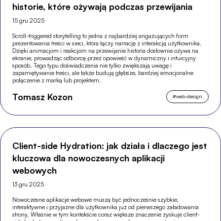
historie, które ożywają podczas przewijania
15 gru 2025
Scroll-triggered storytelling to jedna z najbardziej angażujących form
prezentowania treści w sieci, która łączy narrację z interakcją użytkownika.
Dzięki animacjom i reakcjom na przewijanie historia dosłownie ożywa na
ekranie, prowadząc odbiorcę przez opowieść w dynamiczny i intuicyjny
sposób. Tego typu doświadczenia nie tylko zwiększają uwagę i
zapamiętywanie treści, ale także budują głębsze, bardziej emocjonalne
połączenie z marką lub projektem.
Tomasz Kozon
#
web-design
Client-side Hydration: jak działa i dlaczego jest
kluczowa dla nowoczesnych aplikacji
webowych
13 gru 2025
Nowoczesne aplikacje webowe muszą być jednocześnie szybkie,
interaktywne i przyjazne dla użytkownika już od pierwszego załadowania
strony. Właśnie w tym kontekście coraz większe znaczenie zyskuje client-