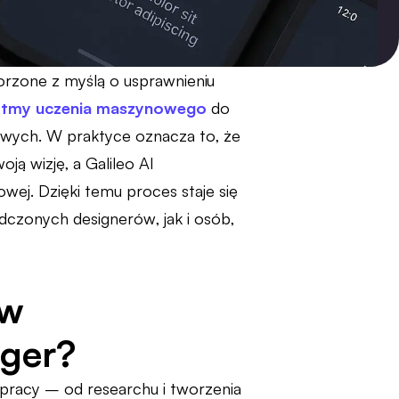
orzone z myślą o usprawnieniu
ytmy uczenia maszynowego
do
wych. W praktyce oznacza to, że
ą wizję, a Galileo AI
wej. Dzięki temu proces staje się
adczonych designerów, jak i osób,
 w
nger?
 pracy – od researchu i tworzenia