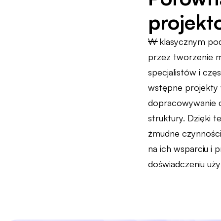
projek
W klasycznym pode
przez tworzenie m
specjalistów i czę
wstępne projekty 
dopracowywanie de
struktury. Dzięki 
żmudne czynności 
na ich wsparciu i 
doświadczeniu użyt