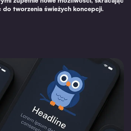
mi zupełnie nowe możliwości, skracając
ąc do tworzenia świeżych koncepcji.