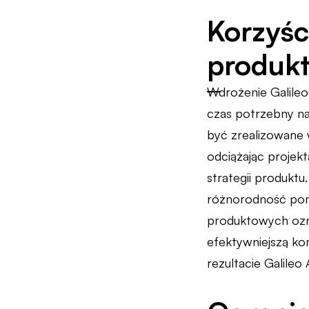
Korzyśc
produk
Wdrożenie Galileo
czas potrzebny na
być zrealizowane w
odciążając projek
strategii produkt
różnorodność pom
produktowych ozn
efektywniejszą ko
rezultacie Galileo