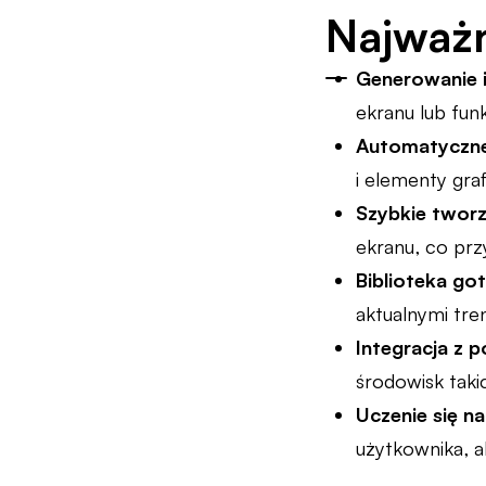
Najważn
Generowanie 
ekranu lub funk
Automatyczne
i elementy gra
Szybkie twor
ekranu, co prz
Biblioteka g
aktualnymi tr
Integracja z 
środowisk taki
Uczenie się n
użytkownika, 