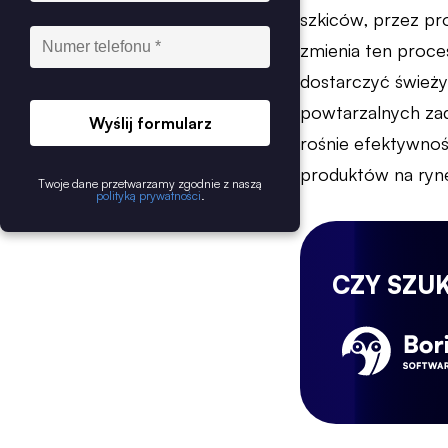
szkiców, przez pro
zmienia ten proces
dostarczyć świeżyc
powtarzalnych zad
Wyślij formularz
rośnie efektywno
produktów na ryn
Twoje dane przetwarzamy zgodnie z naszą
polityką prywatności
.
CZY SZU