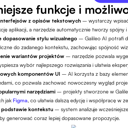
iejsze funkcje i możliwo
interfejsów z opisów tekstowych
– wystarczy wpisać
cję aplikacji, a narzędzie automatycznie tworzy spójny i
 dopasowanie stylu wizualnego
– Galileo AI potrafi 
ficzne do zadanego kontekstu, zachowując spójność wiz
zenie wariantów projektów
– narzędzie pozwala wygen
yspiesza wybór najlepszego rozwiązania i ułatwia eksp
otowych komponentów UI
– AI korzysta z bazy elemen
endami, co pozwala zachować nowoczesny wygląd proje
popularnymi narzędziami
– projekty stworzone w Galil
ch jak
Figma
, co ułatwia dalszą edycję i współpracę w ze
a podstawie kontekstu
– system analizuje wcześniejsze
aby generować coraz lepiej dopasowane propozycje.