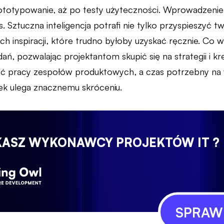
totypowanie, aż po testy użyteczności. Wprowadzenie AI
. Sztuczna inteligencja potrafi nie tylko przyspieszyć 
h inspiracji, które trudno byłoby uzyskać ręcznie. Co wię
ań, pozwalając projektantom skupić się na strategii i k
ść pracy zespołów produktowych, a czas potrzebny na
ek ulega znacznemu skróceniu.
KASZ WYKONAWCY PROJEKTÓW IT ?
SPRAWD