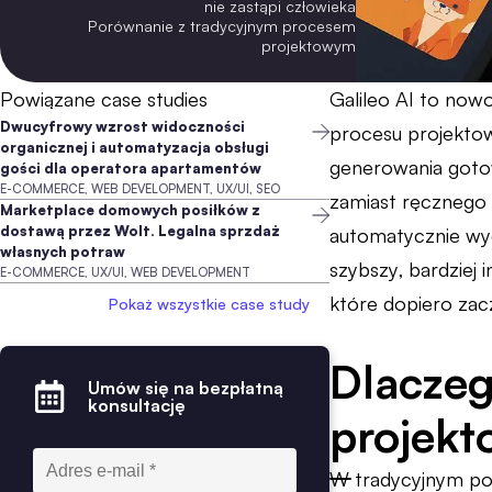
nie zastąpi człowieka
Porównanie z tradycyjnym procesem
projektowym
Powiązane case studies
Galileo AI to now
Dwucyfrowy wzrost widoczności
procesu projektow
organicznej i automatyzacja obsługi
generowania goto
gości dla operatora apartamentów
E-COMMERCE, WEB DEVELOPMENT, UX/UI, SEO
zamiast ręcznego 
Marketplace domowych posiłków z
dostawą przez Wolt. Legalna sprzdaż
automatycznie wyge
własnych potraw
szybszy, bardziej 
E-COMMERCE, UX/UI, WEB DEVELOPMENT
które dopiero zac
Pokaż wszystkie case study
Dlaczeg
Umów się na bezpłatną
konsultację
projekt
W tradycyjnym pod