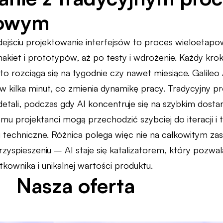
towym
jściu projektowanie interfejsów to proces wieloetapo
akiet i prototypów, aż po testy i wdrożenie. Każdy k
sto rozciąga się na tygodnie czy nawet miesiące. Galileo 
w kilka minut, co zmienia dynamikę pracy. Tradycyjny p
tali, podczas gdy AI koncentruje się na szybkim dostarc
temu projektanci mogą przechodzić szybciej do iteracji i 
techniczne. Różnica polega więc nie na całkowitym zas
przyspieszeniu – AI staje się katalizatorem, który pozwal
kownika i unikalnej wartości produktu.
Nasza oferta