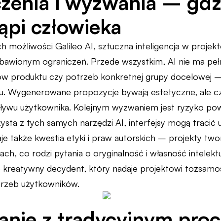
zenia i wyzwania – gdzi
tąpi człowieka
możliwości Galileo AI, sztuczna inteligencja w projekto
bawionym ograniczeń. Przede wszystkim, AI nie ma peł
w produktu czy potrzeb konkretnej grupy docelowej – 
tu. Wygenerowane propozycje bywają estetyczne, ale cza
pływu użytkownika. Kolejnym wyzwaniem jest ryzyko powt
ysta z tych samych narzędzi AI, interfejsy mogą tracić 
e także kwestia etyki i praw autorskich – projekty t
ach, co rodzi pytania o oryginalność i własność intelekt
o kreatywny decydent, który nadaje projektowi tożsamo
trzeb użytkowników.
nie z tradycyjnym pro