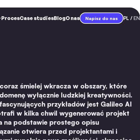
Proces
Case studies
Blog
O nas
PL
EN
Napisz do nas
 coraz śmielej wkracza w obszary, które
domenę wyłącznie ludzkiej kreatywności.
fascynujących przykładów jest Galileo AI
trafi w kilka chwil wygenerować projekt
ka na podstawie prostego opisu
ązanie otwiera przed projektantami i