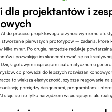
i dla projektantów i ze
towych
 AI do procesu projektowego przynosi wymierne efekty
 stworzenie pierwszych prototypów – zadania, które k
 kilka minut. Po drugie, narzędzie redukuje powtarzalną
tantów i pozwalając im skoncentrować się na kreatywnej
u. Dzięki gotowym inspiracjom i automatycznemu genero
ysłów, co prowadzi do lepszych rozwiązań końcowyc
acza to większą elastyczność, szybsze reagowanie na
munikację pomiędzy designerami, programistami i inter
 AI staje się nie tylko narzędziem wspierającym, ale real