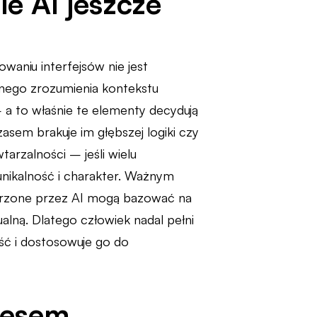
e AI jeszcze
waniu interfejsów nie jest
nego zrozumienia kontekstu
a to właśnie te elementy decydują
sem brakuje im głębszej logiki czy
arzalności – jeśli wielu
unikalność i charakter. Ważnym
worzone przez AI mogą bazować na
ualną. Dlatego człowiek nadal pełni
ść i dostosowuje go do
cesem