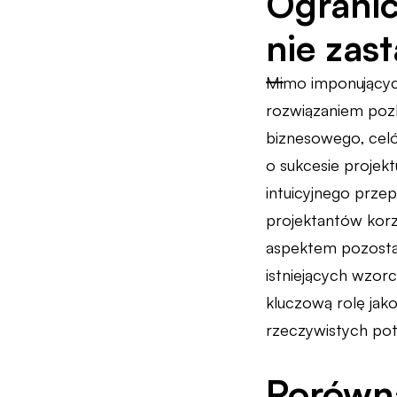
Ogranic
nie zas
Mimo imponujących 
rozwiązaniem poz
biznesowego, celó
o sukcesie projek
intuicyjnego prze
projektantów korz
aspektem pozostaj
istniejących wzorc
kluczową rolę jak
rzeczywistych po
Porówna