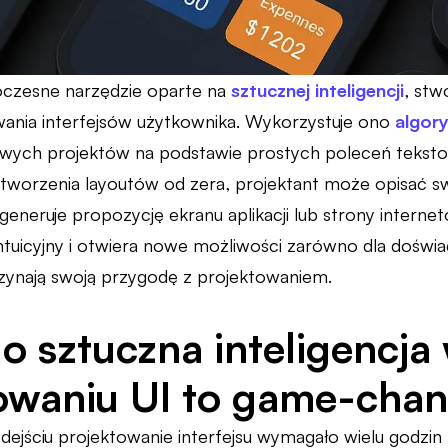
oczesne narzędzie oparte na
sztucznej inteligencji
, stw
ania interfejsów użytkownika. Wykorzystuje ono
algor
wych projektów na podstawie prostych poleceń teksto
tworzenia layoutów od zera, projektant może opisać swoj
neruje propozycję ekranu aplikacji lub strony interneto
intuicyjny i otwiera nowe możliwości zarówno dla doświ
zynają swoją przygodę z projektowaniem.
o sztuczna inteligencja
owaniu UI to game-cha
ejściu projektowanie interfejsu wymagało wielu godzin