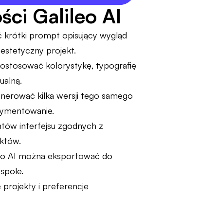
ści Galileo AI
 krótki prompt opisujący wygląd
 estetyczny projekt.
dostosować kolorystykę, typografię
ualną.
erować kilka wersji tego samego
erymentowanie.
tów interfejsu zgodnych z
któw.
eo AI można eksportować do
spole.
 projekty i preferencje