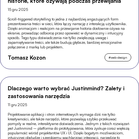
historie, które ożywają podczas przewijania
15 gru 2025
Scroll-triggered storytelling to jedna z najbardziej angażujących form
prezentowania treści w sieci, która łączy narrację z interakcją użytkownika.
Dzięki animacjom i reakcjom na przewijanie historia dosłownie ożywa na
ekranie, prowadząc odbiorcę przez opowieść w dynamiczny i intuicyjny
sposób. Tego typu doświadczenia nie tylko zwiększają uwagę i
zapamiętywanie treści, ale także budują głębsze, bardziej emocjonalne
połączenie z marką lub projektem.
Tomasz Kozon
#
web-design
Dlaczego warto wybrać Justinmind? Zalety i
zastosowania narzędzia
11 gru 2025
Projektowanie aplikacji i stron internetowych wymaga dziś nie tylko
kreatywności, ale także narzędzi, które pozwalają szybko przekuwać
pomysły w realne, interaktywne doświadczenia. Jednym z takich rozwiązań
jest Justinmind – platforma do prototypowania, która zyskuje coraz większą
popularność wśród projektantów UX i UI. Dzięki bogatym możliwościom,
intuicyjnej obsłudze i szerokiemu wachlarzowi integracji, narzędzie to