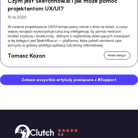
Czym jest Sketchflow.ai i jak może pomóc
projektantom UX/UI?
10 lis 2025
W świecie projektowania UX/UI tempo pracy rośnie z dnia na dzień, a coraz
więcej narzędzi wykorzystuje sztuczną inteligencję, by pomóc twórcom
działać szybciej i skuteczniej. Jednym z najbardziej obiecujących rozwiązań
w tej kategorii jest Sketchflow.ai – platforma, która potrafi zamienić opis
pomysłu w gotowy prototyp aplikacji lub strony internetowej.
Tomasz Kozon
#
web-design
Zobacz wszystkie artykuły powiązane z #Support