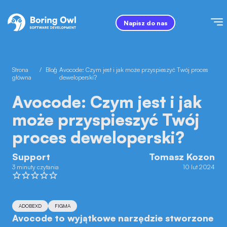
Napisz do nas
Strona
/
Blog
/
Avocode: Czym jest i jak może przyspieszyć Twój proces
główna
deweloperski?
Avocode: Czym jest i jak
może przyspieszyć Twój
proces deweloperski?
Support
Tomasz Kozon
3 minuty czytania
10 lut 2024
ADOBEXD
FIGMA
Avocode to wyjątkowe narzędzie stworzone