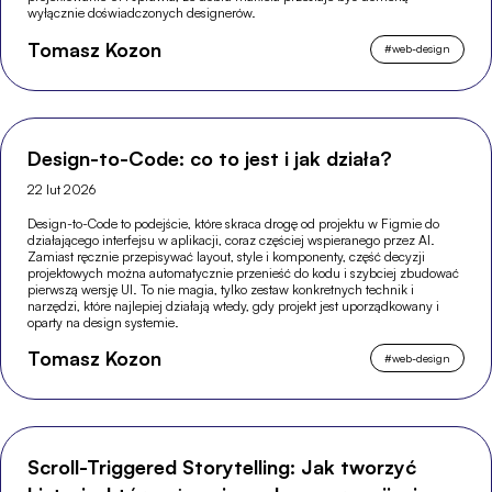
wyłącznie doświadczonych designerów.
Tomasz Kozon
#
web-design
Design-to-Code: co to jest i jak działa?
22 lut 2026
Design-to-Code to podejście, które skraca drogę od projektu w Figmie do
działającego interfejsu w aplikacji, coraz częściej wspieranego przez AI.
Zamiast ręcznie przepisywać layout, style i komponenty, część decyzji
projektowych można automatycznie przenieść do kodu i szybciej zbudować
pierwszą wersję UI. To nie magia, tylko zestaw konkretnych technik i
narzędzi, które najlepiej działają wtedy, gdy projekt jest uporządkowany i
oparty na design systemie.
Tomasz Kozon
#
web-design
Scroll-Triggered Storytelling: Jak tworzyć