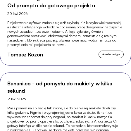
Od promptu do gotowego projektu
20 kwi 2026
Projektowanie cyfrowe zmienia się dziś szybciej niż kiedykolwiek wcześniej,
a sztuczna inteligencja wchodzi w codzienną pracę designerów na zupełnie
nowych zasadach. Jeszcze niedawno AI kojarzyła się głównie z
generowaniem obrazków i efektownymi demami, teraz staje się realnym
narzędziem, które skraca procesy, otwiera nowe możliwości i zmusza do
przemyślenia roli projektanta od nowa.
Tomasz Kozon
#
web-design
Banani.co - od pomysłu do makiety w kilka
sekund
13 kwi 2026
Masz pomysł na aplikację lub stronę, ale do pierwszej makiety dzieli Cię
kilka godzin w Figmie i przynajmniej jedna kawa za dużo. Banani.co
wywraca ten schemat do góry nogami, bo zamiast klikać w narzędzia
projektowe, po prostu opisujesz to, co chcesz zobaczyć, a AI dostarcza Ci
gotowy interfejs w kilkanaście sekund. To narzędzie, które demokratyzuje
projektowanie UI i sprawia, że dobra makieta przestaje być domeną