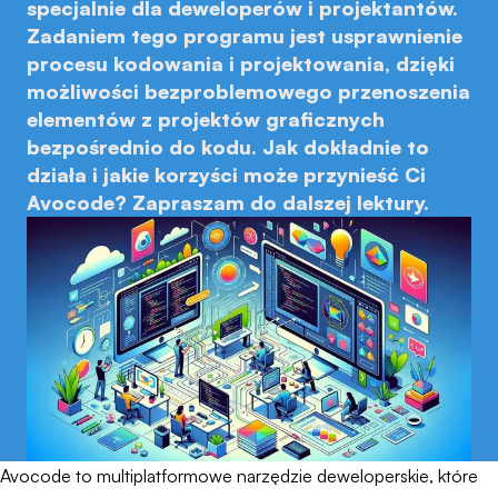
specjalnie dla deweloperów i projektantów.
Zadaniem tego programu jest usprawnienie
procesu kodowania i projektowania, dzięki
możliwości bezproblemowego przenoszenia
elementów z projektów graficznych
bezpośrednio do kodu. Jak dokładnie to
działa i jakie korzyści może przynieść Ci
Avocode? Zapraszam do dalszej lektury.
Avocode to multiplatformowe narzędzie deweloperskie, które