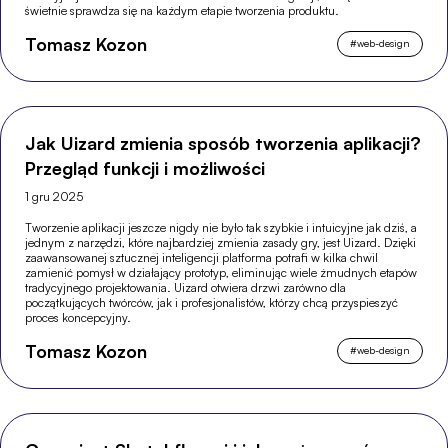
świetnie sprawdza się na każdym etapie tworzenia produktu.
Tomasz Kozon
#
web-design
Jak Uizard zmienia sposób tworzenia aplikacji?
Przegląd funkcji i możliwości
1 gru 2025
Tworzenie aplikacji jeszcze nigdy nie było tak szybkie i intuicyjne jak dziś, a
jednym z narzędzi, które najbardziej zmienia zasady gry, jest Uizard. Dzięki
zaawansowanej sztucznej inteligencji platforma potrafi w kilka chwil
zamienić pomysł w działający prototyp, eliminując wiele żmudnych etapów
tradycyjnego projektowania. Uizard otwiera drzwi zarówno dla
początkujących twórców, jak i profesjonalistów, którzy chcą przyspieszyć
proces koncepcyjny.
Tomasz Kozon
#
web-design