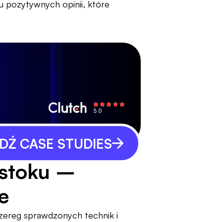
u pozytywnych opinii, które
Ź CASE STUDIES
mstoku –
e
zereg sprawdzonych technik i