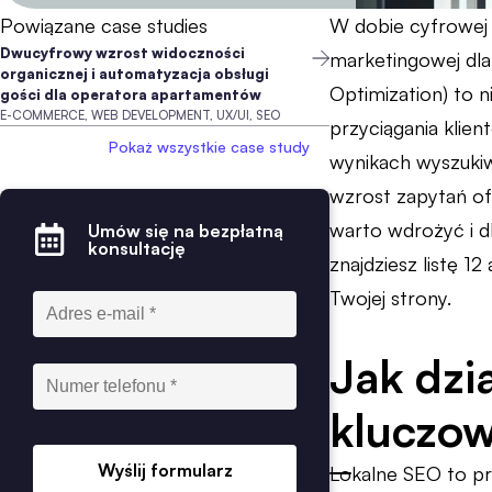
Powiązane case studies
W dobie cyfrowej 
Dwucyfrowy wzrost widoczności
marketingowej dla
organicznej i automatyzacja obsługi
Optimization) to 
gości dla operatora apartamentów
E-COMMERCE, WEB DEVELOPMENT, UX/UI, SEO
przyciągania klie
Pokaż wszystkie case study
wynikach wyszukiwa
wzrost zapytań ofe
warto wdrożyć i dl
Umów się na bezpłatną
konsultację
znajdziesz listę 
Twojej strony.
Jak dzi
kluczow
Wyślij formularz
Lokalne SEO to pro