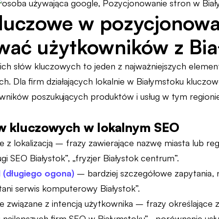
luczowe w pozycjonowan
wać użytkowników z Bia
ch słów kluczowych to jeden z najważniejszych eleme
h. Dla firm działających lokalnie w Białymstoku kluczow
wników poszukujących produktów i usług w tym regionie
ów kluczowych w lokalnym SEO
 z lokalizacją – frazy zawierające nazwę miasta lub re
ługi SEO Białystok”, „fryzjer Białystok centrum”.
il (długiego ogona)
– bardziej szczegółowe zapytania, 
„tani serwis komputerowy Białystok”.
 związane z intencją użytkownika – frazy określające z
ng najlepszych firm SEO w Białymstoku”, „porównanie usłu