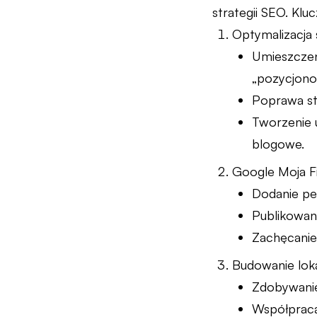
strategii SEO. Kl
Optymalizacja
Umieszczeni
„pozycjonow
Poprawa str
Tworzenie u
blogowe.
Google Moja F
Dodanie peł
Publikowani
Zachęcanie 
Budowanie loka
Zdobywanie
Współpraca 