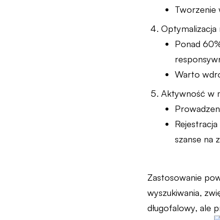
Tworzenie w
Optymalizacja 
Ponad 60% 
responsywn
Warto wdr
Aktywność w m
Prowadzenie
Rejestracja
szanse na 
Zastosowanie pow
wyszukiwania, zwi
długofalowy, ale 