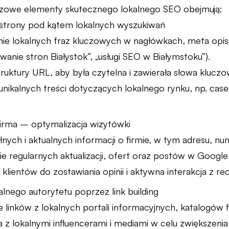
uczowe elementy skutecznego lokalnego SEO obejmują:
 strony pod kątem lokalnych wyszukiwań
e lokalnych fraz kluczowych w nagłówkach, meta opisac
anie stron Białystok”, „usługi SEO w Białymstoku”).
uktury URL, aby była czytelna i zawierała słowa kluczow
nikalnych treści dotyczących lokalnego rynku, np. case 
irma – optymalizacja wizytówki
nych i aktualnych informacji o firmie, w tym adresu, nu
e regularnych aktualizacji, ofert oraz postów w Google
klientów do zostawiania opinii i aktywna interakcja z re
lnego autorytetu poprzez link building
 linków z lokalnych portali informacyjnych, katalogów 
z lokalnymi influencerami i mediami w celu zwiększenia