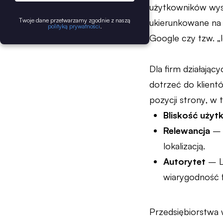
użytkowników wysz
Twoje dane przetwarzamy zgodnie z naszą
ukierunkowane na 
polityką prywatności
.
Google czy tzw. „
Dla firm działają
dotrzeć do klientó
pozycji strony, w 
Bliskość użyt
Relewancja
– S
lokalizacją.
Autorytet
– Li
wiarygodność f
Przedsiębiorstwa 