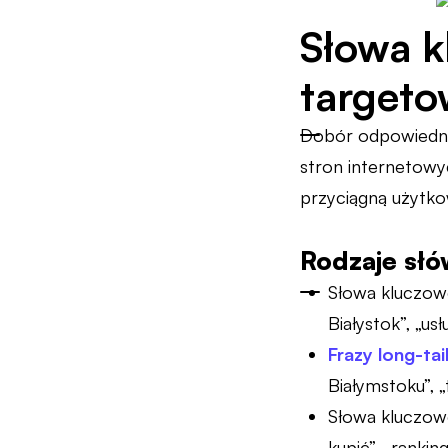
Słowa k
targeto
Dobór odpowiedni
stron internetowyc
przyciągną użytko
Rodzaje sł
Słowa kluczowe
Białystok”, „us
Frazy long-ta
Białymstoku”, 
Słowa kluczowe
kupić”, „ranki