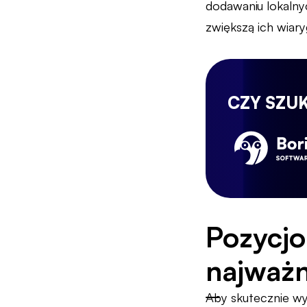
dodawaniu lokalny
zwiększą ich wiar
CZY SZU
Pozycjo
najważni
Aby skutecznie w