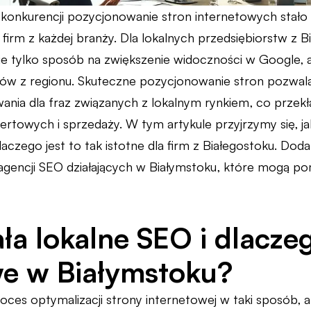
konkurencji pozycjonowanie stron internetowych stało
 firm z każdej branży. Dla lokalnych przedsiębiorstw z 
nie tylko sposób na zwiększenie widoczności w Google, 
ntów z regionu. Skuteczne pozycjonowanie stron pozwala
nia dla fraz związanych z lokalnym rynkiem, co przekła
rtowych i sprzedaży. W tym artykule przyjrzymy się, jak 
aczego jest to tak istotne dla firm z Białegostoku. Dod
12 agencji SEO działających w Białymstoku, które mogą p
ała lokalne SEO i dlaczeg
e w Białymstoku?
ces optymalizacji strony internetowej w taki sposób, a