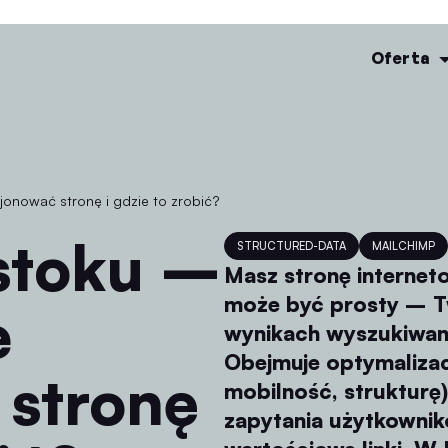
Oferta
jonować stronę i gdzie to zrobić?
STRUCTURED-DATA
MAILCHIMP
Masz stronę internet
może być prosty – Tw
e
wynikach wyszukiwan
Obejmuje optymalizacj
 stronę
mobilność, strukturę)
zapytania użytkowni