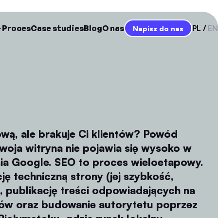
Proces
Case studies
Blog
O nas
PL
EN
Napisz do nas
ową, ale brakuje Ci klientów? Powód
oja witryna nie pojawia się wysoko w
ia Google. SEO to proces wieloetapowy.
ę techniczną strony (jej szybkość,
, publikację treści odpowiadających na
ków oraz budowanie autorytetu poprzez