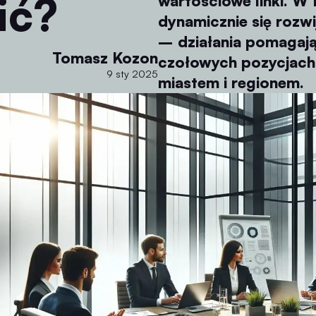
ić?
wartościowe linki. W 
dynamicznie się rozwi
– działania pomagając
Tomasz Kozon
czołowych pozycjach
9 sty 2025
miastem i regionem.