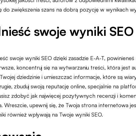
ysokiej jakości treści, autorów z odpowiednimi kwalifik
się do zwiększenia szans na dobrą pozycję w wynikach wy
nieść swoje wyniki SEO 
eść swoje wyniki SEO dzięki zasadzie E-A-T, powinieneś
wsze, koncentruj się na wytwarzaniu treści, która jest a
wojej dziedzinie i umieszczać informacje, które są wia
rugie, zbuduj swoją reputację online, specjalnie na pla
sisz zdobyć jak najwięcej pozytywnych recenzji i komen
a. Wreszcie, upewnij się, że Twoja strona internetowa je
iki również wpływają na Twoje wyniki SEO.