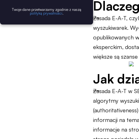
Dlaczeg
Twoje dane przetwarzamy zgodnie z naszą
polityką prywatności
.
Zasada E-A-T, czy
wyszukiwarek. Wyc
opublikowanych w 
eksperckim, dostar
większe są szanse
Jak dzi
Zasada E-A-T w SE
algorytmy wyszukiw
(authoritativeness
informacji na tema
informacje na stro