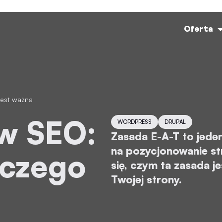
Oferta
jest ważna
WORDPRESS
DRUPAL
Zasada E-A-T to jede
na pozycjonowanie st
laczego
się, czym ta zasada j
Twojej strony.