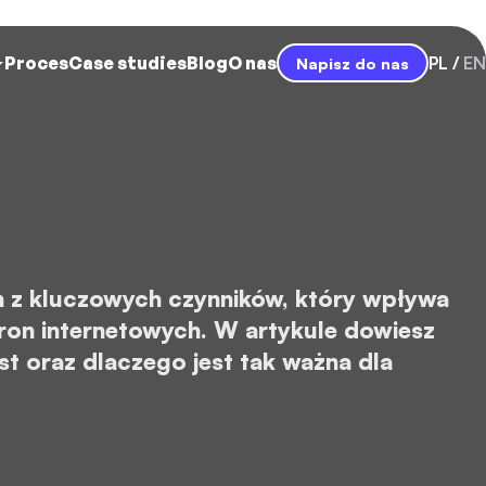
Proces
Case studies
Blog
O nas
PL
EN
Napisz do nas
n z kluczowych czynników, który wpływa
ron internetowych. W artykule dowiesz
est oraz dlaczego jest tak ważna dla