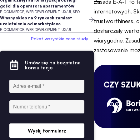
organicznej i automatyzacja obsługi
Zasada E-A-T to t
gości dla operatora apartamentów
internetowych. Skró
E-COMMERCE, WEB DEVELOPMENT, UX/UI, SEO
Własny sklep na 9 rynkach zamiast
trustworthiness, c
uzależnienia od marketplace
dostarczały warto
E-COMMERCE, WEB DEVELOPMENT, UX/UI
Pokaż wszystkie case study
wiarygodne. Zasad
zastosowanie moż
Umów się na bezpłatną
konsultację
CZY SZU
Wyślij formularz