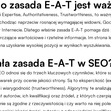
o zasada E-A-T jest wa
li Expertise, Authoritativeness, Trustworthiness, to wa
hodząc naprzeciw rosnącej wymagającej widowni, Googl
Internecie. Dlatego właśnie zasada E-A-T pomaga dziś
czające wartościowe i rzetelne informacje. Im strona lep
 na uzyskanie wysokiej pozycji w wynikach wyszukiwania.
ała zasada E-A-T w SEO
O odnosi się do trzech kluczowych czynników, które 
arek przy ocenie jakości strony. Są to eksperckość (ex
) i wiarygodność (trustworthiness). Algorytmy te analizu
t autorów, ich kwalifikacji oraz źródeł, z których czerpi
nie są zgodne z rzeczywistością i czy warto na niej pol