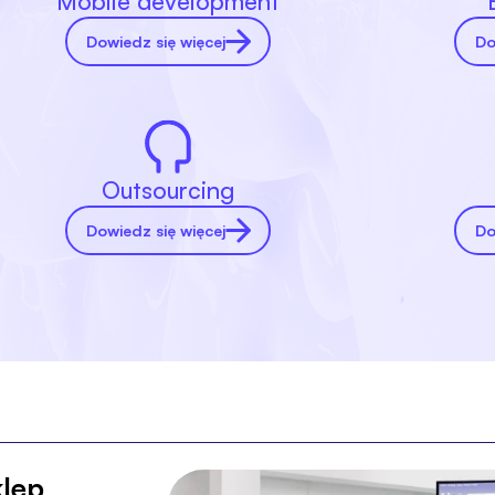
Mobile development
Dowiedz się więcej
Do
Outsourcing
Dowiedz się więcej
Do
klep