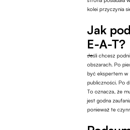
strona posiadała w
kolei przyczynia 
Jak pod
E-A-T?
Jeśli chcesz podni
obszarach. Po pier
być ekspertem w T
publiczności. Po d
To oznacza, że mu
jest godna zaufani
ponieważ te czynn