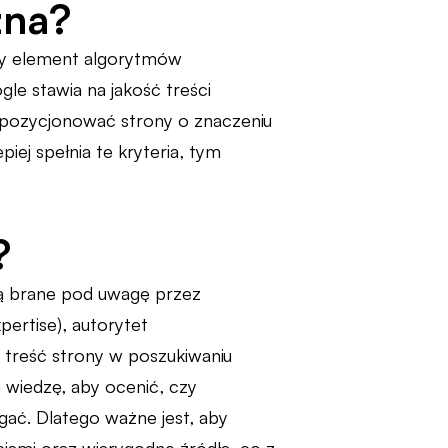
żna?
żny element algorytmów
e stawia na jakość treści
 pozycjonować strony o znaczeniu
iej spełnia te kryteria, tym
?
są brane pod uwagę przez
pertise), autorytet
ją treść strony w poszukiwaniu
ą wiedzę, aby ocenić, czy
egać. Dlatego ważne jest, aby