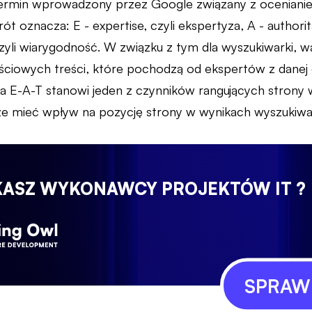
ermin wprowadzony przez Google związany z ocenianiem
t oznacza: E - expertise, czyli ekspertyza, A - authorita
zyli wiarygodność. W związku z tym dla wyszukiwarki, w
ściowych treści, które pochodzą od ekspertów z danej d
a E-A-T stanowi jeden z czynników rangujących strony w
e mieć wpływ na pozycję strony w wynikach wyszukiwa
KASZ WYKONAWCY PROJEKTÓW IT ?
SPRAWD