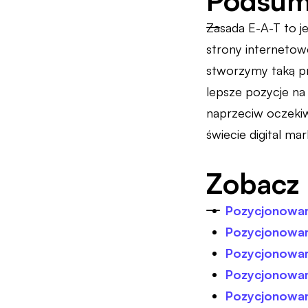
Podsum
Zasada E-A-T to j
strony internetowe
stworzymy taką pr
lepsze pozycje na 
naprzeciw oczekiw
świecie digital mar
Zobacz 
Pozycjonowan
Pozycjonowan
Pozycjonowani
Pozycjonowani
Pozycjonowan