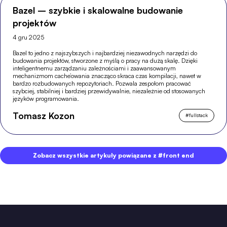
Bazel – szybkie i skalowalne budowanie
projektów
4 gru 2025
Bazel to jedno z najszybszych i najbardziej niezawodnych narzędzi do
budowania projektów, stworzone z myślą o pracy na dużą skalę. Dzięki
inteligentnemu zarządzaniu zależnościami i zaawansowanym
mechanizmom cache’owania znacząco skraca czas kompilacji, nawet w
bardzo rozbudowanych repozytoriach. Pozwala zespołom pracować
szybciej, stabilniej i bardziej przewidywalnie, niezależnie od stosowanych
języków programowania.
Tomasz Kozon
#
fullstack
Zobacz wszystkie artykuły powiązane z #front end