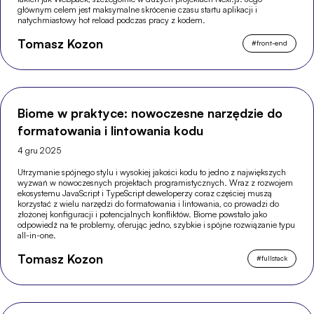
głównym celem jest maksymalne skrócenie czasu startu aplikacji i
natychmiastowy hot reload podczas pracy z kodem.
Tomasz Kozon
#
front-end
Biome w praktyce: nowoczesne narzędzie do
formatowania i lintowania kodu
4 gru 2025
Utrzymanie spójnego stylu i wysokiej jakości kodu to jedno z największych
wyzwań w nowoczesnych projektach programistycznych. Wraz z rozwojem
ekosystemu JavaScript i TypeScript deweloperzy coraz częściej muszą
korzystać z wielu narzędzi do formatowania i lintowania, co prowadzi do
złożonej konfiguracji i potencjalnych konfliktów. Biome powstało jako
odpowiedź na te problemy, oferując jedno, szybkie i spójne rozwiązanie typu
all-in-one.
Tomasz Kozon
#
fullstack