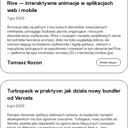
Rive – interaktywne animacje w aplikacjach
web i mobile
7 gru 2025
Animacje stały się jednym z kluczowych elementów nowoczesnych
interfejsów, pomagając budować płynne, angażujące i intuicyjne
doświadczenia użytkownika. Wraz z rozwojem narzędzi projektowych rośnie
też potrzeba tworzenia animacji, które nie tylko wyglądają dobrze, ale
również reagują na działania użytkownika i logikę aplikacji. Jednym z
najszybciej zyskujących na popularności rozwiązań w tym obszarze jest Rive
– platforma łącząca możliwości animacji 2D z mechaniką silników gier.
Tomasz Kozon
#
web-design
Turbopack w praktyce: jak działa nowy bundler
od Vercela
6 gru 2025
Rosnąca złożoność aplikacji webowych sprawia, że wydajność narzędzi
developerskich ma dziś ogromne znaczenie. Turbopack, nowy bundler od
Vercela, powstał jako odpowiedź na ograniczenia klasycznych rozwiązań,
takich jak Webpack, szczególnie w dużych projektach Next.js. Jego