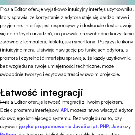
Froala Editor oferuje wyjątkowo intuicyjny interfejs użytkownika,
który sprawia, że korzystanie z edytora staje się bardzo łatwe i
przyjemne. Interfejs jest responsywny i doskonale dostosowuje
się do różnych urządzeń, co pozwala na swobodne korzystanie
zarówno z komputera, tabletu, jak i smartfona. Przejrzyste ikony
i intuicyjne menu ułatwiają nawigację po funkcjach edytora, a
prostota i czytelność interfejsu sprawiają, że każdy użytkownik,
bez względu na swoje umiejętności techniczne, może
swobodnie tworzyć i edytować treści w swoim projekcie.
Łatwość integracji
Froala Editor oferuje łatwość integracji z Twoim projektem.
Dzięki prostemu interfejsowi
API
, możesz łatwo włączyć edytor
do swojego istniejącego systemu. Bez względu na to, czy
używasz
języka programowania JavaScript
,
PHP
,
Java
czy
Python
, dostępne są biblioteki oraz przykłady kodu, które