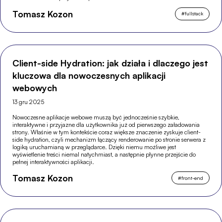
Tomasz Kozon
#
fullstack
Client-side Hydration: jak działa i dlaczego jest
kluczowa dla nowoczesnych aplikacji
webowych
13 gru 2025
Nowoczesne aplikacje webowe muszą być jednocześnie szybkie,
interaktywne i przyjazne dla użytkownika już od pierwszego załadowania
strony. Właśnie w tym kontekście coraz większe znaczenie zyskuje client-
side hydration, czyli mechanizm łączący renderowanie po stronie serwera z
logiką uruchamianą w przeglądarce. Dzięki niemu możliwe jest
wyświetlenie treści niemal natychmiast, a następnie płynne przejście do
pełnej interaktywności aplikacji.
Tomasz Kozon
#
front-end