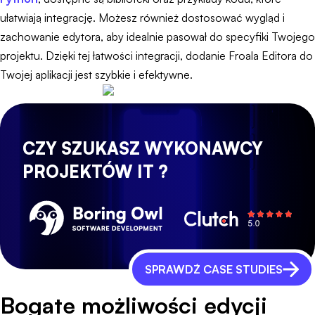
ułatwiają integrację. Możesz również dostosować wygląd i
zachowanie edytora, aby idealnie pasował do specyfiki Twojego
projektu. Dzięki tej łatwości integracji, dodanie Froala Editora do
Twojej aplikacji jest szybkie i efektywne.
CZY SZUKASZ WYKONAWCY
PROJEKTÓW IT ?
SPRAWDŹ CASE STUDIES
Bogate możliwości edycji