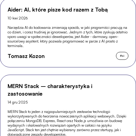
Aider: AI, które pisze kod razem z Tobą
10 kwi 2026
Narzędzia AI do kodowania zmieniają sposób, w jaki programiści pracują na
co dzień, i coraz trudniej je ignorować. Jednym z tych, które zyskują ostatnio
sporo uwagi w społeczności deweloperów, jest Aider - darmowy, open-
source'owy asystent, który pozwala programować w parze z AI prosto z
terminala.
Tomasz Kozon
#
ai
MERN Stack – charakterystyka i
zastosowanie
14 gru 2025
MERN Stack to jeden z najpopularniejszych zestawów technologii
wykorzystywanych do tworzenia nowoczesnych aplikacji webowych. Dzięki
połączeniu MongoDB, Express, React oraz Node.js umożliwia on budowę
wydajnych i skalowalnych rozwiązań opartych w całości na języku
JavaScript. Stack ten jest chętnie wybierany zarówno przez startupy, jak i
doświadczone zespoły developerskie.