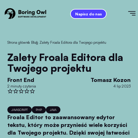
Napisz do nas
Strona główna
/
Blog
/
Zalety Froala Editora dla Twojego projektu
Zalety Froala Editora dla
Twojego projektu
Front End
Tomasz Kozon
2 minuty czytania
4 lip 2023
JAVASCRIPT
PHP
JAVA
Froala Editor to zaawansowany edytor
tekstu, który może przynieść wiele korzyści
dla Twojego projektu. Dzięki swojej łatwości