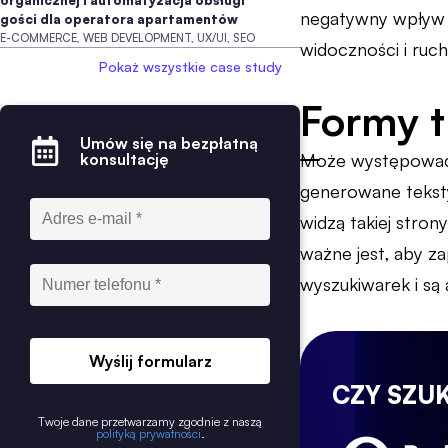
organicznej i automatyzacja obsługi
negatywny wpływ n
gości dla operatora apartamentów
E-COMMERCE, WEB DEVELOPMENT, UX/UI, SEO
widoczności i ruch
Pokaż wszystkie case study
Formy t
Umów się na bezpłatną
konsultację
Może występować w 
generowane teksty
widzą takiej stron
ważne jest, aby za
wyszukiwarek i są
Wyślij formularz
CZY SZU
Twoje dane przetwarzamy zgodnie z naszą
polityką prywatności
.