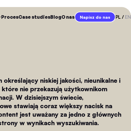
Proces
Case studies
Blog
O nas
PL
EN
Napisz do nas
 określający niskiej jakości, nieunikalne i
i, które nie przekazują użytkownikom
cji. W dzisiejszym świecie,
owe stawiają coraz większy nacisk na
 content jest uważany za jedno z głównych
 strony w wynikach wyszukiwania.