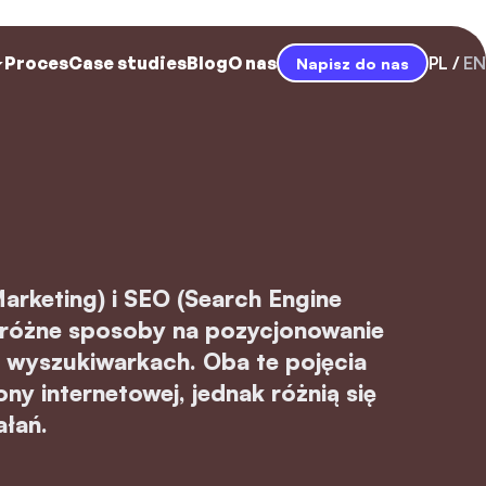
Proces
Case studies
Blog
O nas
PL
EN
Napisz do nas
arketing) i SEO (Search Engine
 różne sposoby na pozycjonowanie
w wyszukiwarkach. Oba te pojęcia
ny internetowej, jednak różnią się
ałań.