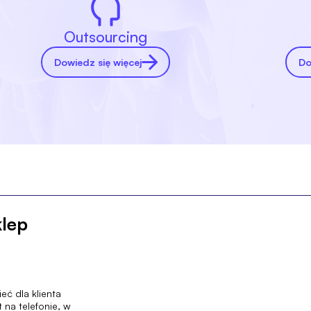
Outsourcing
Dowiedz się więcej
Do
klep
ć dla klienta
 na telefonie, w