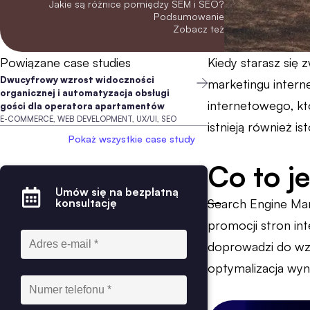
Jakie są różnice pomiędzy SEM i SEO?
Podsumowanie
Zobacz też
Powiązane case studies
Kiedy starasz się 
Dwucyfrowy wzrost widoczności
marketingu intern
organicznej i automatyzacja obsługi
internetowego, kt
gości dla operatora apartamentów
E-COMMERCE, WEB DEVELOPMENT, UX/UI, SEO
istnieją również i
Pokaż wszystkie case study
Co to j
Umów się na bezpłatną
konsultację
Search Engine Mar
promocji stron in
doprowadzi do wzr
optymalizacja wyni