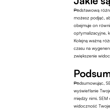
Jakie s
Podstawową różnic
możesz podjąć, ab
obejmuje on równie
optymalizacyjne, 
Kolejną ważną róż
czasu na wygenero
zwiększenie widoc
Podsum
Podsumowując, SE
wyświetlanie Twoje
między nimi. SEM 
widoczność Twojej