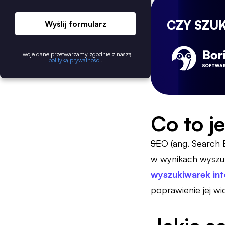
CZY SZU
Wyślij formularz
Twoje dane przetwarzamy zgodnie z naszą
polityką prywatności
.
Co to j
SEO (ang. Search 
w wynikach wyszuki
wyszukiwarek in
poprawienie jej wi